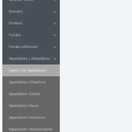
Dossiers
Ficheros
Fundas
Fundas adhesivas
Separadores y Abecedarios
Cajetin Con Separadores
Separadores Alfabeticos
Separadores Colores
Separadores Meses
Separadores Numericos
Separadores Personalizables