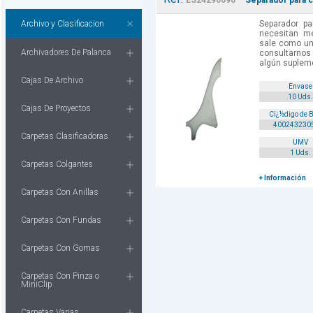
ES24290090
Separador para c
Archivo y Clasificacion
Separador pa
necesitan m
sale como un
Archivadores De Palanca
consultarnos 
algún supleme
Cajas De Archivo
Envase
10 Uds.
Cajas De Proyectos
Cï¿½digo de 
400243230
Carpetas Clasificadoras
UMV
1 Uds.
Carpetas Colgantes
+ Información
Carpetas Con Anillas
Carpetas Con Fundas
Carpetas Con Gomas
Carpetas Con Pinza o
MiniClip
Carpetas Varias