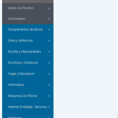
Sobres De Plastico
Subcarpetas
Complementos de oficina
Corte y Adhesivos
Escolar y Manualidades
Escritura y Correccion
Hogar y Decoracion
Informatica
Maquinas De Oficina
Material Embalaje - Servicios