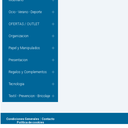
Mobiliario
Ocio - Verano - Deporte
OFERTAS / OUTLET
Organizacion
Papel y Manipulados
Presentacion
Regalos y Complementos
Tecnologia
Textil - Prevencion - Bricolaje
|
Condiciones Generales
Contacto
Política de cookies