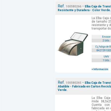
Ref.
-
100580266
Elba Caja de Tran
Resistente y Duradera - Color Verde.
La Elba Caja 
de tamaño 25
resistente y d
transportar d
Envase
2 Uds.
Cï¿½digo de 
842729100
UMV
1 Uds.
+ Información
Ref.
-
100580265
Elba Caja de Tran
Abatible - Fabricada en Carton Recic
Verde.
La Elba Caja
mide 38,5x2
Cuenta con
fabricada en 