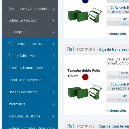
1 Uds.
Cï¿½digo de 
Separadores y Abecedarios
843509075
UMV
Sobres De Plastico
1 Uds.
Subcarpetas
+ Información
Complementos de oficina
Ref.
-
TR2101/RO
Caja de transferen
Corte y Adhesivos
Caja de tran
tamaÃ±oÂ dobl
Escolar y Manualidades
Envase
1 Uds.
Escritura y Correccion
Cï¿½digo de 
843509071
Hogar y Decoracion
UMV
1 Uds.
Informatica
+ Información
Maquinas De Oficina
Ref.
-
TR2101/VE
Caja de transferen
Material Embalaje - Servicios