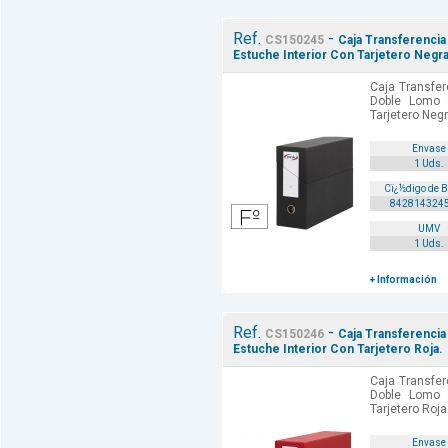
Ref.
-
CS150245
Caja Transferenci
Estuche Interior Con Tarjetero Negra
Caja Transfer
Doble Lomo 
Tarjetero Negr
Envase
1 Uds.
Cï¿½digo de 
842814324
UMV
1 Uds.
+ Información
Ref.
-
CS150246
Caja Transferenci
Estuche Interior Con Tarjetero Roja.
Caja Transfer
Doble Lomo 
Tarjetero Roja
Envase