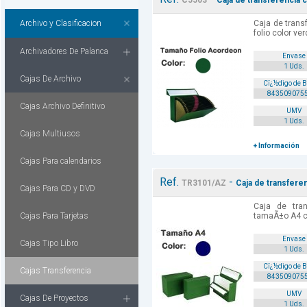
C5503
Caja de transferencia 
Archivo y Clasificacion
Caja de tran
folio color ver
Archivadores De Palanca
Envase
1 Uds.
Cajas De Archivo
Cï¿½digo de 
843509075
Cajas Archivo Definitivo
UMV
1 Uds.
Cajas Multiusos
+ Información
Cajas Para calendarios
Ref.
-
TR3101/AZ
Caja de transferen
Cajas Para CD y DVD
Caja de tran
Cajas Para Tarjetas
tamaÃ±o A4 co
Envase
Cajas Tipo Libro
1 Uds.
Cï¿½digo de 
Cajas Transferencia
843509075
UMV
Cajas De Proyectos
1 Uds.