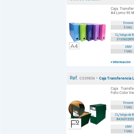
Caja Transfe
A4 Lomo 90 Mm
Envase
5 Uds.
Cï¿½digo de 
313063289
UMV
1 Uds.
+ Información
Ref.
-
CS39836
Caja Transferencia 
Caja Transfe
Folio Color Ve
Envase
1 Uds.
Cï¿½digo de 
843601325
UMV
1 Uds.