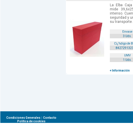
La Elba Caja
mide 39,6x2
intenso. Cuen
seguridad y u
su transporte.
Envase
3 Uds.
Cï¿½digo de 
842729132
UMV
1 Uds.
+ Información
|
Condiciones Generales
Contacto
Política de cookies