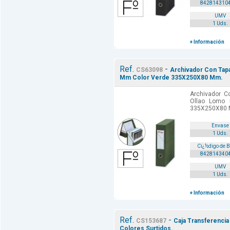
842814310
UMV
1 Uds.
+ Información
Ref.
-
CS63098
Archivador Con Tapa
Mm Color Verde 335X250X80 Mm.
Archivador C
Ollao Lomo
335X250X80 M
Envase
1 Uds.
Cï¿½digo de 
842814340
UMV
1 Uds.
+ Información
Ref.
-
CS153687
Caja Transferenci
Colores Surtidos.