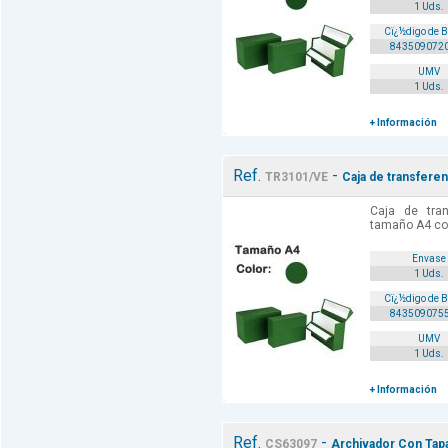
1 Uds.
Cï¿½digo de 
843509072
UMV
1 Uds.
+ Información
Ref.
-
TR3101/VE
Caja de transferen
Caja de tran
tamaño A4 col
Envase
1 Uds.
Cï¿½digo de 
843509075
UMV
1 Uds.
+ Información
Ref.
-
CS63097
Archivador Con Tapa