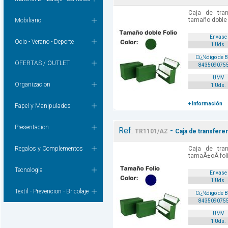
Caja de tran
tamaño doble f
Mobiliario
Envase
Ocio - Verano - Deporte
1 Uds.
Cï¿½digo de 
OFERTAS / OUTLET
843509075
UMV
Organizacion
1 Uds.
+ Información
Papel y Manipulados
Presentacion
Ref.
-
TR1101/AZ
Caja de transferen
Regalos y Complementos
Caja de tran
tamaÃ±oÂ foli
Tecnologia
Envase
1 Uds.
Textil - Prevencion - Bricolaje
Cï¿½digo de 
843509075
UMV
1 Uds.