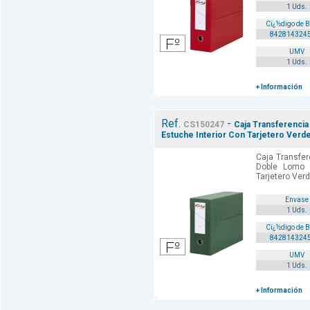
1 Uds.
Cï¿½digo de 
842814324
UMV
1 Uds.
+ Información
Ref.
-
CS150247
Caja Transferenci
Estuche Interior Con Tarjetero Verd
Caja Transfer
Doble Lomo 
Tarjetero Verd
Envase
1 Uds.
Cï¿½digo de 
842814324
UMV
1 Uds.
+ Información