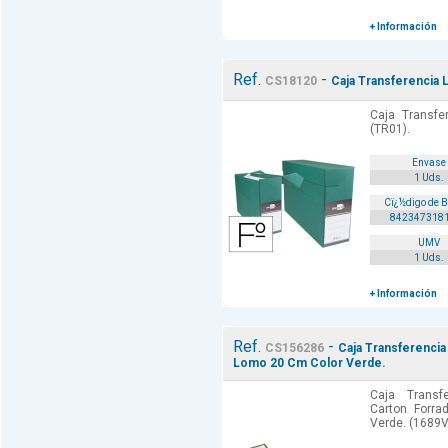
+ Información
Ref.
-
CS18120
Caja Transferencia 
Caja Transfer
(TR01).
Envase
1 Uds.
Cï¿½digo de 
842347318
UMV
1 Uds.
+ Información
Ref.
-
CS156286
Caja Transferencia
Lomo 20 Cm Color Verde.
Caja Transf
Carton Forr
Verde. (1689V