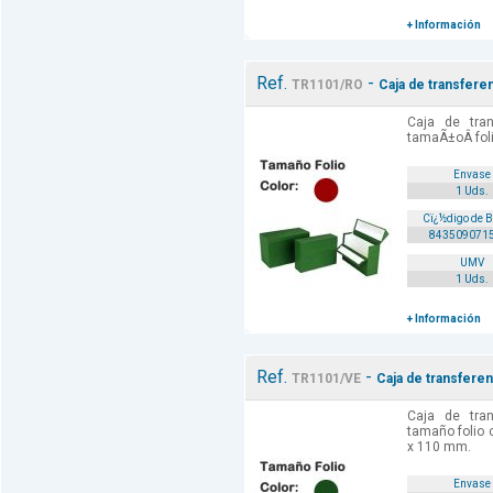
+ Información
Ref.
-
TR1101/RO
Caja de transferen
Caja de tran
tamaÃ±oÂ folio
Envase
1 Uds.
Cï¿½digo de 
843509071
UMV
1 Uds.
+ Información
Ref.
-
TR1101/VE
Caja de transferen
Caja de tran
tamaño folio 
x 110 mm.
Envase