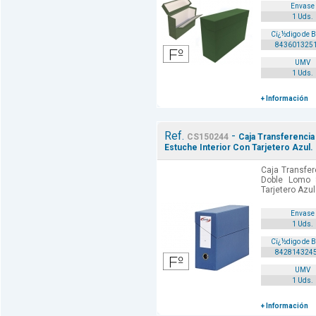
Envase
1 Uds.
Cï¿½digo de 
843601325
UMV
1 Uds.
+ Información
Ref.
-
CS150244
Caja Transferenci
Estuche Interior Con Tarjetero Azul.
Caja Transfer
Doble Lomo 
Tarjetero Azul
Envase
1 Uds.
Cï¿½digo de 
842814324
UMV
1 Uds.
+ Información