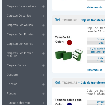
Carpetas Clasificadoras
+ Información
Carpetas Colgantes
Ref.
-
TR3101/RO
Caja de transferen
Carpetas Con Anillas
Caja de tran
tamaño A4 col
Carpetas Con Fundas
Envase
1 Uds.
Carpetas Con Gomas
Cï¿½digo de 
843509071
Carpetas Con Pinza o
MiniClip
UMV
1 Uds.
Carpetas Varias
+ Información
Dossiers
Ref.
-
TR2101/AZ
Caja de transferen
Ficheros
Caja de tran
Fundas
tamaÃ±oÂ dobl
Envase
Fundas adhesivas