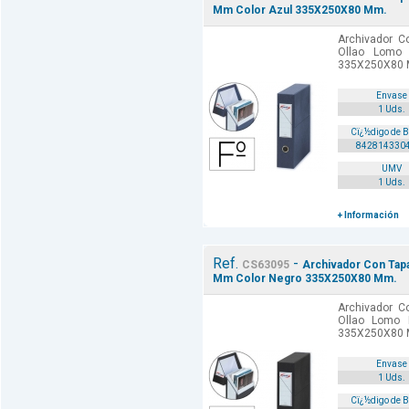
Mm Color Azul 335X250X80 Mm.
Archivador C
Ollao Lomo
335X250X80 M
Envase
1 Uds.
Cï¿½digo de 
842814330
UMV
1 Uds.
+ Información
Ref.
-
CS63095
Archivador Con Tapa
Mm Color Negro 335X250X80 Mm.
Archivador C
Ollao Lomo
335X250X80 M
Envase
1 Uds.
Cï¿½digo de 