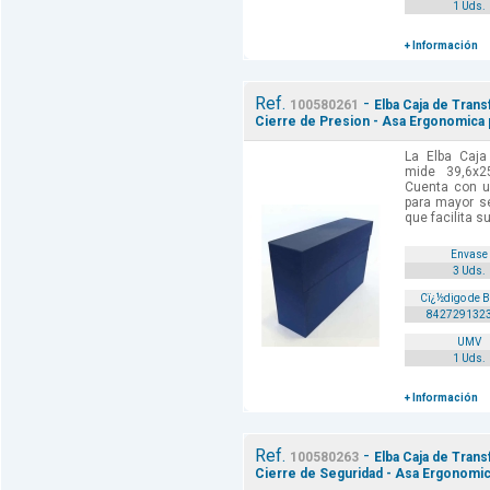
1 Uds.
+ Información
Ref.
-
100580261
Elba Caja de Tran
Cierre de Presion - Asa Ergonomica p
La Elba Caja
mide 39,6x2
Cuenta con u
para mayor s
que facilita su
Envase
3 Uds.
Cï¿½digo de 
842729132
UMV
1 Uds.
+ Información
Ref.
-
100580263
Elba Caja de Tran
Cierre de Seguridad - Asa Ergonomic