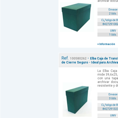
archivar docu
Envase
2 Uds.
Cï¿½digo de 
842729100
UMV
1 Uds.
+ Información
Ref.
-
100580262
Elba Caja de Tran
de Cierre Seguro - Ideal para Archiv
La Elba Caja
mide 39,6x25,
con una tapa
archivar doc
resistente y d
Envase
3 Uds.
Cï¿½digo de 
842729132
UMV