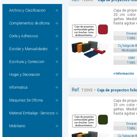
T20RO
Caja de proyectos fol
Archivo y Clasificacion
Caja de proye
20 cm color 
geltex. Medi
Complementos de oficina
hasta agotar ex
Envase
Corte y Adhesivos
1 Uds.
Cï¿½digo de 
Escolar y Manualidades
No disponi
UMV
Escritura y Correccion
1 Uds.
+ Información
Hogar y Decoracion
Informatica
Ref.
-
T25VE
Caja de proyectos fol
Maquinas De Oficina
Caja de proye
25 cm color 
geltex. Medi
Material Embalaje - Servicios
hasta agotar ex
Envase
Mobiliario
1 Uds.
Cï¿½digo de 