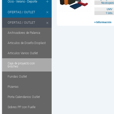
Ocio - Verano - Deporte
No disponi
UMV
OFERTAS / OUTLET
1 Uds.
OFERTAS / OUTLET
+ Información
Archivadores de Palanca
Articulos de Diseño Displast
Articulos Varios Outlet
Caja de proyecto con
broches
Fundas Outlet
Pizarras
Porta Calendarios Outlet
Sobres PP. con Fuelle