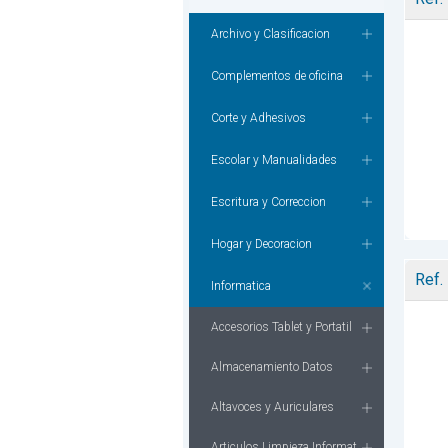
Archivo y Clasificacion
Complementos de oficina
Corte y Adhesivos
Escolar y Manualidades
Escritura y Correccion
Hogar y Decoracion
Ref.
Informatica
Accesorios Tablet y Portatil
Almacenamiento Datos
Altavoces y Auriculares
Articulos Limpieza Informat.