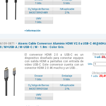
1 Uds.
5 Uds.
Cï¿½digo de Barras
IVA aplicable
8435739901489
21%
UMV
1 Uds.
+ Información
-
A109-0871
Aisens Cable Conversor Aluminio HDMI V2.0 a USB-C 4K@60Hz
I / M+USB-A / M-USB-C / M - 1.8m - Color Gris.
Precio neto 
El conversor HDMI 2.0 a USB-C es un
23
1 ud.
dispositivo diseñado para conectar equipos
con salida HDMI a pantallas con entrada de
Uds.
video USB-C. Este conversor cuenta con un
conector HDMI 2.0 4K macho y un USB-...
Ofertas espe
20
,4
1 uds.
Envase
Embalaje
1 Uds.
5 Uds.
Cï¿½digo de Barras
IVA aplicable
8435739901564
21%
UMV
1 Uds.