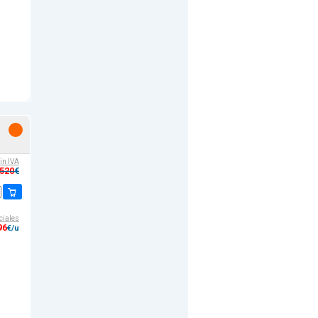
sin IVA
,520
€
ciales
96
€/u