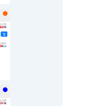
sin IVA
,829
€
ciales
08
€/u
sin IVA
,717
€