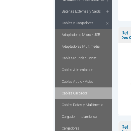
Baterias Externas y Saids
Cables y Cargadores
Ref.
Adaptadores Micro - USB
Dos C
Adaptadores Multimedia
Cable Seguridad Portatil
Cables Alimentacion
Cables Audio - Video
Cables Cargador
Cables Datos y Multimedia
Cargador inhalambrico
Ref.
Cargadores