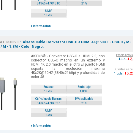
8436574704310
21%
UMV
1 Uds.
+ Información
-
A109-0393
Aisens Cable Conversor USB-C a HDMI 4K@60HZ - USB-C / M-
/ M - 1.8M - Color Negro.
Precio neto 
AISENS® - Conversor USB-C a HDMI 2.0, con
17
1 ud.
conector USB-C macho en un extremo y
HDMI 4K 2.0 macho en el otro El puerto HDMI
soporta la resolución máxima
Ofertas espe
4Kx2K@60HZ(3840x2160p) y profundidad de
15
,2
1 uds.
color 48...
Envase
Embalaje
1 Uds.
1 Uds.
Cï¿½digo de Barras
IVA aplicable
8436574704327
21%
UMV
1 Uds.
+ Información