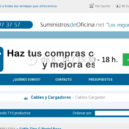
 a todas las ventajas que ofrecemos.
|
Ver Carrito
Mi C
¿QUIÉNES SOMOS?
CONTACTO
PRESUPUESTOS
Cables y Cargadores
>
Cables Cargador
ando 710 productos
Ordenar por:
-