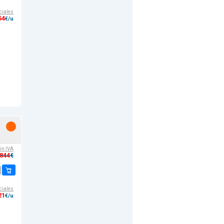
ciales
54
€/u
sin IVA
,844
€
ciales
21
€/u