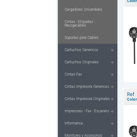
Color
Cargadores Univerdales
Cintas - Etiquetas -
Recogecables
Soportes para Cables
Cartuchos Genericos
Cartuchos Originales
Cintas Fax
Cintas Impresora Genericas
Ref.
Cintas Impresora Originales
Color
Impresoras - Fax - Escaners
Informatica
Monitores y Accesorios