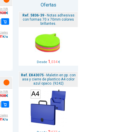
Ofertas
sin IVA
,938
€
Ref. 5836-39
- Notas adhesivas
con formas 70 x 70mm colores
brillantes.
ciales
31
€/u
1
,034
Desde
€
Ref. EK43075
- Maletin en pp. con
asa y cierre de plastico A4 color
azul opaco. (9242)
sin IVA
,938
€
ciales
31
€/u