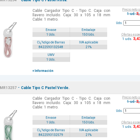
MR13254
Cable Tipo C Pastel Rosa.
Precio neto 
Cable Cargador Tipo C - Tipo C. Caja con
3
1 ud.
llavero incluido. Caja: 30 x 105 x 18 mm
Cable: 1 metro.
Uds.
Envase
Embalaje
Ofertas espe
1 Uds.
150 Uds.
3
,4
1 uds.
Cï¿½digo de Barras
IVA aplicable
8422593132548
21%
UMV
1 Uds.
+ Información
-
MR13257
Cable Tipo C Pastel Verde.
Precio neto 
Cable Cargador Tipo C - Tipo C. Caja con
3
1 ud.
llavero incluido. Caja: 30 x 105 x 18 mm
Cable: 1 metro.
Uds.
Envase
Embalaje
Ofertas espe
1 Uds.
150 Uds.
3
,4
1 uds.
Cï¿½digo de Barras
IVA aplicable
8422593132579
21%