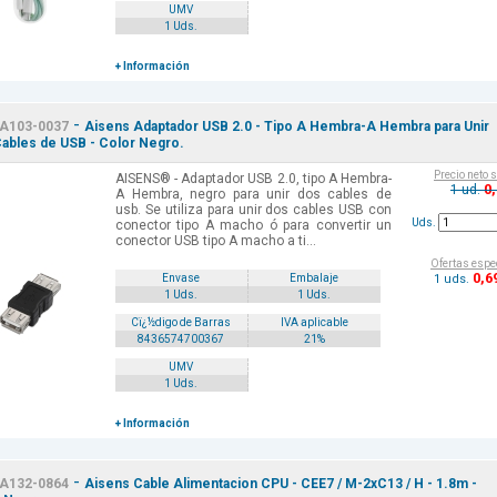
UMV
1 Uds.
+ Información
-
A103-0037
Aisens Adaptador USB 2.0 - Tipo A Hembra-A Hembra para Unir
ables de USB - Color Negro.
Precio neto 
AISENS® - Adaptador USB 2.0, tipo A Hembra-
0
1 ud.
A Hembra, negro para unir dos cables de
usb. Se utiliza para unir dos cables USB con
Uds.
conector tipo A macho ó para convertir un
conector USB tipo A macho a ti...
Ofertas espe
0
,6
1 uds.
Envase
Embalaje
1 Uds.
1 Uds.
Cï¿½digo de Barras
IVA aplicable
8436574700367
21%
UMV
1 Uds.
+ Información
-
A132-0864
Aisens Cable Alimentacion CPU - CEE7 / M-2xC13 / H - 1.8m -