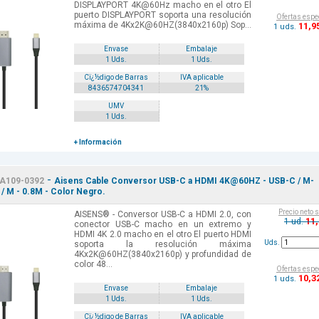
DISPLAYPORT 4K@60Hz macho en el otro El
puerto DISPLAYPORT soporta una resolución
Ofertas espe
máxima de 4Kx2K@60HZ(3840x2160p) Sop...
11
,9
1 uds.
Envase
Embalaje
1 Uds.
1 Uds.
Cï¿½digo de Barras
IVA aplicable
8436574704341
21%
UMV
1 Uds.
+ Información
-
A109-0392
Aisens Cable Conversor USB-C a HDMI 4K@60HZ - USB-C / M-
/ M - 0.8M - Color Negro.
Precio neto 
AISENS® - Conversor USB-C a HDMI 2.0, con
11
1 ud.
conector USB-C macho en un extremo y
HDMI 4K 2.0 macho en el otro El puerto HDMI
Uds.
soporta la resolución máxima
4Kx2K@60HZ(3840x2160p) y profundidad de
color 48...
Ofertas espe
10
,3
1 uds.
Envase
Embalaje
1 Uds.
1 Uds.
Cï¿½digo de Barras
IVA aplicable