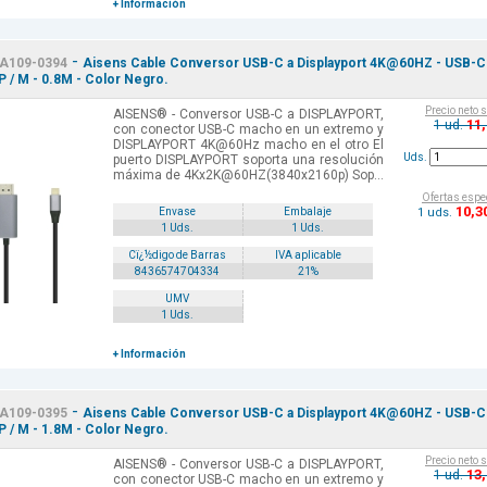
+ Información
-
A109-0394
Aisens Cable Conversor USB-C a Displayport 4K@60HZ - USB-C
P / M - 0.8M - Color Negro.
Precio neto 
AISENS® - Conversor USB-C a DISPLAYPORT,
11
1 ud.
con conector USB-C macho en un extremo y
DISPLAYPORT 4K@60Hz macho en el otro El
Uds.
puerto DISPLAYPORT soporta una resolución
máxima de 4Kx2K@60HZ(3840x2160p) Sop...
Ofertas espe
10
,3
1 uds.
Envase
Embalaje
1 Uds.
1 Uds.
Cï¿½digo de Barras
IVA aplicable
8436574704334
21%
UMV
1 Uds.
+ Información
-
A109-0395
Aisens Cable Conversor USB-C a Displayport 4K@60HZ - USB-C
P / M - 1.8M - Color Negro.
Precio neto 
AISENS® - Conversor USB-C a DISPLAYPORT,
13
1 ud.
con conector USB-C macho en un extremo y