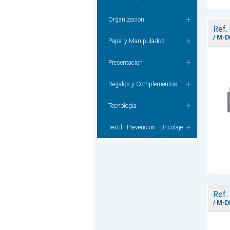
Organizacion
Ref.
/ M-D
Papel y Manipulados
Presentacion
Regalos y Complementos
Tecnologia
Textil - Prevencion - Bricolaje
Ref.
/ M-D