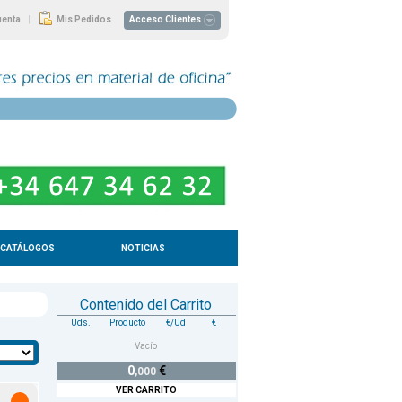
|
uenta
Mis Pedidos
Acceso Clientes
CATÁLOGOS
NOTICIAS
Contenido del Carrito
Uds.
Producto
€/Ud
€
Vacío
0
€
,000
VER CARRITO