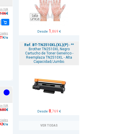
sin IVA
,106
€
1
,869
Desde
€
ciales
21
€/u
Ref. BT-TN2510XL(XL)(P)
- **
Brother TN2510XL Negro
Cartucho de Toner Generico -
Reemplaza TN2510XL - Alta
Capacidad/Jumbo.
sin IVA
,680
€
8
,769
Desde
€
ciales
92
€/u
VER TODAS