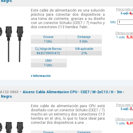
 Negro.
Precio neto 
Este cable de alimentación es una solución
6
1 ud.
práctica para conectar dos dispositivos a
una toma de corriente, gracias a su diseño
Uds.
con un conector Schuko (CEE7 / 7) macho y
dos conectores C13 hembra. Fabri...
Ofertas espe
5
,3
1 uds.
Envase
Embalaje
1 Uds.
5 Uds.
Cï¿½digo de Barras
IVA aplicable
8435739901472
21%
UMV
1 Uds.
+ Información
-
A132-0865
Aisens Cable Alimentacion CPU - CEE7 / M-2xC13 / H - 3m -
 Negro.
Precio neto 
Este cable de alimentación para CPU está
7
1 ud.
diseñado con un conector Schuko (CEE7 / 7)
macho en un extremo y dos conectores C13
hembra en el otro, lo que lo hace ideal para
Ofertas espe
conectar dos dispositivos a una ...
6
,6
1 uds.
Envase
Embalaje