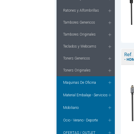
Ratones y Alfombrillas
Tambores Genericos
Tambores Originales
Teclados y Webcams
Ref.
Toners Genericos
- HDM
Toners Originales
Maquinas De Oficina
Material Embalaje - Servicios
Mobiliario
Ocio - Verano - Deporte
OFERTAS / OUTLET