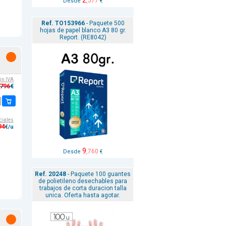
2
,577
Desde
€
Ref. TO153966
- Paquete 500
hojas de papel blanco A3 80 gr.
Report. (RE8042)
sin IVA
,796
€
ciales
94
€/u
9
,760
Desde
€
Ref. 20248
- Paquete 100 guantes
de polietileno desechables para
trabajos de corta duracion talla
unica. Oferta hasta agotar.