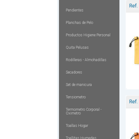
Ref.
Pendientes
Planchas de Pelo
Productos Higiene Personal
Quita Pelusas
Rodilleras - Almohadillas
Secadores
Set de manicura
Tensiometro
Ref.
Termometro Corporal -
Oximetro
Toallas Hogar
Toallitas Humedas