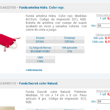
-
CA4227/03
Funda antelina Hidra. Color rojo.
Precio neto 
Funda antelina Hidra. Color rojo. Medidas
0
1 ud.
8x10cm. Codigo de impresión D(1), N(8).
Bolsita de antelina con cuerpo de suave
Uds.
acabado en vivos y variados colores. Con
cierre de cinta a juego.
Ofertas espe
0
,1
500 uds.
Envase
Embalaje
0
,1
1000 uds.
50 Uds.
200 Uds.
Cï¿½digo de Barras
IVA aplicable
8420668143383
21%
UMV
1 Uds.
+ Información
-
CA5901/13
Funda Dacrok color Natural.
Precio neto 
Funda Dacrok color Natural. Poliéster.
0
1 ud.
Medidas: 10 cm x 14 cm x 0 cm. Peso
artículo: 8 grs. Código de impresión: E(1),
Uds.
N(8).