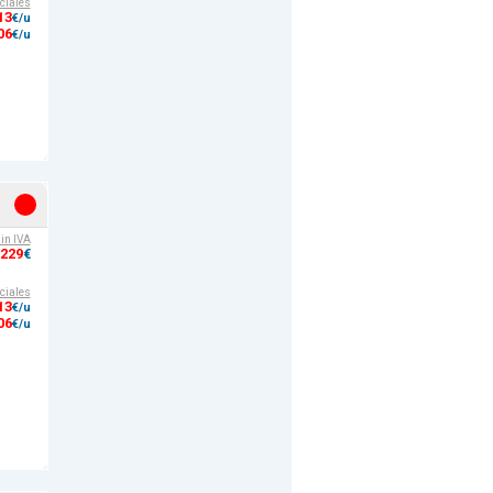
ciales
13
€/u
06
€/u
sin IVA
,229
€
ciales
13
€/u
06
€/u