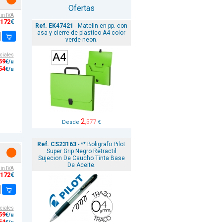
Ofertas
sin IVA
,172
€
Ref. EK47421
- Matelin en pp. con
asa y cierre de plastico A4 color
verde neon.
ciales
59
€/u
54
€/u
2
,577
Desde
€
Ref. CS23163
- ** Boligrafo Pilot
Super Grip Negro Retractil
Sujecion De Caucho Tinta Base
De Aceite.
sin IVA
,172
€
ciales
59
€/u
54