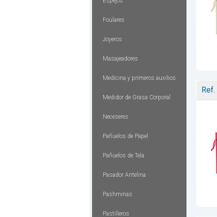
Espejos
Foulares
Joyeros
Masajeadores
Medicina y primeros auxilios
Ref.
Medidor de Grasa Corporal
Neceseres
Pañuelos de Papel
Pañuelos de Tela
Pasador Antelina
Pashminas
Pastilleros