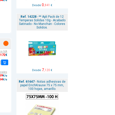
€/u
0
,841
Desde
€
Ref. 14228
- ** Apli Pack de 12
Temperas Solidas 10g - Acabado
Satinado - No Manchan - Colores
Solidos.
sin IVA
,172
€
7
,120
Desde
€
ciales
59
€/u
54
€/u
Ref. 61647
- Notas adhesivas de
papel ErichKrause 75 x 75 mm,
100 hojas, amarillo.