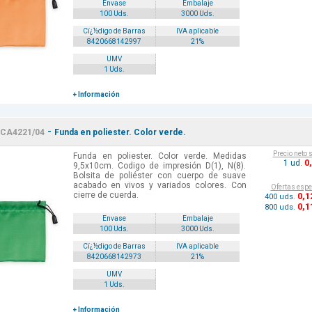
Envase
Embalaje
100 Uds.
3000 Uds.
Cï¿½digo de Barras
IVA aplicable
8420668142997
21%
UMV
1 Uds.
+ Información
-
CA4221/04
Funda en poliester. Color verde.
Precio neto 
Funda en poliester. Color verde. Medidas
0
1 ud.
9,5x10cm. Codigo de impresión D(1), N(8).
Bolsita de poliéster con cuerpo de suave
acabado en vivos y variados colores. Con
Ofertas espe
cierre de cuerda.
0
,1
400 uds.
0
,1
800 uds.
Envase
Embalaje
100 Uds.
3000 Uds.
Cï¿½digo de Barras
IVA aplicable
8420668142973
21%
UMV
1 Uds.
+ Información