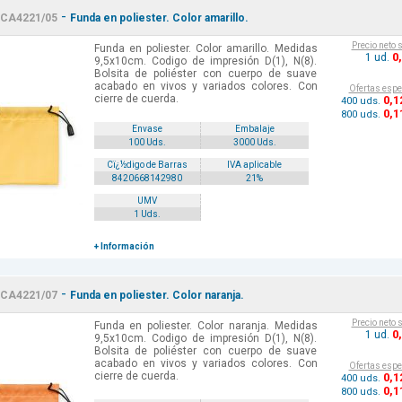
-
CA4221/05
Funda en poliester. Color amarillo.
Precio neto 
Funda en poliester. Color amarillo. Medidas
0
1 ud.
9,5x10cm. Codigo de impresión D(1), N(8).
Bolsita de poliéster con cuerpo de suave
acabado en vivos y variados colores. Con
Ofertas espe
cierre de cuerda.
0
,1
400 uds.
0
,1
800 uds.
Envase
Embalaje
100 Uds.
3000 Uds.
Cï¿½digo de Barras
IVA aplicable
8420668142980
21%
UMV
1 Uds.
+ Información
-
CA4221/07
Funda en poliester. Color naranja.
Precio neto 
Funda en poliester. Color naranja. Medidas
0
1 ud.
9,5x10cm. Codigo de impresión D(1), N(8).
Bolsita de poliéster con cuerpo de suave
acabado en vivos y variados colores. Con
Ofertas espe
cierre de cuerda.
0
,1
400 uds.
0
,1
800 uds.