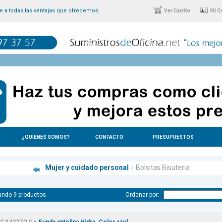
 a todas las ventajas que ofrecemos.
|
Ver Carrito
Mi C
¿QUIÉNES SOMOS?
CONTACTO
PRESUPUESTOS
Mujer y cuidado personal
>
Bolsitas Bisuteria
ando 9 productos
Ordenar por:
-