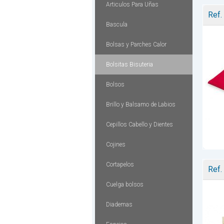
Articulos Para Uñas
Ref.
Bascula
Bolsas y Parches Calor
Bolsitas Bisuteria
Bolsos
Brillo y Balsamo de Labios
Cepillos Cabello y Dientes
Cojines
Cortapelos
Ref.
Cuelga bolsos
Diademas