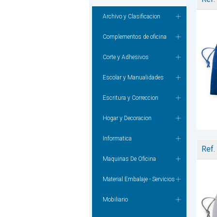
Archivo y Clasificacion
Complementos de oficina
Corte y Adhesivos
Escolar y Manualidades
Escritura y Correccion
Hogar y Decoracion
Informatica
Ref.
Maquinas De Oficina
Material Embalaje - Servicios
Mobiliario