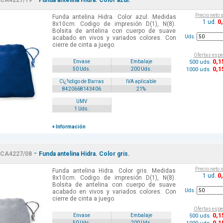
CA4227/19
Funda antelina Hidra. Color azul.
Precio neto 
Funda antelina Hidra. Color azul. Medidas
0
1 ud.
8x10cm. Codigo de impresión D(1), N(8).
Bolsita de antelina con cuerpo de suave
Uds.
acabado en vivos y variados colores. Con
cierre de cinta a juego.
Ofertas espe
0
,1
500 uds.
Envase
Embalaje
0
,1
1000 uds.
50 Uds.
200 Uds.
Cï¿½digo de Barras
IVA aplicable
8420668143406
21%
UMV
1 Uds.
+ Información
-
CA4227/08
Funda antelina Hidra. Color gris.
Precio neto 
Funda antelina Hidra. Color gris. Medidas
0
1 ud.
8x10cm. Codigo de impresión D(1), N(8).
Bolsita de antelina con cuerpo de suave
Uds.
acabado en vivos y variados colores. Con
cierre de cinta a juego.
Ofertas espe
0
,1
500 uds.
Envase
Embalaje
0
,1
50 Uds.
200 Uds.