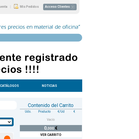
|
uenta
Mis Pedidos
Acceso Clientes
CATÁLOGOS
NOTICIAS
Contenido del Carrito
Uds.
Producto
€/Ud
€
Vacío
0
€
,000
VER CARRITO