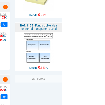
0
sin IVA
,249
Desde
€
,172
€
Ref. 1175
- Funda doble visa
horizontal transparente total.
ciales
59
€/u
54
€/u
0
,163
Desde
€
VER TODAS
sin IVA
,229
€