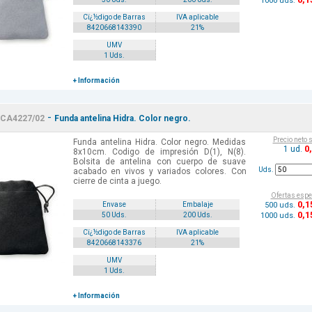
1000 uds.
Cï¿½digo de Barras
IVA aplicable
8420668143390
21%
UMV
1 Uds.
+ Información
-
CA4227/02
Funda antelina Hidra. Color negro.
Precio neto 
Funda antelina Hidra. Color negro. Medidas
0
1 ud.
8x10cm. Codigo de impresión D(1), N(8).
Bolsita de antelina con cuerpo de suave
Uds.
acabado en vivos y variados colores. Con
cierre de cinta a juego.
Ofertas espe
0
,1
500 uds.
Envase
Embalaje
0
,1
1000 uds.
50 Uds.
200 Uds.
Cï¿½digo de Barras
IVA aplicable
8420668143376
21%
UMV
1 Uds.
+ Información