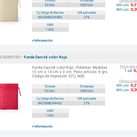
Envase
Embalaje
Ofertas espe
0
,2
400 uds.
50 Uds.
1000 Uds.
0
,2
800 uds.
Cï¿½digo de Barras
IVA aplicable
8420668244486
21%
UMV
1 Uds.
+ Información
-
CA5901/03
Funda Dacrok color Rojo.
Precio neto 
Funda Dacrok color Rojo. Poliéster. Medidas:
0
1 ud.
10 cm x 14 cm x 0 cm. Peso artículo: 8 grs.
Código de impresión: E(1), N(8).
Ofertas espe
0
,2
400 uds.
Envase
Embalaje
0
,2
800 uds.
50 Uds.
1000 Uds.
Cï¿½digo de Barras
IVA aplicable
8420668244462
21%
UMV
1 Uds.
+ Información