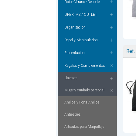
Ocio - Verano - Deporte
OFERTAS / OUTLET
Organizacion
Papel y Manipulados
Ref.
Presentacion
Regalos y Complementos
Llaveros
Mujer y cuidado personal
Anillos y Porta-Anillos
Antiestres
Articulos para Maquillaje