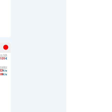
sin IVA
,131
€
ciales
22
€/u
18
€/u