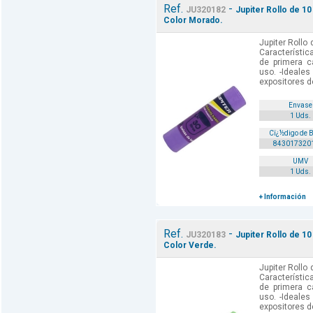
Ref.
-
JU320182
Jupiter Rollo de 10
Color Morado.
Jupiter Rollo
Característic
de primera c
uso. -Ideales
expositores de
Envase
1 Uds.
Cï¿½digo de 
843017320
UMV
1 Uds.
+ Información
Ref.
-
JU320183
Jupiter Rollo de 10
Color Verde.
Jupiter Rollo
Característic
de primera c
uso. -Ideales
expositores de