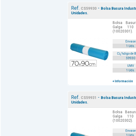
Ref.
-
CS59930
Bolsa Basura Indust
Unidades.
Bolsa Basur
Galga 110
(10020301).
Envase
1 Uds.
Cï¿½digo de 
59930
UMV
1 Uds.
+ Información
Ref.
-
CS59931
Bolsa Basura Indust
Unidades.
Bolsa Basur
Galga 110
(10020302).
Envase
1 Uds.