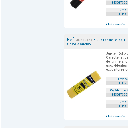
843017320
UMV
1 Uds.
+ Información
Ref.
-
JU320181
Jupiter Rollo de 10
Color Amarillo.
Jupiter Rollo
Característic
de primera c
uso. -Ideales
expositores de
Envase
1 Uds.
Cï¿½digo de 
843017320
UMV
1 Uds.
+ Información