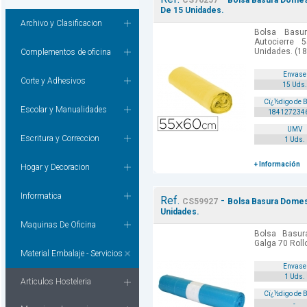
CS76257
Bolsa Basura Domest
De 15 Unidades.
Archivo y Clasificacion
Bolsa Basu
Autocierre
Unidades. (18
Complementos de oficina
Envase
Corte y Adhesivos
15 Uds.
Cï¿½digo de 
Escolar y Manualidades
184127234
UMV
Escritura y Correccion
1 Uds.
+ Información
Hogar y Decoracion
Informatica
Ref.
-
CS59927
Bolsa Basura Domes
Unidades.
Maquinas De Oficina
Bolsa Basu
Galga 70 Roll
Material Embalaje - Servicios
Envase
1 Uds.
Articulos Hosteleria
Cï¿½digo de 
-