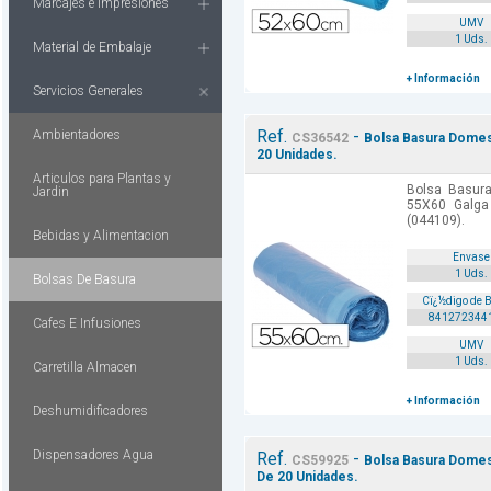
Marcajes e Impresiones
UMV
1 Uds.
Material de Embalaje
+ Información
Servicios Generales
Ref.
-
Ambientadores
CS36542
Bolsa Basura Domest
20 Unidades.
Articulos para Plantas y
Bolsa Basura
Jardin
55X60 Galga
(044109).
Bebidas y Alimentacion
Envase
1 Uds.
Bolsas De Basura
Cï¿½digo de 
841272344
Cafes E Infusiones
UMV
1 Uds.
Carretilla Almacen
+ Información
Deshumidificadores
Dispensadores Agua
Ref.
-
CS59925
Bolsa Basura Domes
De 20 Unidades.