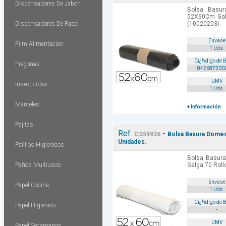
Dispensadores De Jabon
Bolsa Basur
52X60Cm Gal
Dispensadores De Papel
(10020203).
Envase
Film Alimentacion
1 Uds.
Cï¿½digo de 
Fregonas
842687200
UMV
Insecticidas
1 Uds.
Manteles
+ Información
Pajitas
Ref.
-
CS59926
Bolsa Basura Domes
Unidades.
Palillos Higienicos
Bolsa Basur
Paños Multiusos
Galga 70 Roll
Envase
Papel Cocina
1 Uds.
Cï¿½digo de 
Papel Higienico
-
UMV
Papel Secamanos