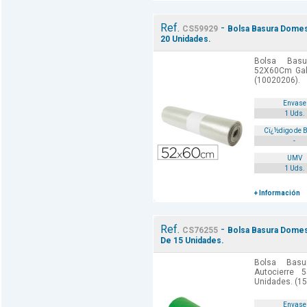
Ref.
-
CS59929
Bolsa Basura Domes
20 Unidades.
Bolsa Basu
52X60Cm Gal
(10020206).
Envase
1 Uds.
Cï¿½digo de 
-
UMV
1 Uds.
+ Información
Ref.
-
CS76255
Bolsa Basura Domes
De 15 Unidades.
Bolsa Bas
Autocierre
Unidades. (15
Envase