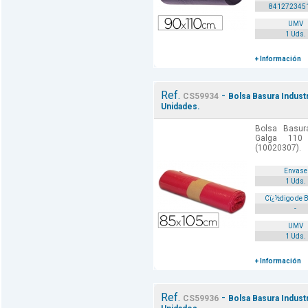
841272345
UMV
1 Uds.
+ Información
Ref.
-
CS59934
Bolsa Basura Indust
Unidades.
Bolsa Basur
Galga 110
(10020307).
Envase
1 Uds.
Cï¿½digo de 
-
UMV
1 Uds.
+ Información
Ref.
-
CS59936
Bolsa Basura Indust