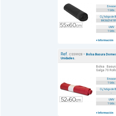
Envase
1 Uds.
Cï¿½digo de 
843601419
UMV
1 Uds.
+ Información
Ref.
-
CS59928
Bolsa Basura Domes
Unidades.
Bolsa Basu
Galga 70 Roll
Envase
1 Uds.
Cï¿½digo de 
-
UMV
1 Uds.
+ Información