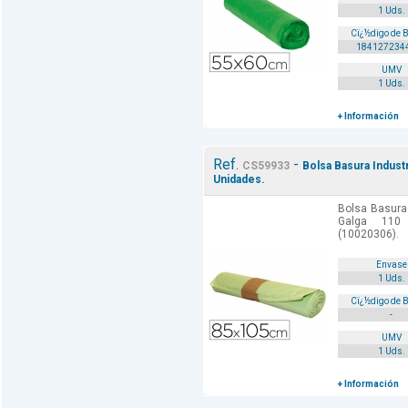
1 Uds.
Cï¿½digo de 
184127234
UMV
1 Uds.
+ Información
Ref.
-
CS59933
Bolsa Basura Indust
Unidades.
Bolsa Basura
Galga 110
(10020306).
Envase
1 Uds.
Cï¿½digo de 
-
UMV
1 Uds.
+ Información