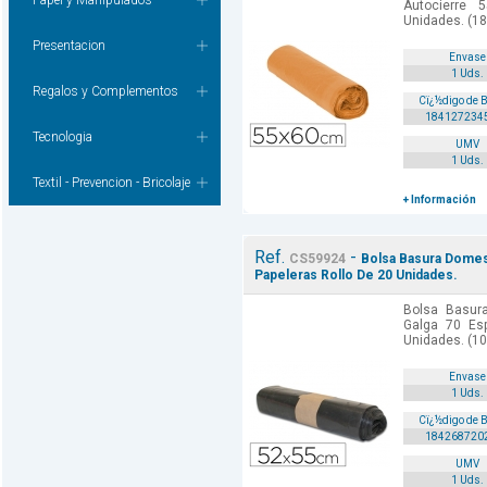
Papel y Manipulados
Autocierre
Unidades. (18
Presentacion
Envase
1 Uds.
Regalos y Complementos
Cï¿½digo de 
184127234
Tecnologia
UMV
1 Uds.
Textil - Prevencion - Bricolaje
+ Información
Ref.
-
CS59924
Bolsa Basura Domes
Papeleras Rollo De 20 Unidades.
Bolsa Basur
Galga 70 Esp
Unidades. (1
Envase
1 Uds.
Cï¿½digo de 
184268720
UMV
1 Uds.