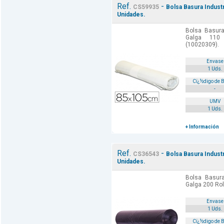
Ref.
-
CS59935
Bolsa Basura Indust
Unidades.
Bolsa Basura
Galga 110
(10020309).
Envase
1 Uds.
Cï¿½digo de 
-
UMV
1 Uds.
+ Información
Ref.
-
CS36543
Bolsa Basura Indust
Unidades.
Bolsa Basur
Galga 200 Rol
Envase
1 Uds.
Cï¿½digo de 