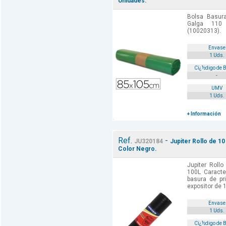
Unidades.
Bolsa Basur
Galga 110
(10020313).
Envase
1 Uds.
Cï¿½digo de 
-
UMV
1 Uds.
+ Información
Ref.
-
JU320184
Jupiter Rollo de 10
Color Negro.
Jupiter Roll
100L Caracter
basura de pr
expositor de 1
Envase
1 Uds.
Cï¿½digo de 