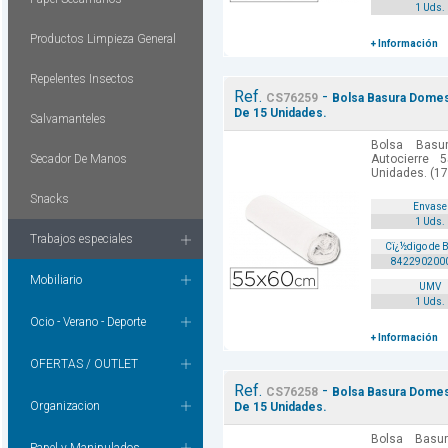
1 Uds.
Productos Limpieza General
+ Información
Repelentes Insectos
Ref.
-
CS76259
Bolsa Basura Domest
De 15 Unidades.
Salvamanteles
Bolsa Basu
Secador De Manos
Autocierre
Unidades. (17
Snacks
Envase
1 Uds.
Trabajos especiales
Cï¿½digo de 
842290200
Mobiliario
UMV
1 Uds.
Ocio - Verano - Deporte
+ Información
OFERTAS / OUTLET
Ref.
-
CS76258
Bolsa Basura Domest
Organizacion
De 15 Unidades.
Bolsa Basu