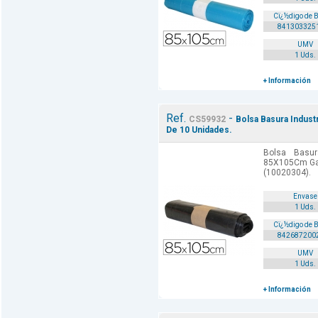
Cï¿½digo de 
841303325
UMV
1 Uds.
+ Información
Ref.
-
CS59932
Bolsa Basura Indust
De 10 Unidades.
Bolsa Basur
85X105Cm Gal
(10020304).
Envase
1 Uds.
Cï¿½digo de 
842687200
UMV
1 Uds.
+ Información