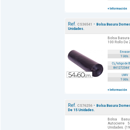
+ Información
Ref.
-
CS36541
Bolsa Basura Domest
Unidades.
Bolsa Basura
100 Rollo De 
Envase
1 Uds.
Cï¿½digo de 
841272344
UMV
1 Uds.
+ Información
Ref.
-
CS76256
Bolsa Basura Domes
De 15 Unidades.
Bolsa Bas
Autocierre
Unidades. (19