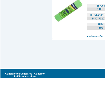
Envase
1 Uds.
Cï¿½digo de 
843017320
UMV
1 Uds.
+ Información
|
Condiciones Generales
Contacto
Política de cookies