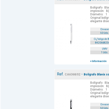
Bolígrafo Bl
impresión: B
Diámetro: 1
Original bolí
elegante diseñ
Envase
50 Uds.
Cï¿½digo de 
842066825
UMV
1 Uds.
+ Información
Ref.
-
CA6368/02
Bolígrafo Blavix c
Bolígrafo Bl
impresión: B
Diámetro: 1
Original bolí
elegante diseñ
Envase
50 Uds.