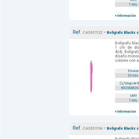
1 Uds.
+ Información
Ref.
-
CA5557/22
Bolígrafo Blacks c
Bolígrafo Bla
1 cm de dia
A(4). Bolígr
diseño monoc
colores con ac
Envase
50 Uds.
Cï¿½digo de 
842066824
UMV
1 Uds.
+ Información
Ref.
-
CA5557/04
Bolígrafo Blacks 