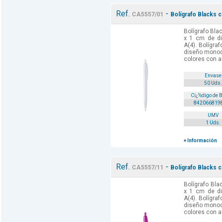
Ref.
-
CA5557/01
Bolígrafo Blacks c
Bolígrafo Bla
x 1 cm de di
A(4). Bolígr
diseño monoc
colores con ac
Envase
50 Uds.
Cï¿½digo de 
842066819
UMV
1 Uds.
+ Información
Ref.
-
CA5557/11
Bolígrafo Blacks c
Bolígrafo Bla
x 1 cm de di
A(4). Bolígr
diseño monoc
colores con ac