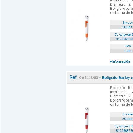
impresión: 
Diámetro: 2 
Bolígrafo para
en forma de b
Envase
50 Uds.
Cï¿½digo de 
842066825
UMV
1 Uds.
+ Información
Ref.
-
CA6443/03
Bolígrafo Basley c
Bolígrafo B
impresión: 
Diámetro: 2 
Bolígrafo para
en forma de b
Envase
50 Uds.
Cï¿½digo de 
842066826