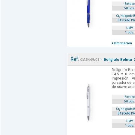
Envase
50 Uds.
Cï¿½digo de 
842066819
UMV
1 Uds.
+ Información
Ref.
-
CA5449/01
Bolígrafo Bolmar 
Bolígrafo Bol
14.5 x 0 cm
impresión: A
pulsador de a
de suave acab
Envase
50 Uds.
Cï¿½digo de 
842066819
UMV
1 Uds.