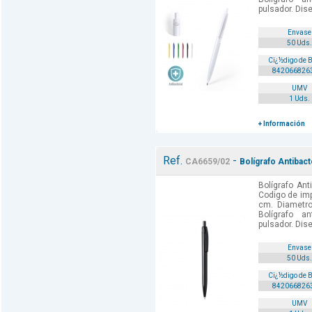
pulsador. Dis
Envase
50 Uds.
Cï¿½digo de 
842066826
UMV
1 Uds.
+ Información
Ref.
-
CA6659/02
Bolígrafo Antibact
Bolígrafo Ant
Codigo de imp
cm. Diametro
Bolígrafo a
pulsador. Dis
Envase
50 Uds.
Cï¿½digo de 
842066826
UMV