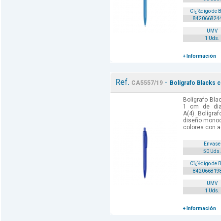
Cï¿½digo de 
842066824
UMV
1 Uds.
+ Información
Ref.
-
CA5557/19
Bolígrafo Blacks c
Bolígrafo Bla
1 cm de dia
A(4). Bolígr
diseño monoc
colores con ac
Envase
50 Uds.
Cï¿½digo de 
842066819
UMV
1 Uds.
+ Información