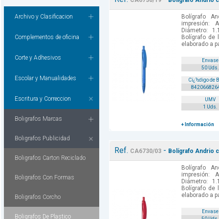
CA6730/19
Bolígrafo Andrio c
Archivo y Clasificacion
Bolígrafo A
impresión: 
Diámetro: 1.
Complementos de oficina
Bolígrafo de 
elaborado a par
Corte y Adhesivos
Envase
50 Uds.
Escolar y Manualidades
Cï¿½digo de 
842066826
Escritura y Correccion
UMV
1 Uds.
Boligrafos Marcas
+ Información
Boligrafos Publicidad
Ref.
-
CA6730/03
Bolígrafo Andrio c
Boligrafos Carton Reciclado
Bolígrafo A
impresión: 
Boligrafos Con Formas
Diámetro: 1.
Bolígrafo de 
elaborado a par
Boligrafos Corcho
Envase
Boligrafos De Plastico
50 Uds.