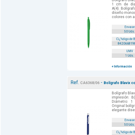
Bolígrafo Blac
1 cm de dia
A(4). Bolígr
diseño monoc
colores con ac
Envase
50 Uds.
Cï¿½digo de 
842066819
UMV
1 Uds.
+ Información
Ref.
-
CA6368/06
Bolígrafo Blavix c
Bolígrafo Blav
impresión: B
Diámetro: 1
Original bolí
elegante diseñ
Envase
50 Uds.
Cï¿½digo de 