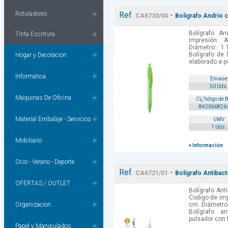
Rotuladores
Ref.
-
CA6730/04
Bolígrafo Andrio 
Bolígrafo An
Tinta Escritura
impresión: 
Diámetro: 1.
Bolígrafo de 
Hogar y Decoracion
elaborado a par
Informatica
Envase
50 Uds.
Maquinas De Oficina
Cï¿½digo de 
842066826
Material Embalaje - Servicios
UMV
1 Uds.
Mobiliario
+ Información
Ocio - Verano - Deporte
Ref.
-
CA6721/01
Bolígrafo Antibact
OFERTAS / OUTLET
Bolígrafo Ant
Codigo de imp
Organizacion
cm. Diámetro:
Bolígrafo a
pulsador con 
Papel y Manipulados