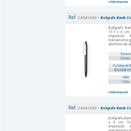
+ Información
Ref.
-
CA5416/02
Bolígrafo Banik C
Bolígrafo Ba
13.7 x 0 cm.
impresión: 
mecanismo gi
aluminio de al
Envase
50 Uds.
Cï¿½digo de 
842066819
UMV
1 Uds.
+ Información
Ref.
-
CA5416/03
Bolígrafo Banik Co
Bolígrafo Bani
x 0 cm. Di
impresión: 
mecanismo gi