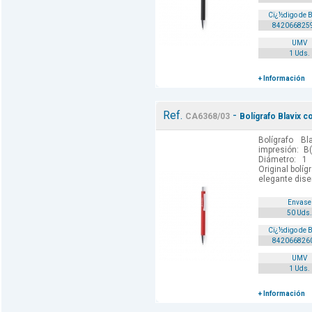
Cï¿½digo de 
842066825
UMV
1 Uds.
+ Información
Ref.
-
CA6368/03
Bolígrafo Blavix c
Bolígrafo B
impresión: B
Diámetro: 1
Original bolí
elegante diseñ
Envase
50 Uds.
Cï¿½digo de 
842066826
UMV
1 Uds.
+ Información