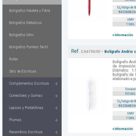
Cï¿½digo de 
Boligrafos Madera y Fibra
842066826
UMV
Boligrafos Metalicos
1 Uds.
Boligrafos Mini
+ Información
Boligrafos Puntero Tactil
Ref.
-
CA6730/00
Bolígrafo Andrio 
Roller
Bolígrafo And
de impresión
Diámetro: 1.
Sets de Escritura
Bolígrafo de 
elaborado a par
Complementos Escritura
Envase
50 Uds.
Correctores y Gomas
Cï¿½digo de 
842066826
Lapices y PortaMinas
UMV
1 Uds.
Plumas
+ Información
Recambios Escritura