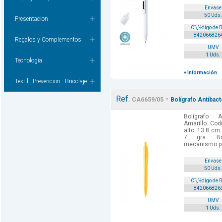
Envase
50 Uds.
Presentacion
Cï¿½digo de 
842066826
Regalos y Complementos
UMV
1 Uds.
Tecnologia
+ Información
Textil - Prevencion - Bricolaje
Ref.
-
CA6659/05
Bolígrafo Antibact
Bolígrafo A
Amarillo. Cod
alto: 13.8 cm.
7 grs. Bol
mecanismo pu
Envase
50 Uds.
Cï¿½digo de 
842066826
UMV
1 Uds.