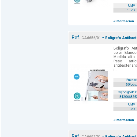
UMV
1 Uds.
+ Información
Ref.
-
CA6656/01
Bolígrafo Antibact
Bolígrafo An
color Blanco
Medida alto:
Peso artí
antibacterian
i...
Envase
50 Uds.
Cï¿½digo de 
842066826
UMV
1 Uds.
+ Información
Ref.
-
CA6692/01
Bolígrafo Antibac