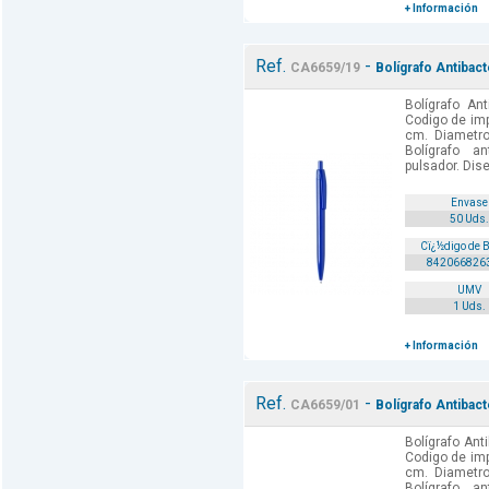
+ Información
Ref.
-
CA6659/19
Bolígrafo Antibact
Bolígrafo Ant
Codigo de imp
cm. Diametro
Bolígrafo a
pulsador. Dis
Envase
50 Uds.
Cï¿½digo de 
842066826
UMV
1 Uds.
+ Información
Ref.
-
CA6659/01
Bolígrafo Antibact
Bolígrafo Anti
Codigo de imp
cm. Diametro
Bolígrafo a