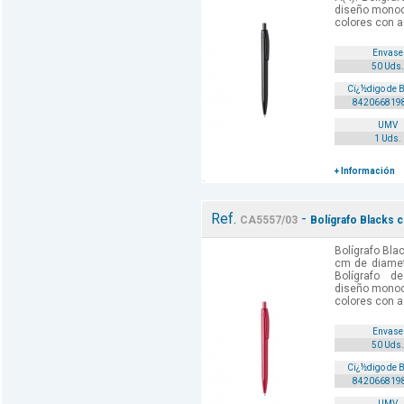
diseño monoc
colores con ac
Envase
50 Uds.
Cï¿½digo de 
842066819
UMV
1 Uds.
+ Información
Ref.
-
CA5557/03
Bolígrafo Blacks c
Bolígrafo Blac
cm de diametr
Bolígrafo 
diseño monoc
colores con ac
Envase
50 Uds.
Cï¿½digo de 
842066819
UMV