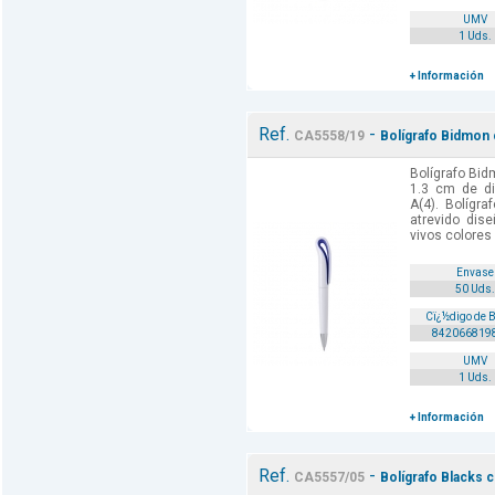
UMV
1 Uds.
+ Información
Ref.
-
CA5558/19
Bolígrafo Bidmon 
Bolígrafo Bid
1.3 cm de di
A(4). Bolígr
atrevido dis
vivos colores 
Envase
50 Uds.
Cï¿½digo de 
842066819
UMV
1 Uds.
+ Información
Ref.
-
CA5557/05
Bolígrafo Blacks c