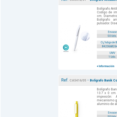
Bolígrafo Ant
Codigo de imp
cm. Diametro:
Bolígrafo a
pulsador. Dis
Envase
50 Uds.
Cï¿½digo de 
842066826
UMV
1 Uds.
+ Información
Ref.
-
CA5416/05
Bolígrafo Banik Co
Bolígrafo Ban
13.7 x 0 cm.
impresión: 
mecanismo gi
aluminio de al
Envase
50 Uds.