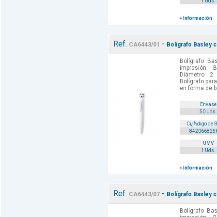
1 Uds.
+ Información
Ref.
-
CA6443/01
Bolígrafo Basley c
Bolígrafo Ba
impresión: 
Diámetro: 2 
Bolígrafo para
en forma de b
Envase
50 Uds.
Cï¿½digo de 
842066825
UMV
1 Uds.
+ Información
Ref.
-
CA6443/07
Bolígrafo Basley c
Bolígrafo Ba