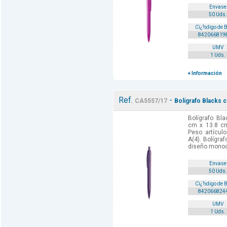
Envase
50 Uds.
Cï¿½digo de 
842066819
UMV
1 Uds.
+ Información
Ref.
-
CA5557/17
Bolígrafo Blacks 
Bolígrafo Bl
cm x 13.8 c
Peso artículo
A(4). Bolígr
diseño monoco
Envase
50 Uds.
Cï¿½digo de 
842066824
UMV
1 Uds.