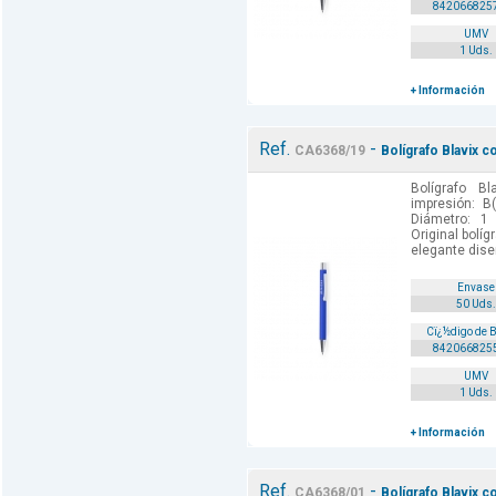
842066825
UMV
1 Uds.
+ Información
Ref.
-
CA6368/19
Bolígrafo Blavix c
Bolígrafo B
impresión: B
Diámetro: 1
Original bolí
elegante diseñ
Envase
50 Uds.
Cï¿½digo de 
842066825
UMV
1 Uds.
+ Información
Ref.
-
CA6368/01
Bolígrafo Blavix c