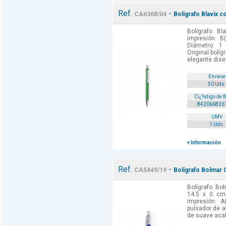
Ref.
-
CA6368/04
Bolígrafo Blavix c
Bolígrafo Bl
impresión: B
Diámetro: 1
Original bolí
elegante diseñ
Envase
50 Uds.
Cï¿½digo de 
842066826
UMV
1 Uds.
+ Información
Ref.
-
CA5449/19
Bolígrafo Bolmar 
Bolígrafo Bo
14.5 x 0 cm
impresión: A
pulsador de a
de suave acab