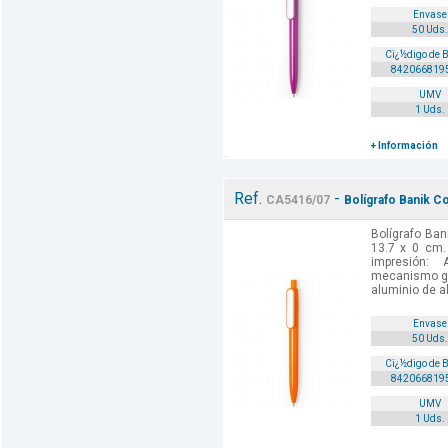
Envase
50 Uds.
Cï¿½digo de 
842066819
UMV
1 Uds.
+ Información
Ref.
-
CA5416/07
Bolígrafo Banik Co
Bolígrafo Ban
13.7 x 0 cm.
impresión: 
mecanismo gi
aluminio de al
Envase
50 Uds.
Cï¿½digo de 
842066819
UMV
1 Uds.