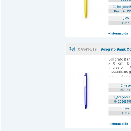
Cï¿½digo de 
842066819
UMV
1 Uds.
+ Información
Ref.
-
CA5416/19
Bolígrafo Banik Co
Bolígrafo Bani
x 0 cm. Di
impresión: 
mecanismo gi
aluminio de al
Envase
50 Uds.
Cï¿½digo de 
842066819
UMV
1 Uds.
+ Información