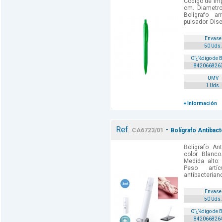
Codigo de imp
cm. Diametro
Bolígrafo a
pulsador. Dis
Envase
50 Uds.
Cï¿½digo de 
842066826
UMV
1 Uds.
+ Información
Ref.
-
CA6723/01
Bolígrafo Antibact
Bolígrafo Ant
color Blanco
Medida alto:
Peso artí
antibacteriano
Envase
50 Uds.
Cï¿½digo de 
842066826