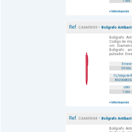
1 Uds.
+ Información
Ref.
-
CA6659/03
Bolígrafo Antibact
Bolígrafo Ant
Codigo de imp
cm. Diametro
Bolígrafo a
pulsador. Dis
Envase
50 Uds.
Cï¿½digo de 
842066826
UMV
1 Uds.
+ Información
Ref.
-
CA6659/04
Bolígrafo Antibact
Bolígrafo Ant