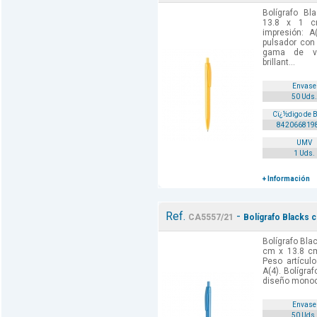
Bolígrafo Bl
13.8 x 1 c
impresión: A
pulsador con
gama de vi
brillant...
Envase
50 Uds.
Cï¿½digo de 
842066819
UMV
1 Uds.
+ Información
Ref.
-
CA5557/21
Bolígrafo Blacks c
Bolígrafo Blac
cm x 13.8 c
Peso artículo
A(4). Bolígr
diseño monoco
Envase
50 Uds.