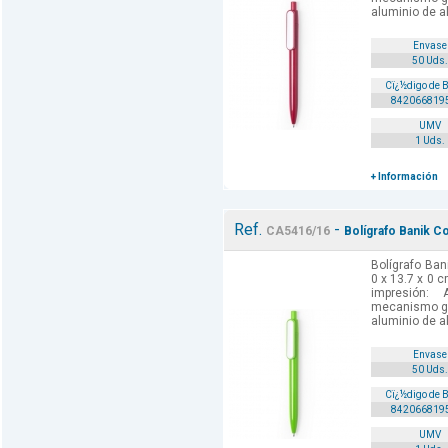
aluminio de al
Envase
50 Uds.
Cï¿½digo de 
842066819
UMV
1 Uds.
+ Información
Ref.
-
CA5416/16
Bolígrafo Banik C
Bolígrafo Ban
0 x 13.7 x 0 
impresión: 
mecanismo gi
aluminio de al
Envase
50 Uds.
Cï¿½digo de 
842066819
UMV