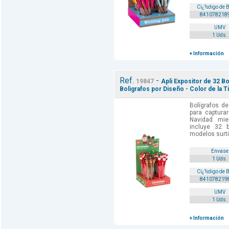
Cï¿½digo de 
841078218
UMV
1 Uds.
+ Información
Ref.
-
19847
Apli Expositor de 32 Bo
Boligrafos por Diseño - Color de la T
Bolígrafos de
para capturar
Navidad mien
incluye 32 b
modelos surtid
Envase
1 Uds.
Cï¿½digo de 
841078219
UMV
1 Uds.
+ Información