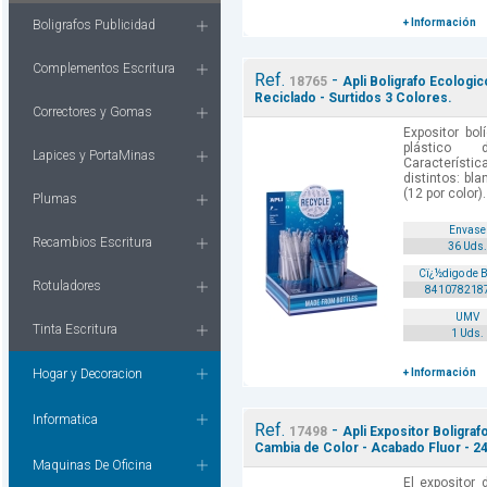
+ Información
Boligrafos Publicidad
Complementos Escritura
Ref.
-
18765
Apli Boligrafo Ecologi
Reciclado - Surtidos 3 Colores.
Correctores y Gomas
Expositor bol
plástico 
Lapices y PortaMinas
Característica
distintos: bl
(12 por color)
Plumas
Envase
Recambios Escritura
36 Uds.
Cï¿½digo de 
Rotuladores
841078218
UMV
Tinta Escritura
1 Uds.
Hogar y Decoracion
+ Información
Informatica
Ref.
-
17498
Apli Expositor Boligra
Cambia de Color - Acabado Fluor - 24
Maquinas De Oficina
El expositor 