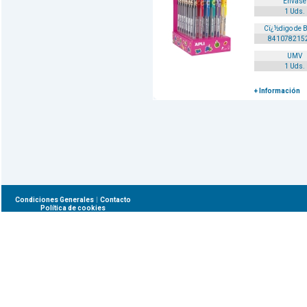
Envase
1 Uds.
Cï¿½digo de 
841078215
UMV
1 Uds.
+ Información
|
Condiciones Generales
Contacto
Política de cookies