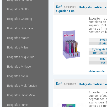
Ref.
-
AP19321
Bolígrafo metálico c
Boligrafos Giotto
superior 1 ud.
Expositor d
Boligrafos Greening
cristalitos e
superior. Bol
Boligrafos Liderpapel
punta de 1 mm
contiene 25 bo
Boligrafos Maped
Envase
25 Uds.
Boligrafos Milan
Cï¿½digo de 
841078219
Boligrafos Miquelruis
UMV
1 Uds.
Boligrafos MKtape
+ Información
Boligrafos Molin
Ref.
-
AP18982
Bolígrafo metálico e
Boligrafos Multifuncion
Expositor d
Boligrafos Paper Mate
cuerpo efec
degradados de 
azul o rosa. B
Boligrafos Parker
punta de 1 mm 