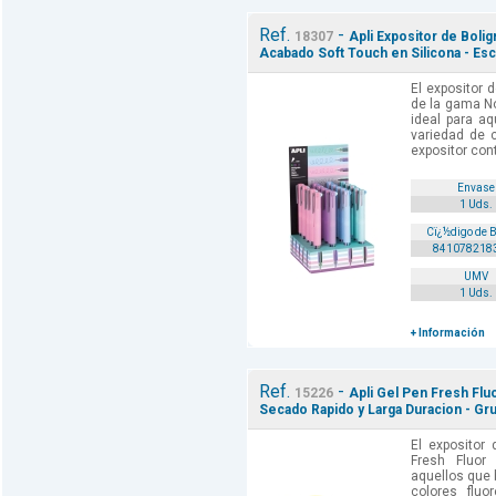
Ref.
-
18307
Apli Expositor de Bolig
Acabado Soft Touch en Silicona - Escr
El expositor d
de la gama No
ideal para a
variedad de c
expositor cont
Envase
1 Uds.
Cï¿½digo de 
841078218
UMV
1 Uds.
+ Información
Ref.
-
15226
Apli Gel Pen Fresh Fluo
Secado Rapido y Larga Duracion - Gr
El expositor
Fresh Fluor
aquellos que 
colores fluo