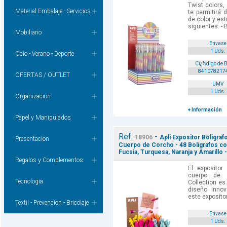
Twist colors,
Material Embalaje - Servicios
te permitirá d
de color y est
siguientes: - B
Mobiliario
Envase
1 Uds.
Ocio - Verano - Deporte
Cï¿½digo de 
841078217
OFERTAS / OUTLET
UMV
1 Uds.
Organizacion
+ Información
Papel y Manipulados
Ref.
-
18906
Apli Expositor Boligraf
Presentacion
Cuerpo de Corcho - 48 Boligrafos co
Fucsia, Turquesa, Naranja y Amarillo 
Regalos y Complementos
El expositor
cuerpo de 
Tecnologia
Collection es
diseño innov
este expositor
Textil - Prevencion - Bricolaje
Envase
1 Uds.