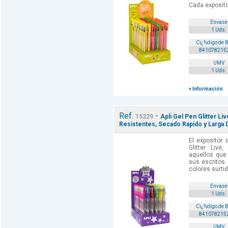
Cada expositor
Envase
1 Uds.
Cï¿½digo de 
841078215
UMV
1 Uds.
+ Información
Ref.
-
15229
Apli Gel Pen Glitter Liv
Resistentes, Secado Rapido y Larga 
El expositor 
Glitter Live
aquellos que
sus escritos.
colores surtid
Envase
1 Uds.
Cï¿½digo de 
841078215
UMV