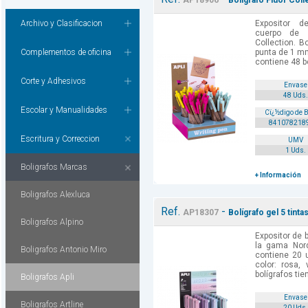
AP18906
Boligrafo Fluor Coll
Archivo y Clasificacion
Expositor d
cuerpo de 
Collection. B
Complementos de oficina
punta de 1 mm
contiene 48 bo
Corte y Adhesivos
Envase
48 Uds.
Escolar y Manualidades
Cï¿½digo de 
841078218
Escritura y Correccion
UMV
1 Uds.
Boligrafos Marcas
+ Información
Boligrafos Alexluca
Ref.
-
AP18307
Bolígrafo gel 5 tinta
Boligrafos Alpino
Expositor de b
la gama Nord
Boligrafos Antonio Miro
contiene 20 
color: rosa, 
bolígrafos tie
Boligrafos Apli
Envase
Boligrafos Artline
20 Uds.