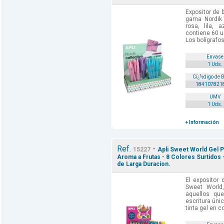
Expositor de b
gama Nordik 
rosa, lila, 
contiene 60 u
Los bolígrafos
Envase
1 Uds.
Cï¿½digo de 
184107821
UMV
1 Uds.
+ Información
Ref.
-
15227
Apli Sweet World Gel P
Aroma a Frutas - 8 Colores Surtidos 
de Larga Duracion.
El expositor 
Sweet World
aquellos qu
escritura únic
tinta gel en co