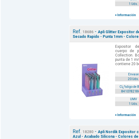
1 Uds.
+ Información
Ref.
-
18686
Apli Glitter Expositor d
Secado Rapido - Punta 1mm - Colore
Expositor d
cuerpo de p
Collection. B
punta de 1 mm
contiene 20 bo
Envase
20 Uds.
Cï¿½digo de 
841078218
UMV
1 Uds.
+ Información
Ref.
-
18280
Apli Nordik Expositor c
Azul - Acabado Silicona - Colores d