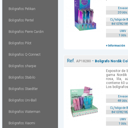
Envase
Boligrafos Pelikan
20 Uds.
Cï¿½digo de 
Boligrafos Pentel
841078218
UMV
Boligrafos Pierre Cardin
1 Uds.
Boligrafos Pilot
+ Información
Boligrafos Q-Connect
Ref.
-
AP18280
Boligrafo Nordik Co
Boligrafos sharpie
Expositor de b
gama Nordik 
Boligrafos Stabilo
rosa, lila, 
contiene 60 u
Los bolígrafos
Boligrafos Staedtler
Envase
Boligrafos Uni-Ball
48 Uds.
Cï¿½digo de 
Boligrafos Waterman
841078218
UMV
Boligrafos Xiaomi
1 Uds.