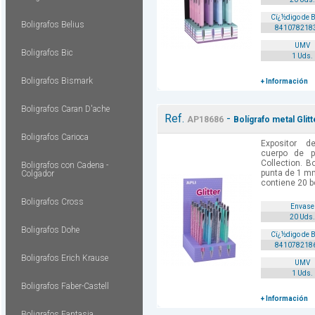
Cï¿½digo de 
Boligrafos Belius
841078218
UMV
Boligrafos Bic
1 Uds.
Boligrafos Bismark
+ Información
Boligrafos Caran D'ache
Ref.
-
AP18686
Bolígrafo metal Glitt
Boligrafos Carioca
Expositor d
cuerpo de p
Collection. B
Boligrafos con Cadena -
punta de 1 mm
Colgador
contiene 20 bo
Boligrafos Cross
Envase
20 Uds.
Boligrafos Dohe
Cï¿½digo de 
841078218
Boligrafos Erich Krause
UMV
1 Uds.
Boligrafos Faber-Castell
+ Información
Boligrafos Fantasia