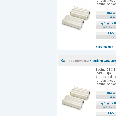
la plastific
lámina de plas
Envase
1 Uds.
Cï¿½digo de 
33816056
UMV
1 Uds.
+ Información
Ref.
-
ES3400935EZ
Bobina GBC 305 
Bobina GBC 30
PI-IN (Caja 2
de alta cali
la plastific
lámina de plas
Envase
1 Uds.
Cï¿½digo de 
33816056
UMV