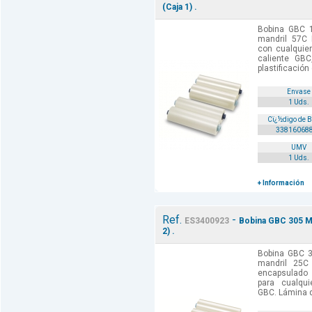
(Caja 1) .
Bobina GBC 
mandril 57C 
con cualquier
caliente GBC
plastificación 
Envase
1 Uds.
Cï¿½digo de 
33816068
UMV
1 Uds.
+ Información
Ref.
-
ES3400923
Bobina GBC 305 MM
2) .
Bobina GBC 3
mandril 25C
encapsulado 
para cualqui
GBC. Lámina d