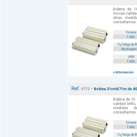
Bobina de 
micras calida
otras medi
consultarnos.
Envase
1 Uds.
Cï¿½digo de 
No disponi
UMV
1 Uds.
+ Información
Ref.
-
9773
Bobina 31cmX71m de 80 
Bobina de 31
calidad brill
medidas d
consultarnos.
Envase
1 Uds.
Cï¿½digo de 