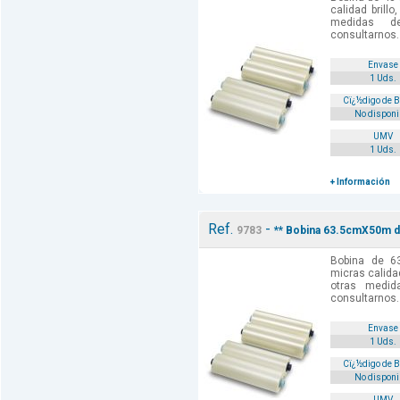
calidad brill
medidas d
consultarnos.
Envase
1 Uds.
Cï¿½digo de 
No disponi
UMV
1 Uds.
+ Información
Ref.
-
9783
** Bobina 63.5cmX50m d
Bobina de 6
micras calida
otras medi
consultarnos.
Envase
1 Uds.
Cï¿½digo de 
No disponi
UMV