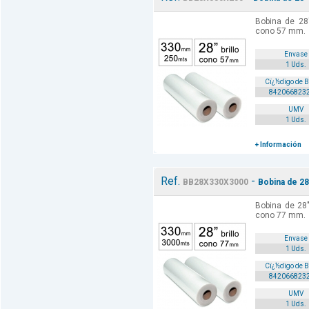
Bobina de 28
cono 57 mm.
Envase
1 Uds.
Cï¿½digo de 
842066823
UMV
1 Uds.
+ Información
Ref.
-
BB28X330X3000
Bobina de 28
Bobina de 28
cono 77 mm.
Envase
1 Uds.
Cï¿½digo de 
842066823
UMV
1 Uds.