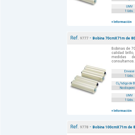
UMV
1 Uds.
+ Información
Ref.
-
9777
Bobina 70cmX71m de 80 
Bobinas de 7
calidad brill
medidas d
consultarnos.
Envase
1 Uds.
Cï¿½digo de 
No disponi
UMV
1 Uds.
+ Información
Ref.
-
9778
Bobina 100cmX71m de 80