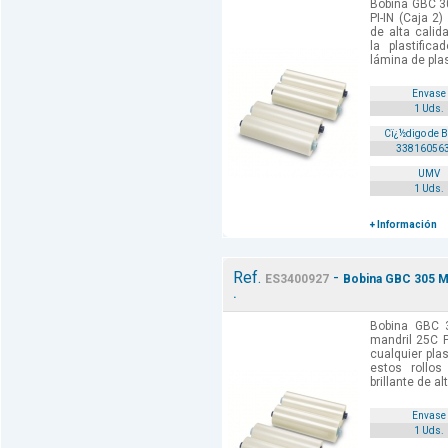
Bobina GBC 30
PI-IN (Caja 2
de alta cali
la plastific
lámina de plas
Envase
1 Uds.
Cï¿½digo de 
33816056
UMV
1 Uds.
+ Información
Ref.
-
ES3400927
Bobina GBC 305 MM
.
Bobina GBC 
mandril 25C P
cualquier pla
estos rollos
brillante de al
Envase
1 Uds.