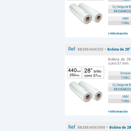
Cï¿½digo de 
842066823
UMV
1 Uds.
+ Información
Ref.
-
BB28X440X250
Bobina de 28"
Bobina de 28
cono 57 mm.
Envase
1 Uds.
Cï¿½digo de 
842066823
UMV
1 Uds.
+ Información
Ref.
-
BB28X440X3000
Bobina de 28