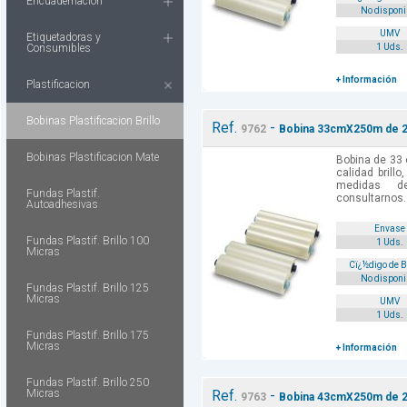
Encuadernacion
No disponi
UMV
Etiquetadoras y
Consumibles
1 Uds.
+ Información
Plastificacion
Bobinas Plastificacion Brillo
Ref.
-
9762
Bobina 33cmX250m de 25
Bobinas Plastificacion Mate
Bobina de 33
calidad brill
medidas d
Fundas Plastif.
consultarnos.
Autoadhesivas
Envase
Fundas Plastif. Brillo 100
1 Uds.
Micras
Cï¿½digo de 
No disponi
Fundas Plastif. Brillo 125
Micras
UMV
1 Uds.
Fundas Plastif. Brillo 175
Micras
+ Información
Fundas Plastif. Brillo 250
Micras
Ref.
-
9763
Bobina 43cmX250m de 25