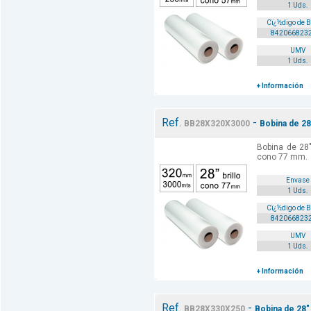
1 Uds.
Cï¿½digo de 
842066823
UMV
1 Uds.
+ Información
Ref.
-
BB28X320X3000
Bobina de 28
Bobina de 28
cono 77 mm.
Envase
1 Uds.
Cï¿½digo de 
842066823
UMV
1 Uds.
+ Información
Ref.
-
BB28X330X250
Bobina de 28"