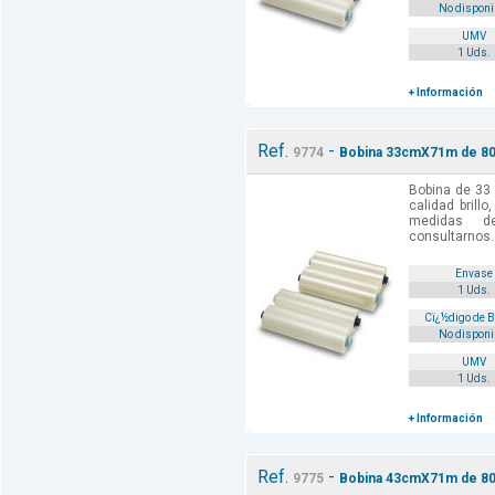
No disponi
UMV
1 Uds.
+ Información
Ref.
-
9774
Bobina 33cmX71m de 80 
Bobina de 33
calidad brill
medidas d
consultarnos.
Envase
1 Uds.
Cï¿½digo de 
No disponi
UMV
1 Uds.
+ Información
Ref.
-
9775
Bobina 43cmX71m de 80 