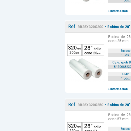
1 Uds.
+ Información
Ref.
-
BB28X320X200
Bobina de 28"
Bobina de 28
cono 25 mm.
Envase
1 Uds.
Cï¿½digo de 
842066823
UMV
1 Uds.
+ Información
Ref.
-
BB28X320X250
Bobina de 28"
Bobina de 28
cono 57 mm.
Envase