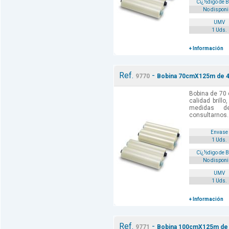
Cï¿½digo de 
No disponi
UMV
1 Uds.
+ Información
Ref.
-
9770
Bobina 70cmX125m de 42
Bobina de 70
calidad brill
medidas d
consultarnos.
Envase
1 Uds.
Cï¿½digo de 
No disponi
UMV
1 Uds.
+ Información
Ref.
-
9771
Bobina 100cmX125m de 4