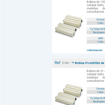
Bobina de 10
calidad brill
medidas d
consultarnos.
Envase
1 Uds.
Cï¿½digo de 
No disponi
UMV
1 Uds.
+ Información
Ref.
-
9780
** Bobina 31cmX50m de 
Bobina de 31
calidad brill
medidas d
consultarnos.
Envase
1 Uds.
Cï¿½digo de 
No disponi