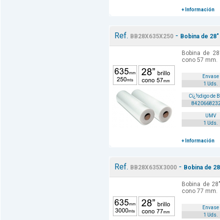
+ Información
Ref.
-
BB28X635X250
Bobina de 28"
Bobina de 28
cono 57 mm.
Envase
1 Uds.
Cï¿½digo de 
842066823
UMV
1 Uds.
+ Información
Ref.
-
BB28X635X3000
Bobina de 28
Bobina de 28
cono 77 mm.
Envase
1 Uds.