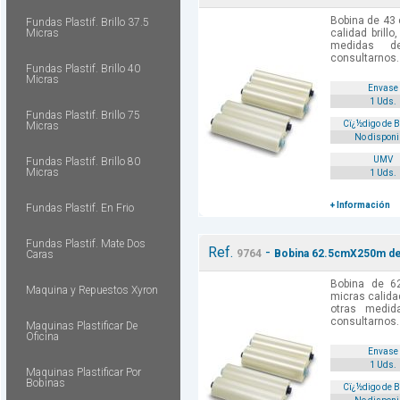
Bobina de 43
Fundas Plastif. Brillo 37.5
Micras
calidad brill
medidas d
consultarnos.
Fundas Plastif. Brillo 40
Micras
Envase
1 Uds.
Fundas Plastif. Brillo 75
Cï¿½digo de 
Micras
No disponi
UMV
Fundas Plastif. Brillo 80
Micras
1 Uds.
+ Información
Fundas Plastif. En Frio
Fundas Plastif. Mate Dos
Ref.
-
9764
Bobina 62.5cmX250m de 
Caras
Bobina de 6
Maquina y Repuestos Xyron
micras calida
otras medi
consultarnos.
Maquinas Plastificar De
Oficina
Envase
1 Uds.
Maquinas Plastificar Por
Bobinas
Cï¿½digo de 