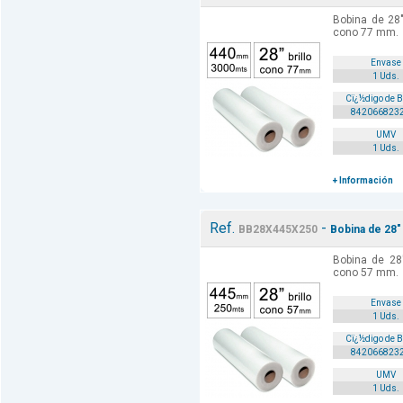
Bobina de 28
cono 77 mm.
Envase
1 Uds.
Cï¿½digo de 
842066823
UMV
1 Uds.
+ Información
Ref.
-
BB28X445X250
Bobina de 28"
Bobina de 28
cono 57 mm.
Envase
1 Uds.
Cï¿½digo de 
842066823
UMV
1 Uds.