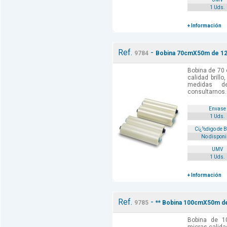
1 Uds.
+ Información
Ref.
-
9784
Bobina 70cmX50m de 125
Bobina de 70
calidad brill
medidas d
consultarnos.
Envase
1 Uds.
Cï¿½digo de 
No disponi
UMV
1 Uds.
+ Información
Ref.
-
9785
** Bobina 100cmX50m de
Bobina de 