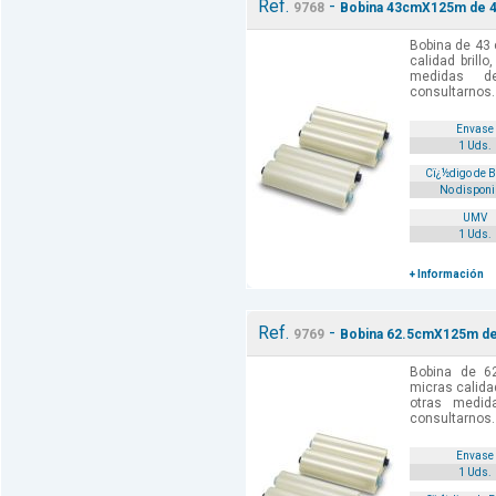
Ref.
-
9768
Bobina 43cmX125m de 42
Bobina de 43
calidad brill
medidas d
consultarnos.
Envase
1 Uds.
Cï¿½digo de 
No disponi
UMV
1 Uds.
+ Información
Ref.
-
9769
Bobina 62.5cmX125m de 
Bobina de 6
micras calida
otras medi
consultarnos.
Envase
1 Uds.