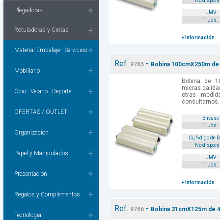
No disponi
Plegadoras
UMV
1 Uds.
Rotuladoras y Cintas
+ Información
Material Embalaje - Servicios
Ref.
-
9765
Bobina 100cmX250m de 2
Mobiliario
Bobina de 
micras calida
Ocio - Verano - Deporte
otras medi
consultarnos.
OFERTAS / OUTLET
Envase
1 Uds.
Organizacion
Cï¿½digo de 
No disponi
Papel y Manipulados
UMV
1 Uds.
Presentacion
+ Información
Regalos y Complementos
Ref.
-
9766
Bobina 31cmX125m de 42
Tecnologia