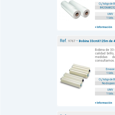
Cï¿½digo de 
842066823
UMV
1 Uds.
+ Información
Ref.
-
9767
Bobina 33cmX125m de 42
Bobina de 33
calidad brill
medidas d
consultarnos.
Envase
1 Uds.
Cï¿½digo de 
No disponi
UMV
1 Uds.
+ Información