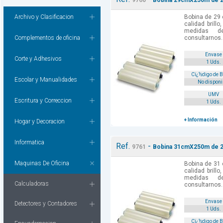
9760
Bobina 29cmX250m de 25
Archivo y Clasificacion
Bobina de 29
calidad brill
medidas d
Complementos de oficina
consultarnos.
Envase
Corte y Adhesivos
1 Uds.
Cï¿½digo de 
Escolar y Manualidades
No disponi
UMV
Escritura y Correccion
1 Uds.
+ Información
Hogar y Decoracion
Informatica
Ref.
-
9761
Bobina 31cmX250m de 25
Maquinas De Oficina
Bobina de 31
calidad brill
medidas d
Calculadoras
consultarnos.
Envase
Detectores y Contadores
1 Uds.
Cï¿½digo de 