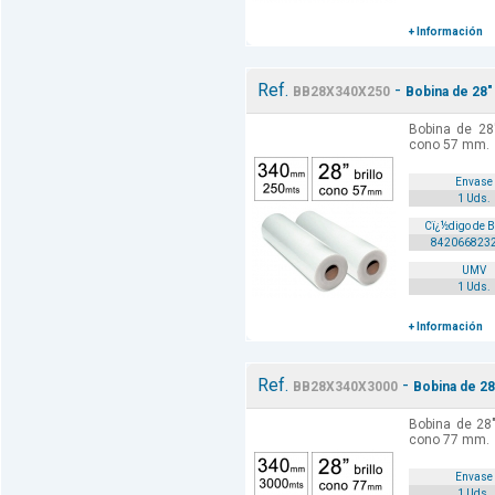
+ Información
Ref.
-
BB28X340X250
Bobina de 28"
Bobina de 28
cono 57 mm.
Envase
1 Uds.
Cï¿½digo de 
842066823
UMV
1 Uds.
+ Información
Ref.
-
BB28X340X3000
Bobina de 28
Bobina de 28
cono 77 mm.
Envase
1 Uds.