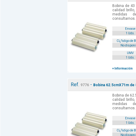
Bobina de 43
calidad brill
medidas d
consultarnos.
Envase
1 Uds.
Cï¿½digo de 
No disponi
UMV
1 Uds.
+ Información
Ref.
-
9776
Bobina 62.5cmX71m de 8
Bobina de 62.
calidad brill
medidas d
consultarnos.
Envase
1 Uds.
Cï¿½digo de 
No disponi