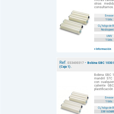
micras calida
otras medi
consultarnos.
Envase
1 Uds.
Cï¿½digo de 
No disponi
UMV
1 Uds.
+ Información
Ref.
-
ES3400317
Bobina GBC 1030 
(Caja 1) .
Bobina GBC 
mandril 57C 
con cualquier
caliente GBC
plastificación 
Envase
1 Uds.
Cï¿½digo de 
33816068