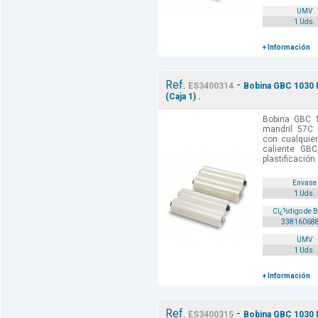
UMV
1 Uds.
+ Información
Ref.
-
ES3400314
Bobina GBC 1030 
(Caja 1) .
Bobina GBC 
mandril 57C 
con cualquier
caliente GBC
plastificación 
Envase
1 Uds.
Cï¿½digo de 
33816068
UMV
1 Uds.
+ Información
Ref.
-
ES3400315
Bobina GBC 1030 