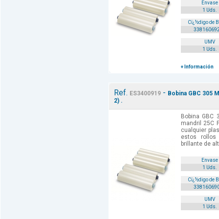
Envase
1 Uds.
Cï¿½digo de 
33816069
UMV
1 Uds.
+ Información
Ref.
-
ES3400919
Bobina GBC 305 MM
2) .
Bobina GBC 
mandril 25C P
cualquier pla
estos rollos
brillante de al
Envase
1 Uds.
Cï¿½digo de 
33816069
UMV
1 Uds.