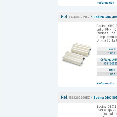
+ Información
Ref.
-
ES3400919EZ
Bobina GBC 305 
Bobina GBC 
brillo PI-IN 
láminas de
complementar
Ultima 35. La 
Envase
1 Uds.
Cï¿½digo de 
33816056
UMV
1 Uds.
+ Información
Ref.
-
ES3200200EZ
Bobina GBC 305 
Bobina GBC 30
PI-IN (Caja 2
de alta cali