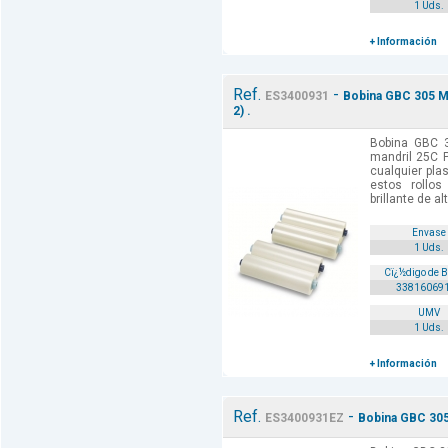
1 Uds.
+ Información
Ref.
-
ES3400931
Bobina GBC 305 MM
2) .
Bobina GBC 
mandril 25C P
cualquier pla
estos rollos
brillante de al
Envase
1 Uds.
Cï¿½digo de 
33816069
UMV
1 Uds.
+ Información
Ref.
-
ES3400931EZ
Bobina GBC 305 