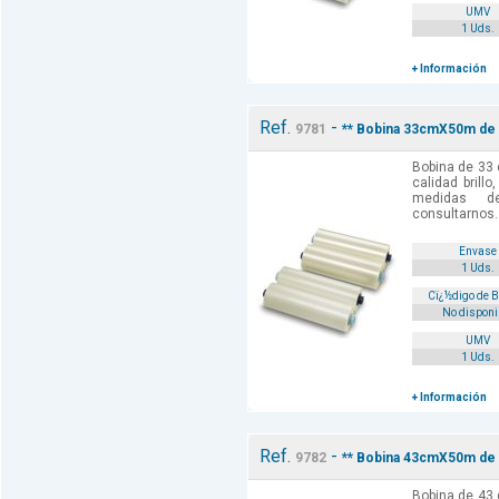
UMV
1 Uds.
+ Información
Ref.
-
9781
** Bobina 33cmX50m de 
Bobina de 33
calidad brill
medidas d
consultarnos.
Envase
1 Uds.
Cï¿½digo de 
No disponi
UMV
1 Uds.
+ Información
Ref.
-
9782
** Bobina 43cmX50m de 
Bobina de 43