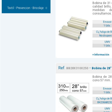
Bobina de 31
calidad brill
Textil - Prevencion - Bricolaje
medidas d
consultarnos.
Envase
1 Uds.
Cï¿½digo de 
No disponi
UMV
1 Uds.
+ Información
Ref.
-
BB28X310X250
Bobina de 28"
Bobina de 28
cono 57 mm.
Envase
1 Uds.
Cï¿½digo de 
842066823
UMV