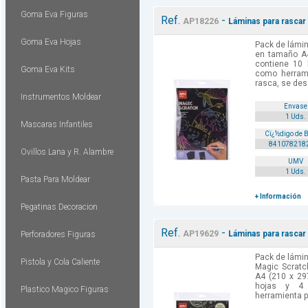
Goma Eva Figuras
Ref.
-
AP18226
Láminas para rascar
Goma Eva Hojas
Pack de lámin
en tamaño A
contiene 10 
Goma Eva Kits
como herrami
rasca, se desc
Instrumentos Moldear
Envase
1 Uds.
Mascaras Infantiles
Cï¿½digo de 
841078218
Ovillos Lana y R. Alambre
UMV
1 Uds.
Pasta Para Moldear
+ Información
Pegatinas Decoracion
Ref.
-
AP19629
Láminas para rascar 
Perforadores Figuras
Pack de lámin
Pistola y Cola Caliente
Magic Scratc
A4 (210 x 29
hojas y 4
Plastico Magico Figuras
herramienta pa