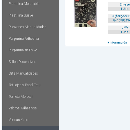
Plastilina Moldeable
Envase
1 Uds.
Plastilina Suave
Cï¿½digo de 
841078219
Punzones Manualidades
UMV
1 Uds.
Purpurina Adhesiva
+ Información
Purpurina en Polvo
Sellos Decorativos
Sets Manualidades
Tatuajes y Papel Tatu
Torneta Moldear
Velcros Adhesivos
Vendas Yeso