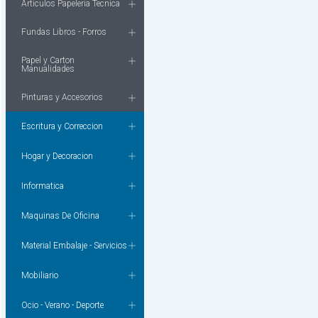
Articulos Papeleria Tecnica
Fundas Libros - Forros
Papel y Carton
Manualidades
Pinturas y Accesorios
Escritura y Correccion
Hogar y Decoracion
Informatica
Maquinas De Oficina
Material Embalaje - Servicios
Mobiliario
Ocio - Verano - Deporte