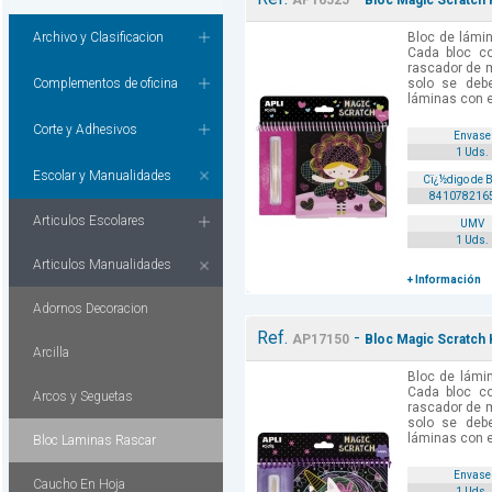
AP16525
Bloc Magic Scratch 
Archivo y Clasificacion
Bloc de lámi
Cada bloc co
rascador de m
Complementos de oficina
solo se debe
láminas con el
Corte y Adhesivos
Envase
1 Uds.
Escolar y Manualidades
Cï¿½digo de 
841078216
Articulos Escolares
UMV
1 Uds.
Articulos Manualidades
+ Información
Adornos Decoracion
Ref.
-
AP17150
Bloc Magic Scratch 
Arcilla
Bloc de lámi
Cada bloc co
Arcos y Seguetas
rascador de m
solo se debe
láminas con el
Bloc Laminas Rascar
Envase
Caucho En Hoja
1 Uds.