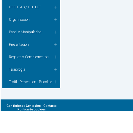
OFERTAS / OUTLET
Organizacion
Papel y Manipulados
Presentacion
Regalos y Complementos
Tecnologia
Textil - Prevencion - Bricolaje
|
Condiciones Generales
Contacto
Política de cookies