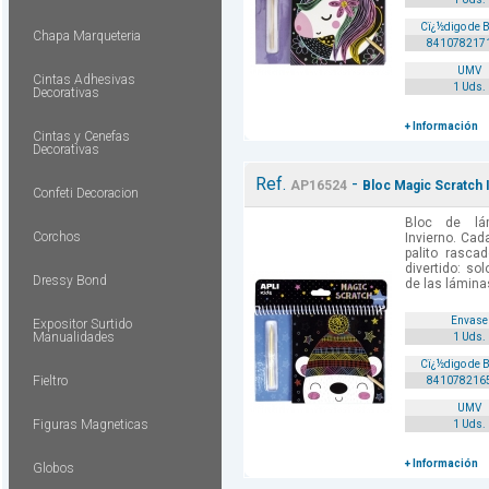
Cï¿½digo de 
Chapa Marqueteria
841078217
UMV
Cintas Adhesivas
1 Uds.
Decorativas
+ Información
Cintas y Cenefas
Decorativas
Ref.
-
AP16524
Bloc Magic Scratch 
Confeti Decoracion
Bloc de lá
Corchos
Invierno. Cad
palito rasca
divertido: so
Dressy Bond
de las láminas
Envase
Expositor Surtido
Manualidades
1 Uds.
Cï¿½digo de 
Fieltro
841078216
UMV
Figuras Magneticas
1 Uds.
+ Información
Globos