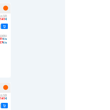
sin IVA
,141
€
ciales
31
€/u
27
€/u
sin IVA
,141
€