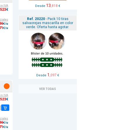
13
,818
Desde
€
sin IVA
,523
€
Ref. 20220
- Pack 10 tiras
ciales
salvaorejas mascarilla en color
86
€/u
verde. Oferta hasta agotar.
71
€/u
1
,097
Desde
€
VER TODAS
sin IVA
,523
€
ciales
86
€/u
71
€/u