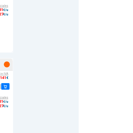
ciales
31
€/u
27
€/u
sin IVA
,141
€
ciales
31
€/u
27
€/u