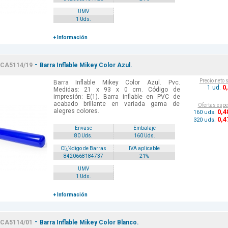
UMV
1 Uds.
+ Información
-
CA5114/19
Barra Inflable Mikey Color Azul.
Precio neto 
Barra Inflable Mikey Color Azul. Pvc.
0
1 ud.
Medidas: 21 x 93 x 0 cm. Código de
impresión: E(1). Barra inflable en PVC de
acabado brillante en variada gama de
Ofertas espe
alegres colores.
0
,4
160 uds.
0
,4
320 uds.
Envase
Embalaje
80 Uds.
160 Uds.
Cï¿½digo de Barras
IVA aplicable
8420668184737
21%
UMV
1 Uds.
+ Información
-
CA5114/01
Barra Inflable Mikey Color Blanco.