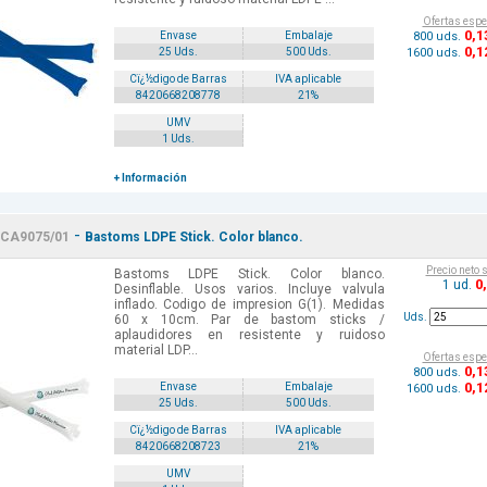
Ofertas espe
0
,1
800 uds.
Envase
Embalaje
0
,1
1600 uds.
25 Uds.
500 Uds.
Cï¿½digo de Barras
IVA aplicable
8420668208778
21%
UMV
1 Uds.
+ Información
-
CA9075/01
Bastoms LDPE Stick. Color blanco.
Precio neto 
Bastoms LDPE Stick. Color blanco.
0
1 ud.
Desinflable. Usos varios. Incluye valvula
inflado. Codigo de impresion G(1). Medidas
Uds.
60 x 10cm. Par de bastom sticks /
aplaudidores en resistente y ruidoso
material LDP...
Ofertas espe
0
,1
800 uds.
0
,1
Envase
Embalaje
1600 uds.
25 Uds.
500 Uds.
Cï¿½digo de Barras
IVA aplicable
8420668208723
21%
UMV