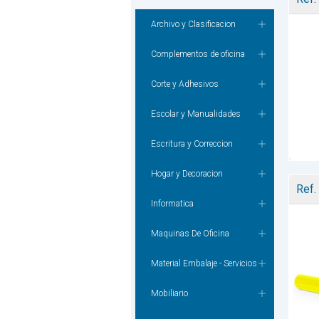
Archivo y Clasificacion
Complementos de oficina
Corte y Adhesivos
Escolar y Manualidades
Escritura y Correccion
Hogar y Decoracion
Ref.
Informatica
Maquinas De Oficina
Material Embalaje - Servicios
Mobiliario