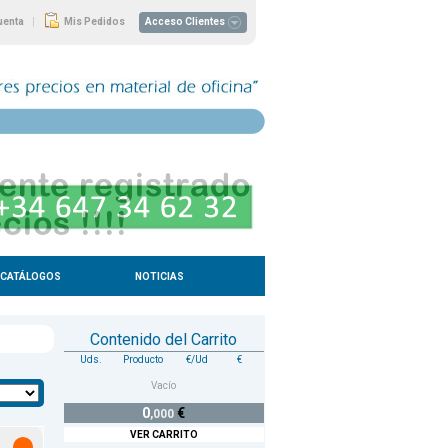
|
uenta
Mis Pedidos
Acceso Clientes
CATÁLOGOS
NOTICIAS
Contenido del Carrito
Uds.
Producto
€/Ud
€
Vacío
0
€
,000
VER CARRITO