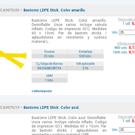
-
CA9075/05
Bastoms LDPE Stick. Color amarillo.
Precio neto 
Bastoms LDPE Stick. Color amarillo.
0
1 ud.
Desinflable. Usos varios. Incluye valvula
inflado. Codigo de impresion G(1). Medidas
Uds.
60 x 10cm. Par de bastom sticks /
aplaudidores en resistente y ruidoso
material L...
Ofertas espe
0
,1
800 uds.
0
,1
Envase
Embalaje
1600 uds.
25 Uds.
500 Uds.
Cï¿½digo de Barras
IVA aplicable
8420668208754
21%
UMV
1 Uds.
+ Información
-
CA9075/19
Bastoms LDPE Stick. Color azul.
Precio neto 
Bastoms LDPE Stick. Color azul. Desinflable.
0
1 ud.
Usos varios. Incluye valvula inflado. Codigo
de impresion G(1). Medidas 60 x 10cm. Par
Uds.
de bastom sticks / aplaudidores en
resistente y ruidoso material LDPE ...