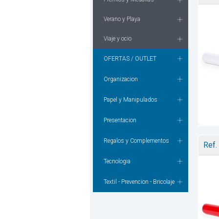
Verano y Playa
Viaje y ocio
OFERTAS / OUTLET
Organizacion
Papel y Manipulados
Presentacion
Regalos y Complementos
Ref.
Tecnologia
Textil - Prevencion - Bricolaje