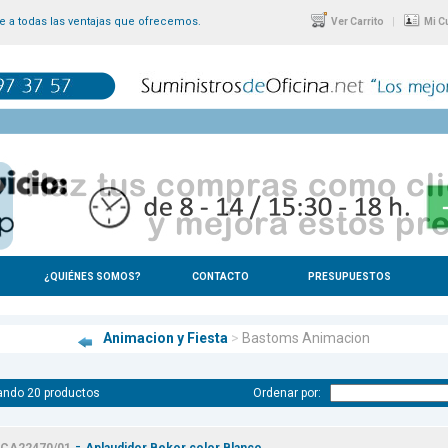
 a todas las ventajas que ofrecemos.
|
Ver Carrito
Mi C
¿QUIÉNES SOMOS?
CONTACTO
PRESUPUESTOS
Animacion y Fiesta
>
Bastoms Animacion
ando 20 productos
Ordenar por:
-