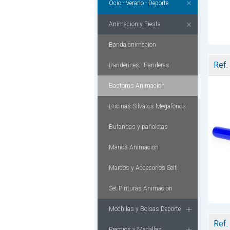
Ocio - Verano - Deporte
Animacion y Fiesta
Banda animacion
Ref.
Banderines - Banderas
Bastoms Animacion
Bocinas Silvatos Megafonos
Bufandas y pañoletas
Manos Animacion
Marcos y Accesorios Selfi
Set Pinturas Animacion
Mochilas y Bolsas Deporte
Ref.
Premios y Medallas