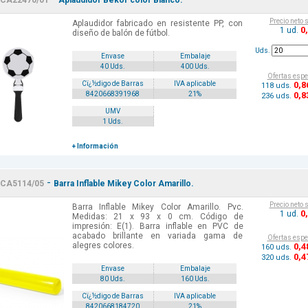
CA22470/01
Aplaudidor Bekor color Blanco.
Precio neto 
Aplaudidor fabricado en resistente PP, con
0
1 ud.
diseño de balón de fútbol.
Uds.
Envase
Embalaje
40 Uds.
400 Uds.
Ofertas espe
0
,8
Cï¿½digo de Barras
IVA aplicable
118 uds.
0
,8
8420668391968
21%
236 uds.
UMV
1 Uds.
+ Información
-
CA5114/05
Barra Inflable Mikey Color Amarillo.
Precio neto 
Barra Inflable Mikey Color Amarillo. Pvc.
0
1 ud.
Medidas: 21 x 93 x 0 cm. Código de
impresión: E(1). Barra inflable en PVC de
acabado brillante en variada gama de
Ofertas espe
alegres colores.
0
,4
160 uds.
0
,4
320 uds.
Envase
Embalaje
80 Uds.
160 Uds.
Cï¿½digo de Barras
IVA aplicable
8420668184720
21%