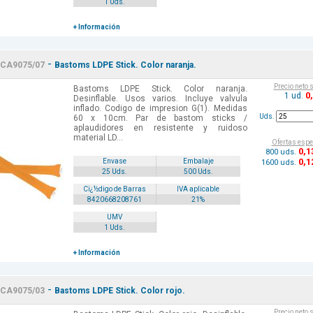
1 Uds.
+ Información
-
CA9075/07
Bastoms LDPE Stick. Color naranja.
Precio neto 
Bastoms LDPE Stick. Color naranja.
0
1 ud.
Desinflable. Usos varios. Incluye valvula
inflado. Codigo de impresion G(1). Medidas
Uds.
60 x 10cm. Par de bastom sticks /
aplaudidores en resistente y ruidoso
material LD...
Ofertas espe
0
,1
800 uds.
0
,1
Envase
Embalaje
1600 uds.
25 Uds.
500 Uds.
Cï¿½digo de Barras
IVA aplicable
8420668208761
21%
UMV
1 Uds.
+ Información
-
CA9075/03
Bastoms LDPE Stick. Color rojo.
Precio neto 