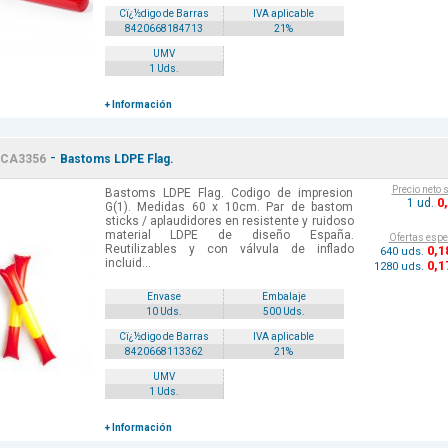
Cï¿½digo de Barras
IVA aplicable
8420668184713
21%
UMV
1 Uds.
+ Información
-
CA3356
Bastoms LDPE Flag.
Precio neto 
Bastoms LDPE Flag. Codigo de impresion
0
1 ud.
G(1). Medidas 60 x 10cm. Par de bastom
sticks / aplaudidores en resistente y ruidoso
material LDPE de diseño España.
Ofertas espe
Reutilizables y con válvula de inflado
0
,1
640 uds.
incluid...
0
,1
1280 uds.
Envase
Embalaje
10 Uds.
500 Uds.
Cï¿½digo de Barras
IVA aplicable
8420668113362
21%
UMV
1 Uds.
+ Información