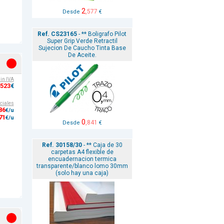
2
,577
Desde
€
Ref. CS23165
- ** Boligrafo Pilot
Super Grip Verde Retractil
Sujecion De Caucho Tinta Base
De Aceite.
sin IVA
,523
€
ciales
86
€/u
71
€/u
0
,841
Desde
€
Ref. 30158/30
- ** Caja de 30
carpetas A4 flexible de
encuadernacion termica
transparente/blanco lomo 30mm
(solo hay una caja)