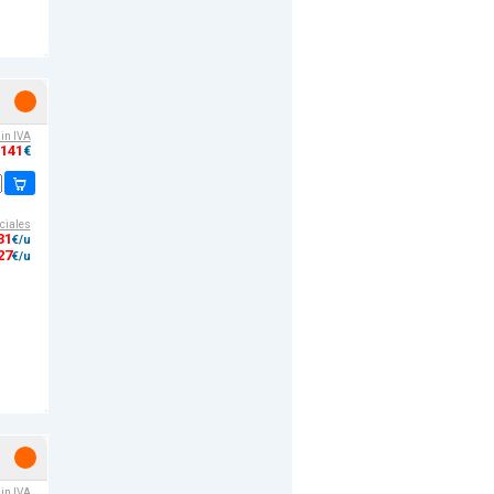
sin IVA
,141
€
ciales
31
€/u
27
€/u
sin IVA