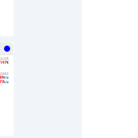
sin IVA
,197
€
ciales
83
€/u
77
€/u