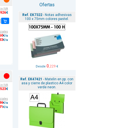
Ofertas
sin IVA
,926
€
Ref. EK7322
- Notas adhesivas
100 x 75mm colores pastel.
ciales
60
€/u
33
€/u
0
,229
Desde
€
Ref. EK47421
- Matelin en pp. con
asa y cierre de plastico A4 color
sin IVA
verde neon.
,523
€
ciales
86
€/u
71
€/u