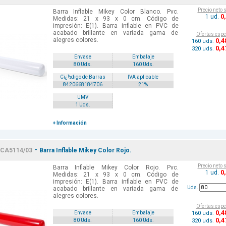
Precio neto 
Barra Inflable Mikey Color Blanco. Pvc.
0
1 ud.
Medidas: 21 x 93 x 0 cm. Código de
impresión: E(1). Barra inflable en PVC de
acabado brillante en variada gama de
Ofertas espe
alegres colores.
0
,4
160 uds.
0
,4
320 uds.
Envase
Embalaje
80 Uds.
160 Uds.
Cï¿½digo de Barras
IVA aplicable
8420668184706
21%
UMV
1 Uds.
+ Información
-
CA5114/03
Barra Inflable Mikey Color Rojo.
Precio neto 
Barra Inflable Mikey Color Rojo. Pvc.
0
1 ud.
Medidas: 21 x 93 x 0 cm. Código de
impresión: E(1). Barra inflable en PVC de
Uds.
acabado brillante en variada gama de
alegres colores.
Ofertas espe
0
,4
160 uds.
Envase
Embalaje
0
,4
320 uds.
80 Uds.
160 Uds.