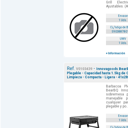
Grill Elec
Ajustables. (
Envase
1 Uds.
Cï¿½digo de 
590388780
UMV
1 Uds.
+ Información
Ref.
-
V0103439
Innovagoods BearBQ
Plegable - Capacidad hasta 1.5kg de C
Limpieza - Compacta - Ligera - 41x2
Barbacoa Pl
BearBQ Inn
sobremesa p
manejable 
cualquier p
plegable y po..
Envase
1 Uds.
Cï¿½digo de 