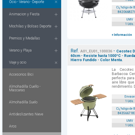
Ocio - Verano - Deporte
Cï¿½digo de 
842066827
Animacion y Fiesta
UMV
1 Uds.
Mochilas y Bolsas Deporte
+ Información
Premios y Medallas
Ref.
-
Verano y Playa
A01_EU01_100036
Cecotec D
60cm - Resiste hasta 1000ºC - Ruedas
Hierro Fundido - Color Menta.
Viaje y ocio
La Cecotec
Barbacoa Ce
Accesorios Bici
perfecta par
aire libre que
Almohadilla Cuello -
rendimiento. D
Mascaras
Envase
1 Uds.
Almohadilla Suelo
Cï¿½digo de 
843566718
Antideslizantes Nieve
UMV
1 Uds.
Aros