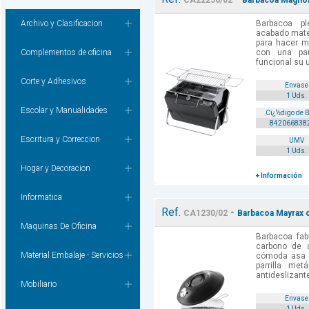
CA22256/02
Barbacoa Magnol
Archivo y Clasificacion
Barbacoa pl
acabado mate.
para hacer má
Complementos de oficina
con una par
funcional su u
Corte y Adhesivos
Envase
1 Uds.
Escolar y Manualidades
Cï¿½digo de 
842066838
Escritura y Correccion
UMV
1 Uds.
Hogar y Decoracion
+ Información
Informatica
Ref.
-
CA1230/02
Barbacoa Mayrax 
Maquinas De Oficina
Barbacoa fab
carbono de 
Material Embalaje - Servicios
cómoda asa y 
parrilla met
antideslizante
Mobiliario
Envase
1 Uds.