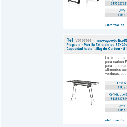
843552782
UMV
1 Uds.
+ Información
Ref.
-
V0103691
Innovagoods ExelQ 
Plegable - Parrilla Extraible de 57X2
Capacidad hasta 1.5kg de Carbon - 8
La barbacoa 
para carbón 
para cocinar
alimentos con
verduras, pesc
Envase
1 Uds.
Cï¿½digo de 
843552782
UMV
1 Uds.
+ Información