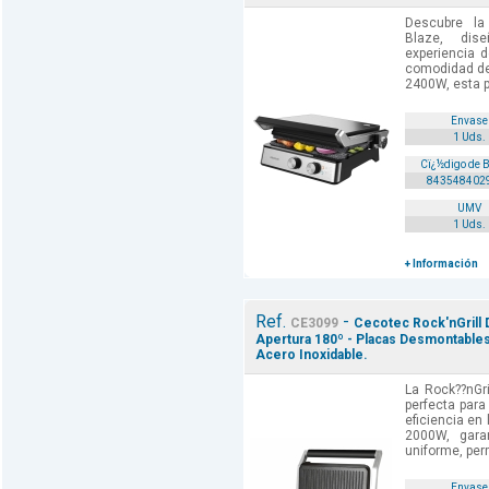
Descubre la p
Blaze, dis
experiencia 
comodidad de 
2400W, esta pa
Envase
1 Uds.
Cï¿½digo de 
843548402
UMV
1 Uds.
+ Información
Ref.
-
CE3099
Cecotec Rock'nGrill D
Apertura 180º - Placas Desmontables 
Acero Inoxidable.
La Rock??nGril
perfecta para
eficiencia en
2000W, gara
uniforme, perm
Envase