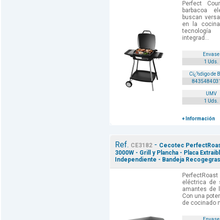
Perfect Co
barbacoa el
buscan versa
en la cocin
tecnología 
integrad...
Envase
1 Uds.
Cï¿½digo de 
843548403
UMV
1 Uds.
+ Información
Ref.
-
CE3182
Cecotec PerfectRoas
3000W - Grill y Plancha - Placa Extra
Independiente - Bandeja Recogegrasa
PerfectRoas
eléctrica de 
amantes de l
Con una poten
de cocinado mi
Envase