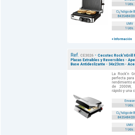
1 Uds.
Cï¿½digo de 
843548403
UMV
1 Uds.
+ Información
Ref.
-
CE3026
Cecotec Rock'nGrill P
Placas Extraibles y Reversibles - Ape
Base Antideslizante - 34x23cm - Ace
La Rock'n Gri
perfecta para
rendimiento e
de 2000W, g
rápido y una c
Envase
1 Uds.
Cï¿½digo de 
843548403
UMV
1 Uds.