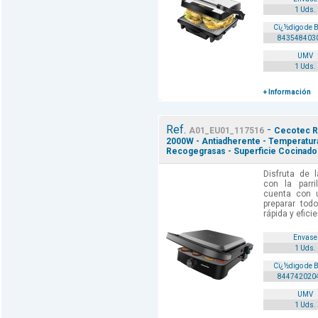
1 Uds.
Cï¿½digo de 
843548403
UMV
1 Uds.
+ Información
Ref.
-
A01_EU01_117516
Cecotec Roc
2000W - Antiadherente - Temperatura
Recogegrasas - Superficie Cocinado
Disfruta de l
con la parril
cuenta con 
preparar tod
rápida y efici
Envase
1 Uds.
Cï¿½digo de 
844742020
UMV
1 Uds.