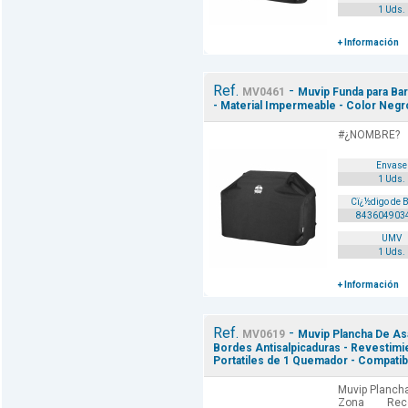
1 Uds.
+ Información
Ref.
-
MV0461
Muvip Funda para Bar
- Material Impermeable - Color Negr
#¿NOMBRE?
Envase
1 Uds.
Cï¿½digo de 
843604903
UMV
1 Uds.
+ Información
Ref.
-
MV0619
Muvip Plancha De Asa
Bordes Antisalpicaduras - Revestimie
Portatiles de 1 Quemador - Compati
Muvip Plancha
Zona Rec