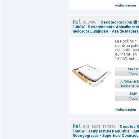
+ Información
Ref.
-
CE3496
Cecotec Rock'nGrill 1
1300W - Revestimiento Antiadherente 
Indicador Luminoso - Asa de Madera 
La Rock'nGril
combina poten
elegante par
culinaria e
1300W, esta pa
Envase
1 Uds.
Cï¿½digo de 
843548403
UMV
1 Uds.
+ Información
Ref.
-
A01_EU01_117515
Cecotec Roc
1500W - Temperatura Regulable - Ant
Recogegrasas - Superficie Cocinad