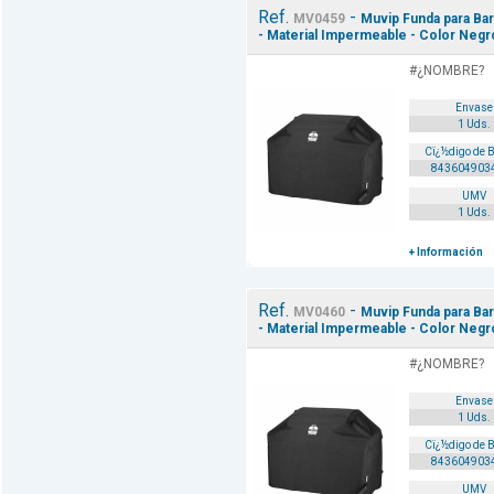
Ref.
-
MV0459
Muvip Funda para Bar
- Material Impermeable - Color Negr
#¿NOMBRE?
Envase
1 Uds.
Cï¿½digo de 
843604903
UMV
1 Uds.
+ Información
Ref.
-
MV0460
Muvip Funda para Bar
- Material Impermeable - Color Negr
#¿NOMBRE?
Envase
1 Uds.
Cï¿½digo de 
843604903
UMV