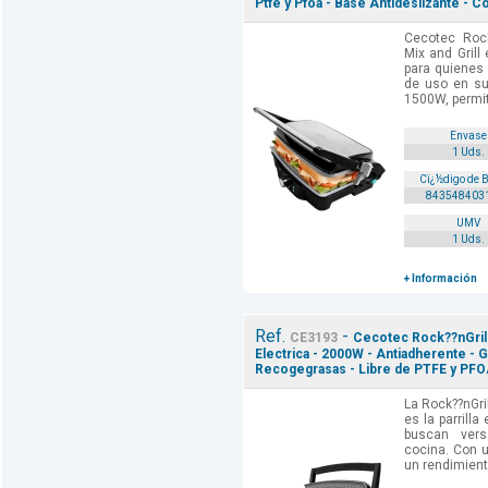
Ptfe y Pfoa - Base Antideslizante - C
Cecotec Rock
Mix and Grill 
para quienes 
de uso en su
1500W, permite
Envase
1 Uds.
Cï¿½digo de 
843548403
UMV
1 Uds.
+ Información
Ref.
-
CE3193
Cecotec Rock??nGrill 
Electrica - 2000W - Antiadherente - Gr
Recogegrasas - Libre de PTFE y PFO
La Rock??nGri
es la parrilla
buscan vers
cocina. Con 
un rendimiento