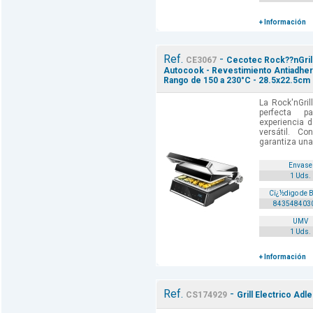
+ Información
Ref.
-
CE3067
Cecotec Rock??nGrill 
Autocook - Revestimiento Antiadhere
Rango de 150 a 230°C - 28.5x22.5cm 
La Rock'nGrill
perfecta 
experiencia d
versátil. C
garantiza una
Envase
1 Uds.
Cï¿½digo de 
843548403
UMV
1 Uds.
+ Información
Ref.
-
CS174929
Grill Electrico Adl