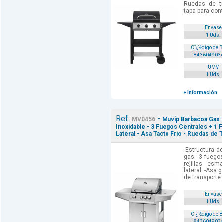
Ruedas de tr
tapa para cont
Envase
1 Uds.
Cï¿½digo de 
843604903
UMV
1 Uds.
+ Información
Ref.
-
MV0456
Muvip Barbacoa Gas 
Inoxidable - 3 Fuegos Centrales + 1 F
Lateral - Asa Tacto Frio - Ruedas de 
-Estructura d
gas. -3 fuegos
rejillas esm
lateral. -Asa 
de transporte 
Envase
1 Uds.
Cï¿½digo de 
843604903