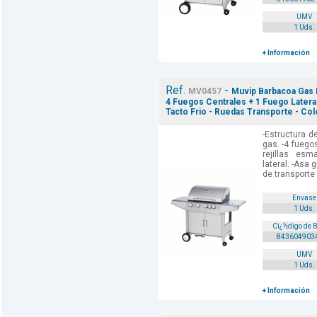
UMV
1 Uds.
+ Información
Ref.
-
MV0457
Muvip Barbacoa Gas I
4 Fuegos Centrales + 1 Fuego Lateral 
Tacto Frio - Ruedas Transporte - Col
-Estructura d
gas. -4 fuegos
rejillas esm
lateral. -Asa 
de transporte 
Envase
1 Uds.
Cï¿½digo de 
843604903
UMV
1 Uds.
+ Información