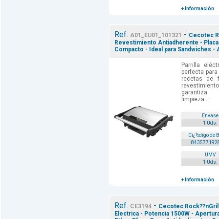
+ Información
Ref.
-
A01_EU01_101321
Cecotec Roc
Revestimiento Antiadherente - Placa 
Compacto - Ideal para Sandwiches - 
Parrilla elé
perfecta para
recetas de f
revestimie
garantiza
limpieza...
Envase
1 Uds.
Cï¿½digo de 
843577192
UMV
1 Uds.
+ Información
Ref.
-
CE3194
Cecotec Rock??nGrill 
Electrica - Potencia 1500W - Apertur