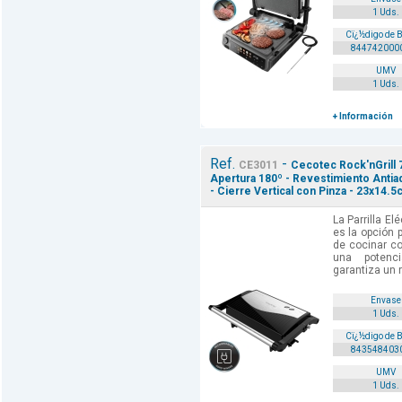
1 Uds.
Cï¿½digo de 
844742000
UMV
1 Uds.
+ Información
Ref.
-
CE3011
Cecotec Rock'nGrill 75
Apertura 180º - Revestimiento Antiad
- Cierre Vertical con Pinza - 23x14.
La Parrilla El
es la opción 
de cocinar co
una potenc
garantiza un r
Envase
1 Uds.
Cï¿½digo de 
843548403
UMV
1 Uds.