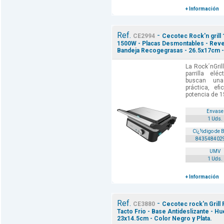
+ Información
Ref.
-
CE2994
Cecotec Rock'n grill 
1500W - Placas Desmontables - Reves
Bandeja Recogegrasas - 26.5x17cm -
La Rock´nGril
parrilla elé
buscan una
práctica, ef
potencia de 1
Envase
1 Uds.
Cï¿½digo de 
843548402
UMV
1 Uds.
+ Información
Ref.
-
CE3880
Cecotec rock'n Grill P
Tacto Frio - Base Antideslizante - 
23x14.5cm - Color Negro y Plata.