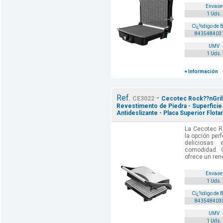
Envase
1 Uds.
Cï¿½digo de 
843548403
UMV
1 Uds.
+ Información
Ref.
-
CE3022
Cecotec Rock??nGrill P
Revestimento de Piedra - Superfici
Antideslizante - Placa Superior Flota
La Cecotec Roc
la opción per
deliciosas
comodidad. 
ofrece un rend
Envase
1 Uds.
Cï¿½digo de 
843548403
UMV
1 Uds.