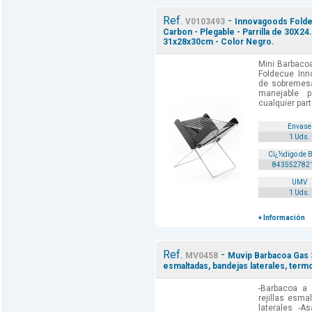
Ref.
-
V0103493
Innovagoods Foldec
Carbon - Plegable - Parrilla de 30X24
31x28x30cm - Color Negro.
Mini Barbacoa
Foldecue Inn
de sobremesa
manejable 
cualquier part
Envase
1 Uds.
Cï¿½digo de 
843552782
UMV
1 Uds.
+ Información
Ref.
-
MV0458
Muvip Barbacoa Gas 
esmaltadas, bandejas laterales, term
-Barbacoa a 
rejillas esma
laterales -A