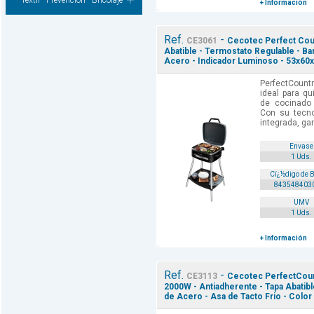
Textil - Prevencion - Bricolaje
+ Información
Ref.
-
CE3061
Cecotec Perfect Coun
Abatible - Termostato Regulable - B
Acero - Indicador Luminoso - 53x60
PerfectCountr
ideal para q
de cocinado 
Con su tecnol
integrada, gar
Envase
1 Uds.
Cï¿½digo de 
843548403
UMV
1 Uds.
+ Información
Ref.
-
CE3113
Cecotec PerfectCoun
2000W - Antiadherente - Tapa Abatibl
de Acero - Asa de Tacto Frio - Color