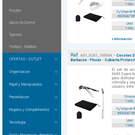
1 Uds.
Puzzles
Cï¿½digo de 
843566718
Sacos De Dormir
UMV
1 Uds.
Tapones
+ Información
Trolleys - Maletas
Ref.
-
A01_EU01_100044
Cecotec D
OFERTAS / OUTLET
Barbacoa - Pinzas - Cubierta Protecct
El set de ac
Organizacion
6600 S para b
para disfruta
cómoda y seg
Papel y Manipulados
usuario, este 
Presentacion
Envase
1 Uds.
Cï¿½digo de 
Regalos y Complementos
843566718
UMV
Tecnologia
1 Uds.