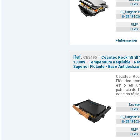
1 Uds.
Cï¿½digo de 
843548403
UMV
1 Uds.
+ Información
Ref.
-
CE3495
Cecotec Rock'nGrill 1
1300W - Temperatura Regulable - Rev
Superior Flotante - Base Antidesliza
Cecotec Rock
Eléctrica com
estilo en u
potencia de 1
cocción rápido
Envase
1 Uds.
Cï¿½digo de 
843548403
UMV
1 Uds.