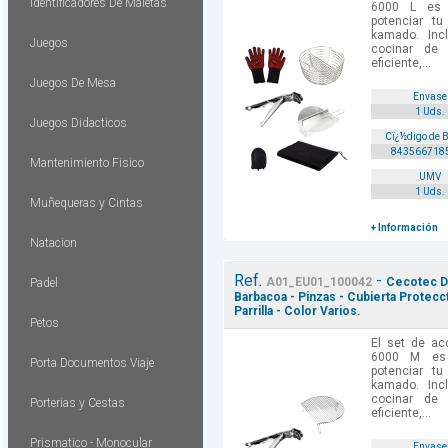
Identificadores De Maletas
6000 L es 
potenciar tu
kamado. Inc
Juegos
cocinar de
eficiente,...
Juegos De Mesa
Envase
1 Uds.
Juegos Didacticos
Cï¿½digo de 
843566718
Mantenimiento Fisico
UMV
1 Uds.
Muñequeras y Cintas
+ Información
Natacion
Ref.
-
A01_EU01_100042
Cecotec D
Padel
Barbacoa - Pinzas - Cubierta Protecc
Parrilla - Color Varios.
Petos
El set de ac
6000 M es 
Porta Documentos Viaje
potenciar tu
kamado. Inc
cocinar de
Porterias y Cestas
eficiente,...
Prismatico - Monocular
Envase