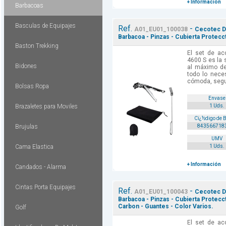
+ Información
Barbacoas
Basculas de Equipajes
Ref.
-
A01_EU01_100038
Cecotec D
Barbacoa - Pinzas - Cubierta Protecct
Baston Trekking
El set de ac
4600 S es la s
Bidones
al máximo de
todo lo nece
cómoda, segur
Bolsas Ropa
Envase
Brazaletes para Moviles
1 Uds.
Cï¿½digo de 
Brujulas
843566718
UMV
Cama Elastica
1 Uds.
+ Información
Candados - Alarma
Cintas Porta Equipajes
Ref.
-
A01_EU01_100043
Cecotec D
Barbacoa - Pinzas - Cubierta Protecc
Carbon - Guantes - Color Varios.
Golf
El set de ac