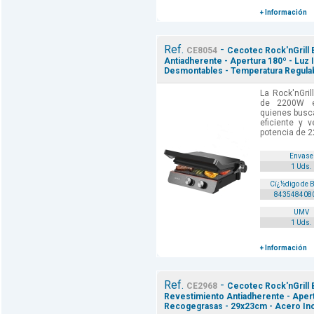
+ Información
Ref.
-
CE8054
Cecotec Rock'nGrill B
Antiadherente - Apertura 180º - Luz 
Desmontables - Temperatura Regulab
La Rock'nGril
de 2200W e
quienes busc
eficiente y 
potencia de 22
Envase
1 Uds.
Cï¿½digo de 
843548408
UMV
1 Uds.
+ Información
Ref.
-
CE2968
Cecotec Rock'nGrill B
Revestimiento Antiadherente - Apert
Recogegrasas - 29x23cm - Acero Ino