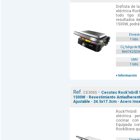
Disfruta de la
eléctrica Rock
todo tipo d
resultados de
1500W, podrás
Envase
1 Uds.
Cï¿½digo de 
844742020
UMV
1 Uds.
+ Información
Ref.
-
CE3065
Cecotec Rock'nGrill 1
1500W - Revestimiento Antiadherent
Ajustable - 24.5x17.3cm - Acero Inox
Rock??nGril
eléctrica p
cocinar con 
Equipada con
RockStone que
Envase