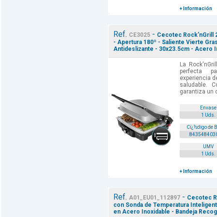
+ Información
Ref.
-
CE3025
Cecotec Rock'nGrill 2
- Apertura 180º - Saliente Vierte Gra
Antideslizante - 30x23.5cm - Acero I
La Rock'nGril
perfecta 
experiencia de
saludable. 
garantiza un c
Envase
1 Uds.
Cï¿½digo de 
843548403
UMV
1 Uds.
+ Información
Ref.
-
A01_EU01_112897
Cecotec Ro
con Sonda de Temperatura Inteligen
en Acero Inoxidable - Bandeja Reco