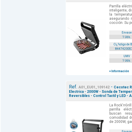
Parrilla eléc
inteligente, d
la temperatu
asegurando r
cocción. Su p
Envase
1 Uds.
Cï¿½digo de 
844742005
UMV
1 Uds.
+ Información
Ref.
-
A01_EU01_109142
Cecotec Ro
Electrica - 2000W - Sonda de Temperat
Reversibles - Control Tactil y LED - 
La Rock'nGril
parrilla eléc
buscan resu
comodidad de
de 2000W, gar
Envase