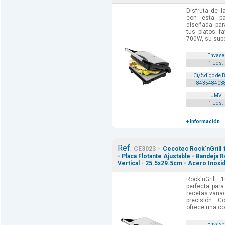
Disfruta de l
con esta par
diseñada para
tus platos f
700W, su super
Envase
1 Uds.
Cï¿½digo de 
843548403
UMV
1 Uds.
+ Información
Ref.
-
CE3023
Cecotec Rock'nGrill 1
- Placa Flotante Ajustable - Bandeja
Vertical - 25.5x29.5cm - Acero Inoxid
Rock'nGrill 
perfecta para
recetas variad
precisión. 
ofrece una coc
Envase