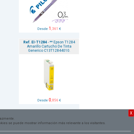
1
,361
Desde
€
Ref. EI-T1284
- ** Epson T1284
Amarillo Cartucho De Tinta
Generico C13T12844010.
0
,856
Desde
€
X
VER TODAS
cazmente.
cookies se puede mostrar información más relevante a los visitantes.