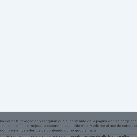
una correcta navegación y aseguran que el contenido de la página web se carga efi
dísticas con el fin de mejorar la experiencia del sitio web. Mediante el uso de estas 
 por complementos externos de contenido como google maps.
 (de las disponibles en la misma), así como información detallada sobre ellas: