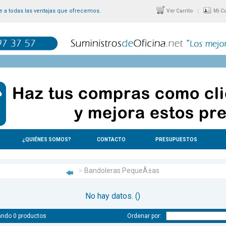
 a todas las ventajas que ofrecemos.
|
Ver Carrito
Mi C
¿QUIÉNES SOMOS?
CONTACTO
PRESUPUESTOS
>
Bandoleras PequeÃ±as
No hay datos. ()
ndo 0 productos
Ordenar por: