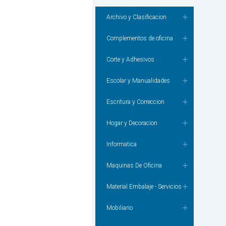
Archivo y Clasificacion
Complementos de oficina
Corte y Adhesivos
Escolar y Manualidades
Escritura y Correccion
Hogar y Decoracion
Informatica
Maquinas De Oficina
Material Embalaje - Servicios
Mobiliario