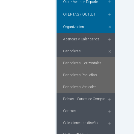
Ocio - Verano - Deporte
OFERTAS / OUTLET
Organizacion
Agendas y Calendarios
Bandoleras
Bandoleras Horizontales
Bandoleras Pequeñas
Bandoleras Verticales
Bolsas - Carros de Compra
Carteras
Colecciones de diseño