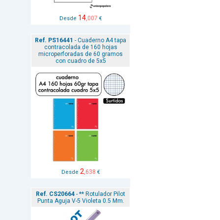
14
,007
Desde
€
Ref. PS16441
- Cuaderno A4 tapa
contracolada de 160 hojas
microperforadas de 60 gramos
con cuadro de 5x5
2
,638
Desde
€
Ref. CS20664
- ** Rotulador Pilot
Punta Aguja V-5 Violeta 0.5 Mm.