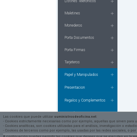
Listines Telefonicos
Maletines
Monederos
Porta Documentos
Porta Firmas
Tarjeteros
Papel y Manipulados
Presentacion
Regalos y Complementos
Tecnologia
Las cookies que puede utilizar
suministrosdeoficina.net
:
- Cookies estrictamente necesarias como por ejemplo, aquellas que sirven para 
- Cookies analíticas, son cookies utilizadas para el análisis, investigación o esta
Textil - Prevencion - Bricolaje
- Cookies de terceros como por ejemplo, las usadas por las redes sociales, o
A continuación puedes permitir las cookies que desees que se ejecuten en la web