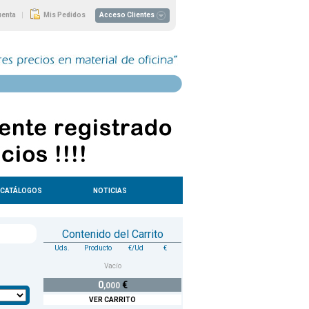
|
uenta
Mis Pedidos
Acceso Clientes
CATÁLOGOS
NOTICIAS
Contenido del Carrito
Uds.
Producto
€/Ud
€
Vacío
0
€
,000
VER CARRITO