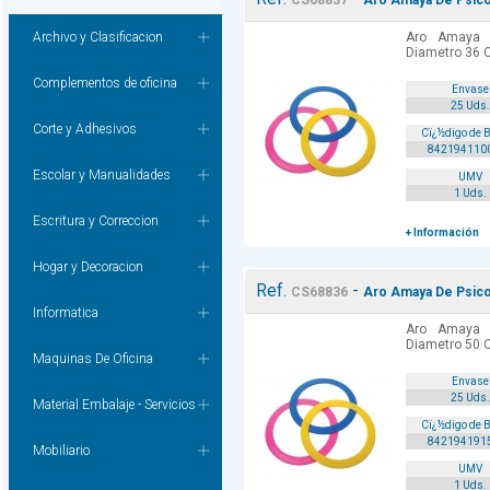
CS68837
Aro Amaya De Psico
Archivo y Clasificacion
Aro Amaya 
Diametro 36 C
Complementos de oficina
Envase
25 Uds.
Corte y Adhesivos
Cï¿½digo de 
842194110
Escolar y Manualidades
UMV
1 Uds.
Escritura y Correccion
+ Información
Hogar y Decoracion
Ref.
-
CS68836
Aro Amaya De Psico
Informatica
Aro Amaya 
Diametro 50 C
Maquinas De Oficina
Envase
25 Uds.
Material Embalaje - Servicios
Cï¿½digo de 
842194191
Mobiliario
UMV
1 Uds.