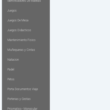
Identificadores De Maletas
Juegos
Juegos De Mesa
Juegos Didacticos
Mantenimiento Fisico
Muñequeras y Cintas
Natacion
Padel
Petos
Porta Documentos Viaje
Porterias y Cestas
Prismatico - Monocular