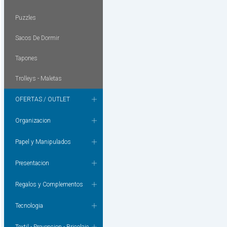
Puzzles
Sacos De Dormir
Tapones
Trolleys - Maletas
OFERTAS / OUTLET
Organizacion
Papel y Manipulados
Presentacion
Regalos y Complementos
Tecnologia