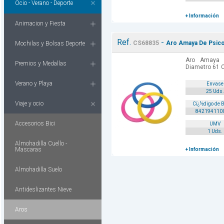
Ocio - Verano - Deporte
+ Información
Animacion y Fiesta
Ref.
-
CS68835
Aro Amaya De Psico
Mochilas y Bolsas Deporte
Aro Amaya 
Premios y Medallas
Diametro 61 C
Verano y Playa
Envase
25 Uds.
Viaje y ocio
Cï¿½digo de 
842194110
Accesorios Bici
UMV
1 Uds.
Almohadilla Cuello -
Mascaras
+ Información
Almohadilla Suelo
Antideslizantes Nieve
Aros