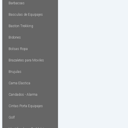
Barbacoas
Basculas de Equipajes
Baston Trekking
Bidones
Bolsas Ropa
Brazaletes para Moviles
Brujulas
Cama Elastica
Candados - Alarma
Cintas Porta Equipajes
Golf