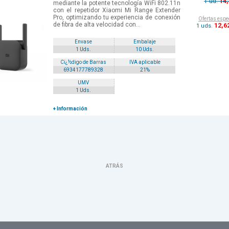
14
1 ud.
mediante la potente tecnología WiFi 802.11n
con el repetidor Xiaomi Mi Range Extender
Pro, optimizando tu experiencia de conexión
Ofertas espe
de fibra de alta velocidad con...
12
,6
1 uds.
Envase
Embalaje
1 Uds.
10 Uds.
Cï¿½digo de Barras
IVA aplicable
6934177789328
21%
UMV
1 Uds.
+ Información
ATRÁS