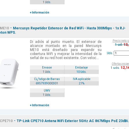
1 Uds.
+ Información
-
ME10
Mercusys Repetidor Extensor de Red WiFi - Hasta 300Mbps - 1x RJ-
oton WPS.
Precio neto 
Di adiós al punto muerto. El extensor de
13
1 ud.
alcance montado en la pared Mercusys
ME10 está diseñado para expandir su
Uds.
cobertura WiFi y mejorar la intensidad de la
señal de su red host existente. Con veloc...
Ofertas espe
12
,1
1 uds.
Envase
Embalaje
1 Uds.
10 Uds.
Cï¿½digo de Barras
IVA aplicable
6957939000301
21%
UMV
1 Uds.
+ Información
-
CPE710
TP-Link CPE710 Antena WiFi Exterior 5GHz AC 867Mbps PoE 23dBi.