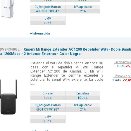
Cï¿½digo de Barras
IVA aplicable
4897098683347
21%
UMV
1 Uds.
+ Información
-
DVB4348GL
Xiaomi Mi Range Extender AC1200 Repetidor WiFi - Doble Band
ta 1200Mbps - 2 Antenas Externas - Color Negro.
Precio neto 
Extienda el WiFi de doble banda en toda su
25
1 ud.
casa con el repetidor Mi WiFi Range
Extender AC1200 de Xiaomi. El Mi WiFi
Range Extender te permite extender y
Ofertas espe
potenciar tu señal Wi-Fi existente. La doble
22
,4
1 uds.
b...
Envase
Embalaje
1 Uds.
10 Uds.
Cï¿½digo de Barras
IVA aplicable
6934177791987
21%
UMV
1 Uds.