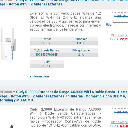
RE1200
Cudy RE1200 Extensor de Rango AC1200 WiFi 6 Doble Banda - Hasta
ps - Boton WPS - 2 Antenas Externas.
Precio neto 
Extensor WiFi con velocidades WiFi de 1,2
25
1 ud.
Gbps. El Wi-Fi de 2,4 GHz alcanza una
velocidad de 300 Mbps, perfecto para enviar
Uds.
correos electrónicos, navegar por Internet y
escuchar música. La banda Wi-Fi...
Ofertas espe
22
,2
1 uds.
Envase
Embalaje
1 Uds.
1 Uds.
Cï¿½digo de Barras
IVA aplicable
6971690790165
21%
UMV
1 Uds.
+ Información
-
RE3000
Cudy RE3000 Extensor de Rango AX3000 WiFi 6 Doble Banda - Hasta
bps - Boton WPS - 2 Antenas Externas + 1 Interna - Compatible con OFDMA,
forming y MU-MIMO.
Precio neto 
Cudy RE3000 Extensor de Rango AX3000
49
1 ud.
WiFi 6 Doble Banda Caracteristicas: -
Tecnología Wi-Fi 6 AX3000 extremadamente
rápida -Procesador Cortex-A53 de doble
Ofertas espe
núcleo de 1,3 GHz -Compatible con OFDMA,
43
,3
1 uds.