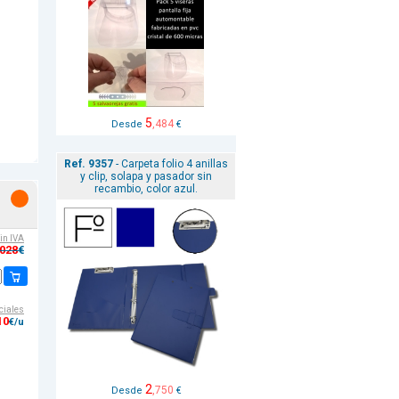
5
,484
Desde
€
Ref. 9357
- Carpeta folio 4 anillas
y clip, solapa y pasador sin
recambio, color azul.
sin IVA
,028
€
ciales
10
€/u
2
,750
Desde
€