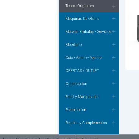
Toners Originales
Maquinas De Oficina
Material Embalaje - Servicios
Mobiliario
Ocio - Verano - Deporte
OFERTAS / OUTLET
Organizacion
Papel y Manipulados
Presentacion
Regalos y Complementos
Tecnologia