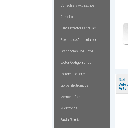
Consolas y Accesorios
Domotica
Film Protector Pantallas
Fuentes de Alimentacion
Grabadoras DVD - Voz
Lector Codigo Barras
Lectores de Tarjetas
Ref.
Veloc
Libros electronicos
Anten
Memoria Ram
Microfonos
Pasta Termica