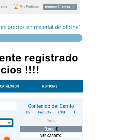
|
uenta
Mis Pedidos
Acceso Clientes
CATÁLOGOS
NOTICIAS
Contenido del Carrito
Uds.
Producto
€/Ud
€
Vacío
0
€
,000
VER CARRITO