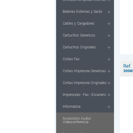
Baterias Externas y Saids
Cables y Cargadores
Cartuchos Genericos
Cartuchos Originales
Cintas Fax
Ref.
Cintas Impresora Genericas
300Mb
Cintas Impresora Originales
Impresoras - Fax - Escaners
Informatica
Accesorios Audio/
Videoconferencia