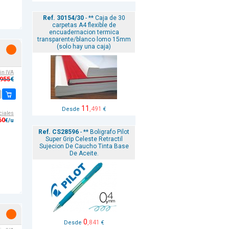
Ref. 30154/30
- ** Caja de 30
carpetas A4 flexible de
encuadernacion termica
transparente/blanco lomo 15mm
(solo hay una caja)
sin IVA
,955
€
11
,491
Desde
€
ciales
60
€/u
Ref. CS28596
- ** Boligrafo Pilot
Super Grip Celeste Retractil
Sujecion De Caucho Tinta Base
De Aceite.
0
,841
Desde
€