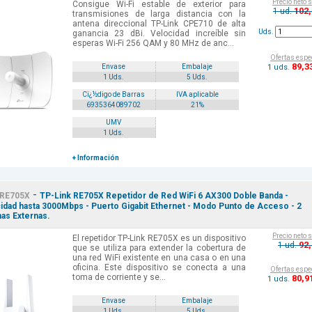
Precio neto 
Consigue Wi-Fi estable de exterior para
102
1 ud.
transmisiones de larga distancia con la
antena direccional TP-Link CPE710 de alta
Uds.
ganancia 23 dBi. Velocidad increíble sin
esperas Wi-Fi 256 QAM y 80 MHz de anc...
Ofertas espe
89
,3
1 uds.
Envase
Embalaje
1 Uds.
5 Uds.
Cï¿½digo de Barras
IVA aplicable
6935364089702
21%
UMV
1 Uds.
+ Información
-
RE705X
TP-Link RE705X Repetidor de Red WiFi 6 AX300 Doble Banda -
idad hasta 3000Mbps - Puerto Gigabit Ethernet - Modo Punto de Acceso - 2
as Externas.
Precio neto 
El repetidor TP-Link RE705X es un dispositivo
92
1 ud.
que se utiliza para extender la cobertura de
una red WiFi existente en una casa o en una
oficina. Este dispositivo se conecta a una
Ofertas espe
toma de corriente y se...
80
,9
1 uds.
Envase
Embalaje
1 Uds.
5 Uds.