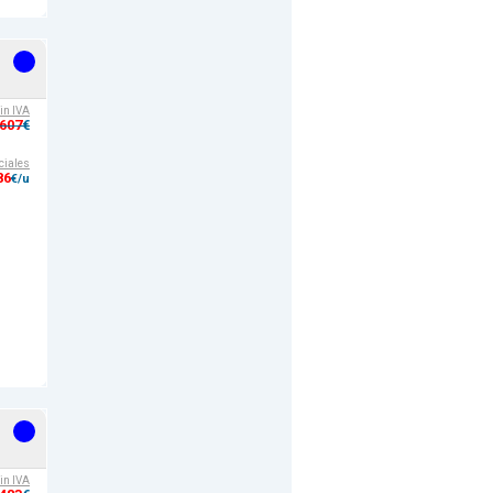
sin IVA
,607
€
ciales
86
€/u
sin IVA