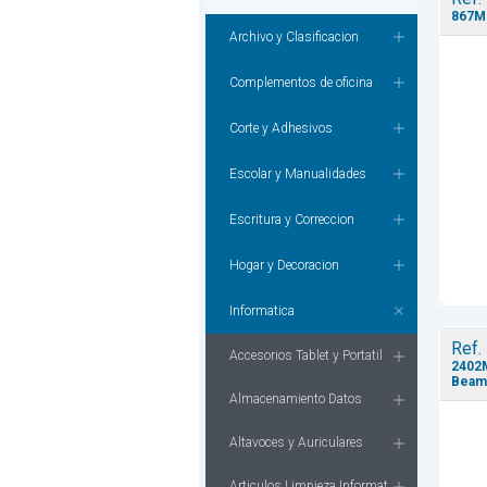
867Mb
Archivo y Clasificacion
Complementos de oficina
Corte y Adhesivos
Escolar y Manualidades
Escritura y Correccion
Hogar y Decoracion
Informatica
Ref.
Accesorios Tablet y Portatil
2402M
Beam
Almacenamiento Datos
Altavoces y Auriculares
Articulos Limpieza Informat.