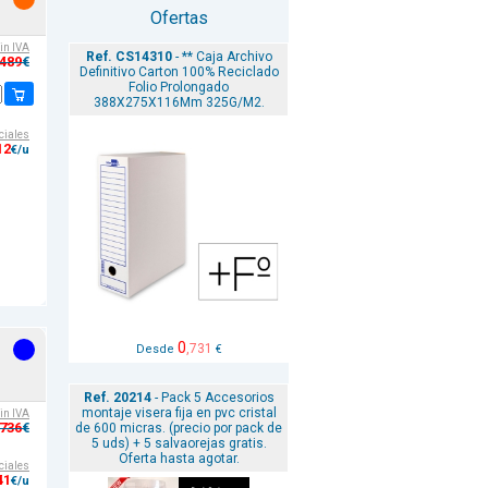
Ofertas
sin IVA
Ref. CS14310
- ** Caja Archivo
,489
€
Definitivo Carton 100% Reciclado
Folio Prolongado
388X275X116Mm 325G/M2.
ciales
12
€/u
0
,731
Desde
€
Ref. 20214
- Pack 5 Accesorios
montaje visera fija en pvc cristal
sin IVA
,736
de 600 micras. (precio por pack de
€
5 uds) + 5 salvaorejas gratis.
Oferta hasta agotar.
ciales
41
€/u