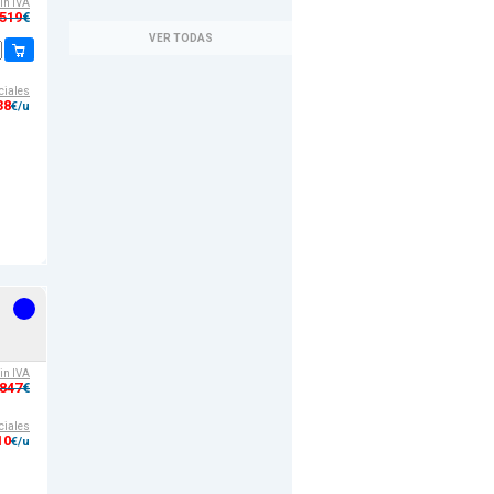
sin IVA
,519
€
VER TODAS
ciales
38
€/u
sin IVA
,847
€
ciales
10
€/u