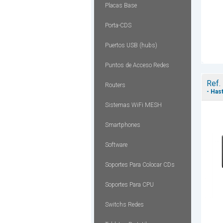
Placas Base
Porta-CDS
Puertos USB (hubs)
Puntos de Acceso Redes
Ref.
Routers
- Has
Sistemas WiFi MESH
Smartphones
Software
Soportes Para Colocar CDs
Soportes Para CPU
Switchs Redes