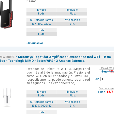
Beamf...
Envase
Embalaje
1 Uds.
1 Uds.
Cï¿½digo de Barras
IVA aplicable
6971690792909
21%
UMV
1 Uds.
+ Información
-
MW300RE
Mercusys Repetidor Amplificador Extensor de Red WiFi - Hasta
ps - Tecnologia MIMO - Boton WPS - 3 Antenas Externas.
Precio neto 
Extensor de Cobertura Wi-Fi 300Mbps Fácil
18
1 ud.
uso más allá de la imaginación. Presione el
botón WPS en su enrutador y el MW300RE,
Uds.
respectivamente, puede conectarse a la red
en segundos. Una vez conectado,...
Ofertas espe
15
,7
1 uds.
Envase
Embalaje
1 Uds.
1 Uds.
Cï¿½digo de Barras
IVA aplicable
6957939000462
21%
UMV