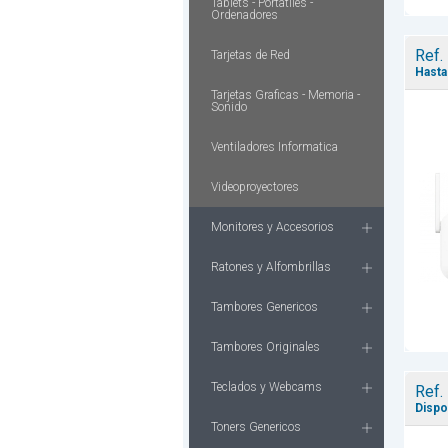
Tablets - Portatiles -
Ordenadores
Ref.
Tarjetas de Red
Hasta
Tarjetas Graficas - Memoria -
Sonido
Ventiladores Informatica
Videoproyectores
Monitores y Accesorios
Ratones y Alfombrillas
Tambores Genericos
Tambores Originales
Teclados y Webcams
Ref.
Dispo
Toners Genericos