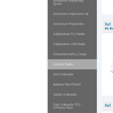
Accesorios Impresoras
Epson
Accesorios Impresoras Hp
Ref.
Accesorios Proyectores
45, B
Adaptadores PLC Redes
Adaptadores USB Redes
Almacenamiento y Carga
Antenas Redes
Atril Ordenador
Baterias Para Portatil
Cables Ordenador
Caja Ordenador CPU -
Ref.
Armarios Rack