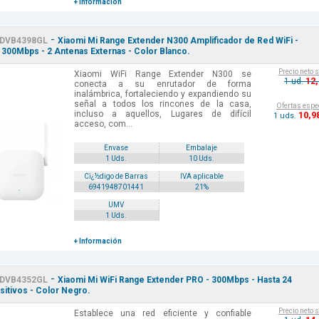
+ Información
-
DVB4398GL
Xiaomi Mi Range Extender N300 Amplificador de Red WiFi -
 300Mbps - 2 Antenas Externas - Color Blanco.
Precio neto 
Xiaomi WiFi Range Extender N300 se
12
1 ud.
conecta a su enrutador de forma
inalámbrica, fortaleciendo y expandiendo su
señal a todos los rincones de la casa,
Ofertas espe
incluso a aquellos, Lugares de difícil
10
,9
1 uds.
acceso, com...
Envase
Embalaje
1 Uds.
10 Uds.
Cï¿½digo de Barras
IVA aplicable
6941948701441
21%
UMV
1 Uds.
+ Información
-
DVB4352GL
Xiaomi Mi WiFi Range Extender PRO - 300Mbps - Hasta 24
sitivos - Color Negro.
Precio neto 
Establece una red eficiente y confiable