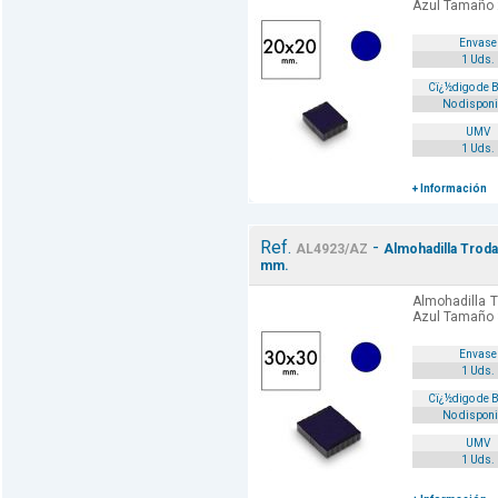
Azul Tamaño
Envase
1 Uds.
Cï¿½digo de 
No disponi
UMV
1 Uds.
+ Información
Ref.
-
AL4923/AZ
Almohadilla Troda
mm.
Almohadilla T
Azul Tamaño
Envase
1 Uds.
Cï¿½digo de 
No disponi
UMV
1 Uds.