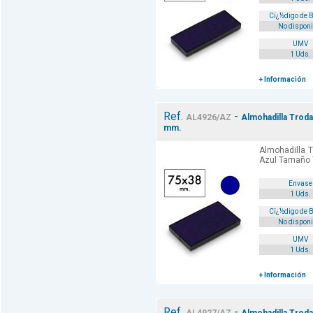
Cï¿½digo de 
No disponi
UMV
1 Uds.
+ Información
Ref.
-
AL4926/AZ
Almohadilla Troda
mm.
Almohadilla T
Azul Tamaño
Envase
1 Uds.
Cï¿½digo de 
No disponi
UMV
1 Uds.
+ Información
Ref.
-