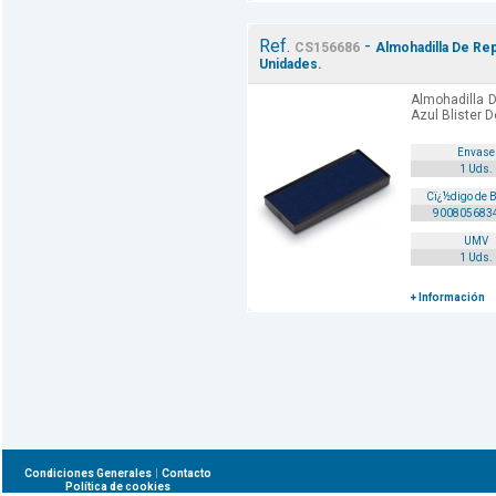
Ref.
-
CS156686
Almohadilla De Rep
Unidades.
Almohadilla D
Azul Blister D
Envase
1 Uds.
Cï¿½digo de 
900805683
UMV
1 Uds.
+ Información
|
Condiciones Generales
Contacto
Política de cookies