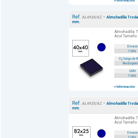
+ Información
Ref.
-
AL4924/AZ
Almohadilla Troda
mm.
Almohadilla T
Azul Tamaño
Envase
1 Uds.
Cï¿½digo de 
No disponi
UMV
1 Uds.
+ Información
Ref.
-
AL4925/AZ
Almohadilla Troda
mm.
Almohadilla T
Azul Tamaño
Envase
1 Uds.