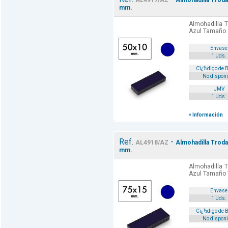
AL4917/AZ
Almohadilla Troda
mm.
Almohadilla T
Azul Tamaño
Envase
1 Uds.
Cï¿½digo de 
No disponi
UMV
1 Uds.
+ Información
Ref.
-
AL4918/AZ
Almohadilla Troda
mm.
Almohadilla T
Azul Tamaño
Envase
1 Uds.
Cï¿½digo de 
No disponi