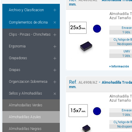
AL4850/AZ
Almohadilla Troda
mm.
Archivo y Clasificacion
Almohadilla T
Azul Tamaño
Complementos de oficina
Envase
1 Uds.
Clips - Pinzas - Chinchetas
Cï¿½digo de 
No disponi
Ergonomia
UMV
1 Uds.
Grapadoras
+ Información
Grapas
Ref.
-
Organizacion Sobremesa
AL4908/AZ
Almohadilla Troda
mm.
Sellos y Almohadillas
Almohadilla T
Azul Tamaño
Almahodaillas Verdes
Envase
1 Uds.
Almohadillas Azules
Cï¿½digo de 
No disponi
Almohadillas Negras