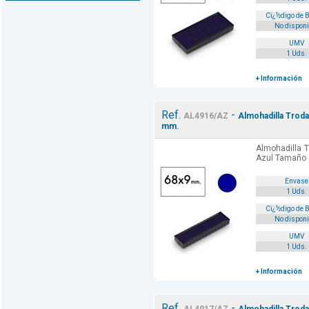
Cï¿½digo de 
No disponi
UMV
1 Uds.
+ Información
Ref.
-
AL4916/AZ
Almohadilla Troda
mm.
Almohadilla T
Azul Tamaño
Envase
1 Uds.
Cï¿½digo de 
No disponi
UMV
1 Uds.
+ Información
Ref.
-