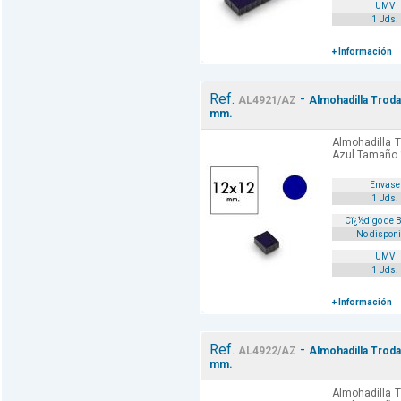
UMV
1 Uds.
+ Información
Ref.
-
AL4921/AZ
Almohadilla Troda
mm.
Almohadilla T
Azul Tamaño
Envase
1 Uds.
Cï¿½digo de 
No disponi
UMV
1 Uds.
+ Información
Ref.
-
AL4922/AZ
Almohadilla Troda
mm.
Almohadilla T