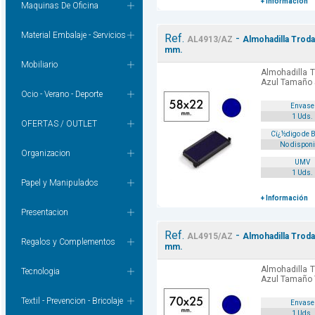
+ Información
Maquinas De Oficina
Material Embalaje - Servicios
Ref.
-
AL4913/AZ
Almohadilla Troda
mm.
Mobiliario
Almohadilla T
Azul Tamaño
Ocio - Verano - Deporte
Envase
1 Uds.
OFERTAS / OUTLET
Cï¿½digo de 
No disponi
Organizacion
UMV
1 Uds.
Papel y Manipulados
+ Información
Presentacion
Ref.
-
AL4915/AZ
Almohadilla Troda
Regalos y Complementos
mm.
Almohadilla T
Tecnologia
Azul Tamaño
Textil - Prevencion - Bricolaje
Envase
1 Uds.