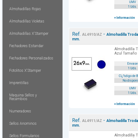
UMV
1 Uds.
Almohadillas Rojas
+ Información
Almohadillas Violetas
Ref.
-
Almohadillas X'Stamper
AL4910/AZ
Almohadilla Troda
mm.
Fechadores Estandar
Almohadilla T
Azul Tamaño
Fechadores Personalizados
Envase
1 Uds.
Fotolitos X'Stamper
Cï¿½digo de 
No disponi
Imprentillas
UMV
1 Uds.
Maquina Sellos y
Recambios
+ Información
Numeradores
Ref.
-
AL4911/AZ
Almohadilla Troda
Sellos Anominos
mm.
Almohadilla T
Sellos Formularios