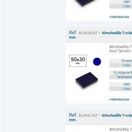
UMV
1 Uds.
+ Información
Ref.
-
AL4929/AZ
Almohadilla Troda
mm.
Almohadilla T
Azul Tamaño
Envase
1 Uds.
Cï¿½digo de 
No disponi
UMV
1 Uds.
+ Información
Ref.
-
AL4941/AZ
Almohadilla Troda
mm.
Almohadilla T