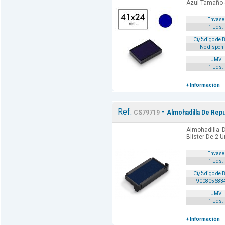
Azul Tamaño
Envase
1 Uds.
Cï¿½digo de 
No disponi
UMV
1 Uds.
+ Información
Ref.
-
CS79719
Almohadilla De Repu
Almohadilla 
Blister De 2 U
Envase
1 Uds.
Cï¿½digo de 
900805683
UMV
1 Uds.
+ Información