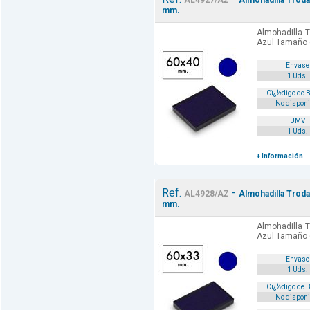
AL4927/AZ
Almohadilla Troda
mm.
Almohadilla T
Azul Tamaño
Envase
1 Uds.
Cï¿½digo de 
No disponi
UMV
1 Uds.
+ Información
Ref.
-
AL4928/AZ
Almohadilla Troda
mm.
Almohadilla T
Azul Tamaño
Envase
1 Uds.
Cï¿½digo de 
No disponi