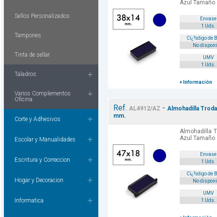
Azul Tamaño
Sellos Personalizados
Envase
1 Uds.
Tampones
Cï¿½digo de 
No disponi
Tinta de sellar
UMV
1 Uds.
Taladros
+ Información
Varios Complementos
Oficina
Ref.
-
AL4912/AZ
Almohadilla Troda
mm.
Corte y Adhesivos
Almohadilla T
Azul Tamaño
Escolar y Manualidades
Envase
Escritura y Correccion
1 Uds.
Cï¿½digo de 
Hogar y Decoracion
No disponi
UMV
Informatica
1 Uds.