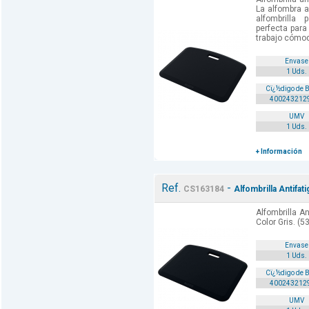
La alfombra a
alfombrilla 
perfecta para
trabajo cómodo
Envase
1 Uds.
Cï¿½digo de 
400243212
UMV
1 Uds.
+ Información
Ref.
-
CS163184
Alfombrilla Antifat
Alfombrilla An
Color Gris. (5
Envase
1 Uds.
Cï¿½digo de 
400243212
UMV