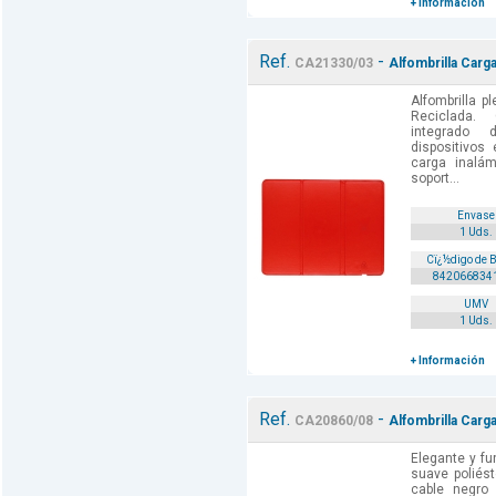
+ Información
Ref.
-
CA21330/03
Alfombrilla Carg
Alfombrilla p
Reciclada.
integrado
dispositivos
carga inalám
soport...
Envase
1 Uds.
Cï¿½digo de 
842066834
UMV
1 Uds.
+ Información
Ref.
-
CA20860/08
Alfombrilla Carg
Elegante y fu
suave poliést
cable negro 