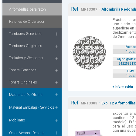
Ref.
-
Alfombrillas para raton
MR13307
Alfombrilla Redond
Práctica alfo
Ratones de Ordenador
uso diario en
superficie en
deslizamient
Tambores Genericos
de 2mm con ag
Tambores Originales
Envase
1 Uds.
Teclados y Webcams
Cï¿½digo de 
842259313
Toners Genericos
UMV
1 Uds.
Toners Originales
+ Información
Maquinas De Oficina
Ref.
-
MR13303
Exp. 12 Alfombrilla
Material Embalaje - Servicios
Expositor alf
contiene 12 
Mobiliario
modelo). Prác
para el uso d
con una superf
Ocio - Verano - Deporte