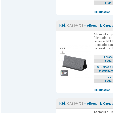
1 Uds.
+ Información
Ref.
-
CA1194/08
Alfombrilla Cargad
Alfombrilla
fabricada e
poliéster RPET
reciclado par
de residuos pl
Envase
3 Uds.
Cï¿½digo de 
842066827
UMV
1 Uds.
+ Información
Ref.
-
CA1194/02
Alfombrilla Carga
Alfombrilla