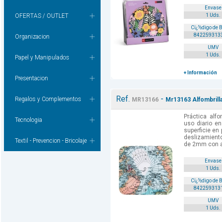
Envase
OFERTAS / OUTLET
1 Uds.
Cï¿½digo de 
842259313
Organizacion
UMV
1 Uds.
Papel y Manipulados
+ Información
Presentacion
Ref.
-
Regalos y Complementos
MR13166
Mr13163 Alfombrill
Práctica alfo
Tecnologia
uso diario en
superficie en
deslizamient
Textil - Prevencion - Bricolaje
de 2mm con ag
Envase
1 Uds.
Cï¿½digo de 
842259313
UMV
1 Uds.