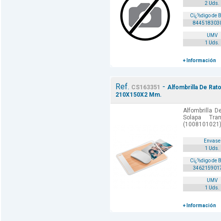
2 Uds.
Cï¿½digo de 
844518303
UMV
1 Uds.
+ Información
Ref.
-
CS163351
Alfombrilla De Rat
210X150X2 Mm.
Alfombrilla 
Solapa Tra
(1008101021)
Envase
1 Uds.
Cï¿½digo de 
346215901
UMV
1 Uds.
+ Información