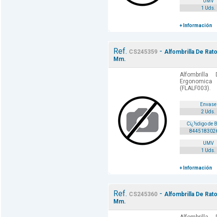
UMV
1 Uds.
+ Información
Ref.
-
CS245359
Alfombrilla De Ra
Mm.
Alfombrill
Ergonomic
(FLALF003).
Envase
2 Uds.
Cï¿½digo de 
844518302
UMV
1 Uds.
+ Información
Ref.
-
CS245360
Alfombrilla De Ra
Mm.