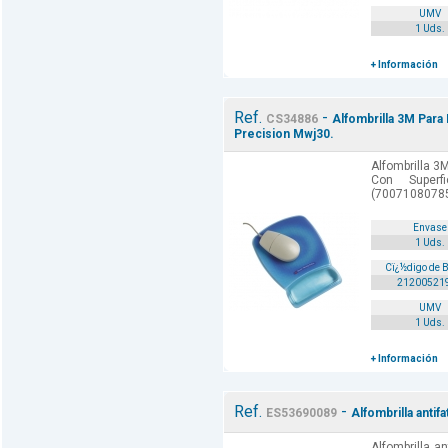
UMV
1 Uds.
+ Información
Ref.
-
CS34886
Alfombrilla 3M Para
Precision Mwj30.
Alfombrilla 3
Con Superf
(70071080785
Envase
1 Uds.
Cï¿½digo de 
21200521
UMV
1 Uds.
+ Información
Ref.
-
ES53690089
Alfombrilla antif
Alfombrilla an