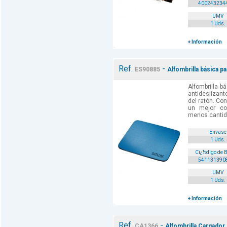
400243234
UMV
1 Uds.
+ Información
Ref.
-
ES90885
Alfombrilla básica pa
Alfombrilla b
antideslizant
del ratón. Con
un mejor con
menos cantidad
Envase
1 Uds.
Cï¿½digo de 
541131390
UMV
1 Uds.
+ Información
Ref.
-
CA1366
Alfombrilla Cargador 