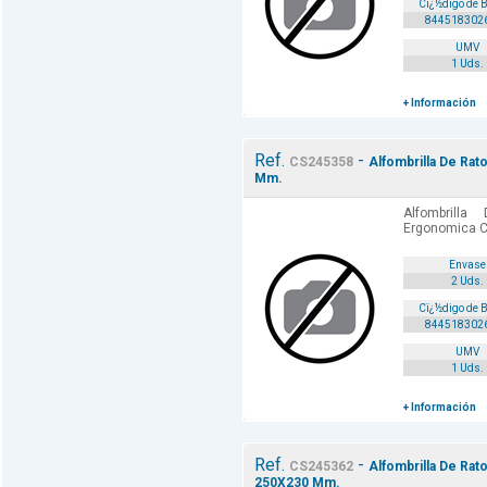
Cï¿½digo de 
844518302
UMV
1 Uds.
+ Información
Ref.
-
CS245358
Alfombrilla De Rat
Mm.
Alfombrill
Ergonomica C
Envase
2 Uds.
Cï¿½digo de 
844518302
UMV
1 Uds.
+ Información
Ref.
-
CS245362
Alfombrilla De Rat
250X230 Mm.