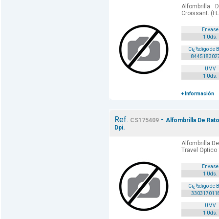
Alfombrilla 
Croissant. (F
Envase
1 Uds.
Cï¿½digo de 
844518302
UMV
1 Uds.
+ Información
Ref.
-
CS175409
Alfombrilla De Rat
Dpi.
Alfombrilla D
Travel Optic
Envase
1 Uds.
Cï¿½digo de 
330317011
UMV
1 Uds.