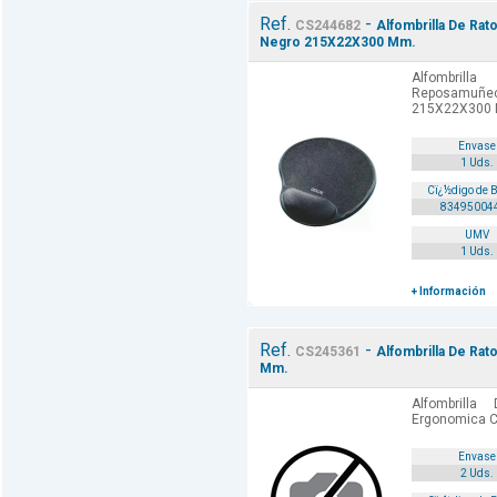
Ref.
-
CS244682
Alfombrilla De Ra
Negro 215X22X300 Mm.
Alfombril
Reposamuñ
215X22X300 M
Envase
1 Uds.
Cï¿½digo de 
83495004
UMV
1 Uds.
+ Información
Ref.
-
CS245361
Alfombrilla De Rat
Mm.
Alfombrill
Ergonomica C
Envase
2 Uds.