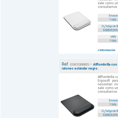
sale como un
consultarnos 
Envase
1 Uds.
Cï¿½digo de 
502825259
UMV
1 Uds.
+ Información
Ref.
-
ESK52888EU
Alffombrilla co
ratones estándar negro.
Alffombrilla
Ergosoft par
necesitan m
sale como un
consultarnos 
Envase
1 Uds.
Cï¿½digo de 
502825259