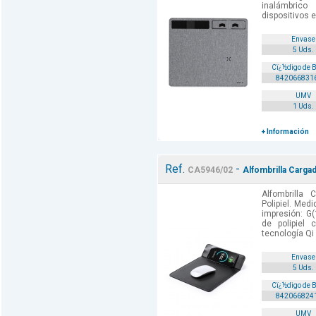
inalámbric
dispositivos e
Envase
5 Uds.
Cï¿½digo de 
842066831
UMV
1 Uds.
+ Información
Ref.
-
CA5946/02
Alfombrilla Carga
Alfombrilla 
Polipiel. Med
impresión: G(1
de polipiel 
tecnología Qi 
Envase
5 Uds.
Cï¿½digo de 
842066824
UMV