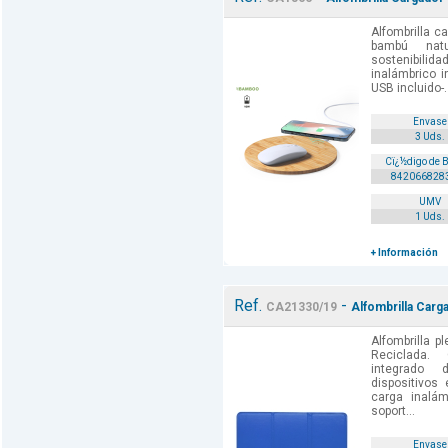
Alfombrilla c
bambú nat
sostenibilid
inalámbrico 
USB incluido-.
Envase
3 Uds.
Cï¿½digo de 
842066828
UMV
1 Uds.
+ Información
Ref.
-
CA21330/19
Alfombrilla Carg
Alfombrilla p
Reciclada.
integrado
dispositivos
carga inalám
soport...
Envase