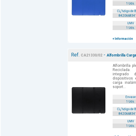
1 Uds.
Cï¿½digo de 
842066834
UMV
1 Uds.
+ Información
Ref.
-
CA21330/02
Alfombrilla Carg
Alfombrilla p
Reciclada.
integrado
dispositivos
carga inalám
soport...
Envase
1 Uds.
Cï¿½digo de 
842066834
UMV
1 Uds.