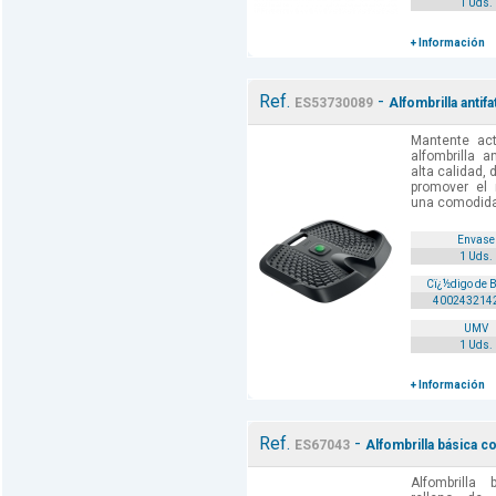
1 Uds.
+ Información
Ref.
-
ES53730089
Alfombrilla antif
Mantente ac
alfombrilla a
alta calidad,
promover el 
una comodidad
Envase
1 Uds.
Cï¿½digo de 
400243214
UMV
1 Uds.
+ Información
Ref.
-
ES67043
Alfombrilla básica 
Alfombrilla