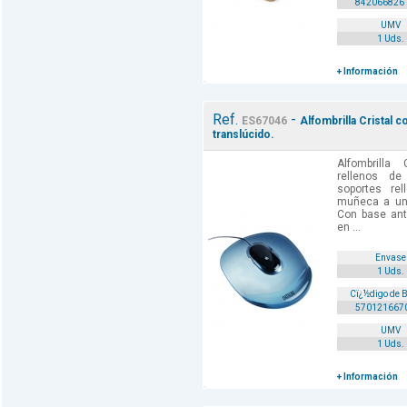
842066826
UMV
1 Uds.
+ Información
Ref.
-
ES67046
Alfombrilla Cristal 
translúcido.
Alfombrilla
rellenos de
soportes re
muñeca a una
Con base anti
en ...
Envase
1 Uds.
Cï¿½digo de 
570121667
UMV
1 Uds.
+ Información