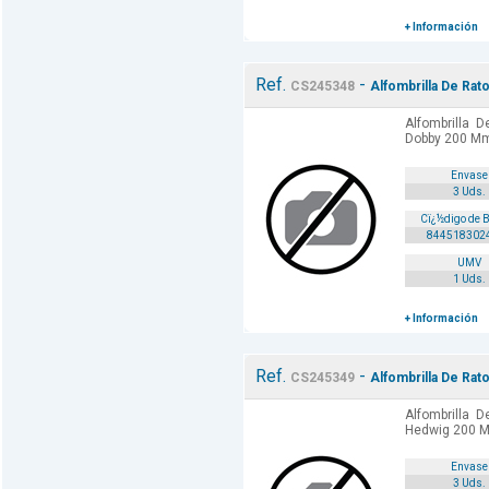
+ Información
Ref.
-
CS245348
Alfombrilla De Ra
Alfombrilla 
Dobby 200 Mm
Envase
3 Uds.
Cï¿½digo de 
844518302
UMV
1 Uds.
+ Información
Ref.
-
CS245349
Alfombrilla De Ra
Alfombrilla 
Hedwig 200 M
Envase
3 Uds.