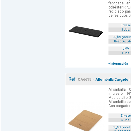
fabricada e
poliéster RPET
reciclado par
de residuos pl
Envase
3 Uds.
Cï¿½digo de 
842066834
UMV
1 Uds.
+ Información
Ref.
-
CA6615
Alfombrilla Cargador
Alfombrilla
impresión: F(
Medida alto: 2
Alfombrilla de
Con cargador i
Envase
5 Uds.
Cï¿½digo de 