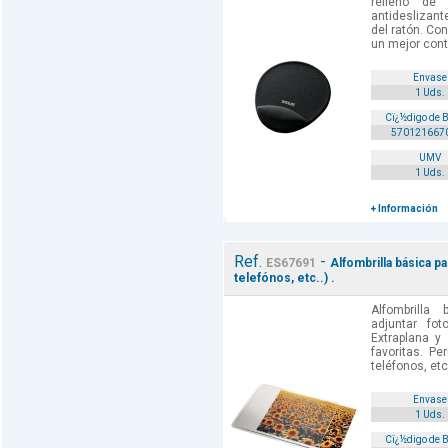
relleno de
antideslizant
del ratón. Con
un mejor contr
Envase
1 Uds.
Cï¿½digo de 
570121667
UMV
1 Uds.
+ Información
Ref.
-
ES67691
Alfombrilla básica pa
telefónos, etc..) .
Alfombrilla
adjuntar foto
Extraplana y
favoritas. Pe
teléfonos, etc
Envase
1 Uds.
Cï¿½digo de 