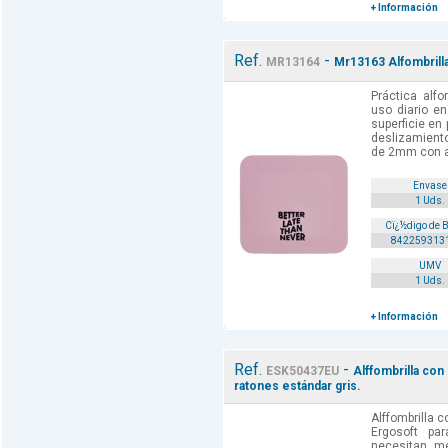
+ Información
Ref.
-
MR13164
Mr13163 Alfombrill
Práctica alfo
uso diario en
superficie en
deslizamient
de 2mm con ag
Envase
1 Uds.
Cï¿½digo de 
842259313
UMV
1 Uds.
+ Información
Ref.
-
ESK50437EU
Alffombrilla co
ratones estándar gris.
Alffombrilla
Ergosoft par
necesitan m