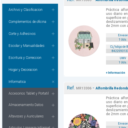
MR13305
Alfombrilla Redond
Archivo y Clasificacion
Práctica alfo
uso diario en
superficie en
Complementos de oficina
deslizamient
de 2mm con ag
Corte y Adhesivos
Envase
1 Uds.
Escolar y Manualidades
Cï¿½digo de 
842259313
Escritura y Correccion
UMV
1 Uds.
Hogar y Decoracion
+ Información
Informatica
Ref.
-
MR13306
Alfombrilla Redond
Accesorios Tablet y Portatil
Práctica alfo
uso diario en
Almacenamiento Datos
superficie en
deslizamient
de 2mm con ag
Altavoces y Auriculares
Envase
Articulos Limpieza Informat.
1 Uds.