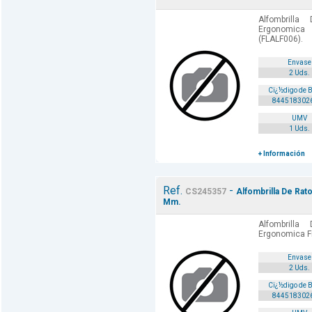
Alfombrill
Ergonomic
(FLALF006).
Envase
2 Uds.
Cï¿½digo de 
844518302
UMV
1 Uds.
+ Información
Ref.
-
CS245357
Alfombrilla De Rat
Mm.
Alfombrill
Ergonomica F
Envase
2 Uds.
Cï¿½digo de 
844518302