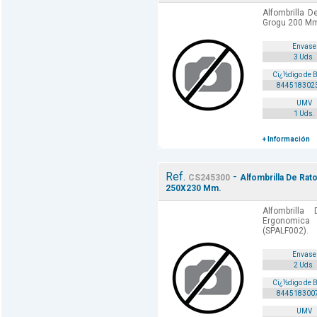
Alfombrilla 
Grogu 200 Mm
Envase
3 Uds.
Cï¿½digo de 
844518302
UMV
1 Uds.
+ Información
Ref.
-
CS245300
Alfombrilla De Ra
250X230 Mm.
Alfombrill
Ergonomic
(SPALF002).
Envase
2 Uds.
Cï¿½digo de 
844518300
UMV