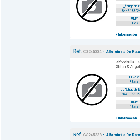
Cï¿½digo de 
844518302
UMV
1 Uds.
+ Información
Ref.
-
CS245334
Alfombrilla De Rat
Alfombrilla 
Stitch & Ange
Envase
3 Uds.
Cï¿½digo de 
844518302
UMV
1 Uds.
+ Información
Ref.
-
CS245333
Alfombrilla De Ra