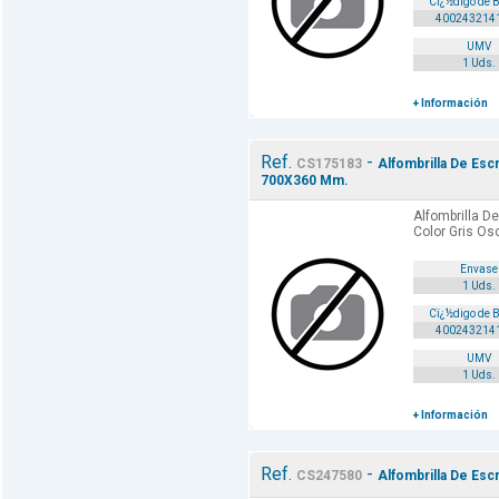
Cï¿½digo de 
400243214
UMV
1 Uds.
+ Información
Ref.
-
CS175183
Alfombrilla De Escr
700X360 Mm.
Alfombrilla De
Color Gris O
Envase
1 Uds.
Cï¿½digo de 
400243214
UMV
1 Uds.
+ Información
Ref.
-
CS247580
Alfombrilla De Esc