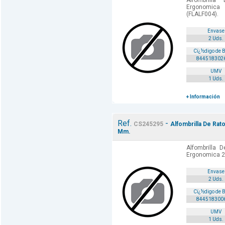
Alfombrill
Ergonomic
(FLALF004).
Envase
2 Uds.
Cï¿½digo de 
844518302
UMV
1 Uds.
+ Información
Ref.
-
CS245295
Alfombrilla De Rat
Mm.
Alfombrilla 
Ergonomica 2
Envase
2 Uds.
Cï¿½digo de 
844518300
UMV
1 Uds.