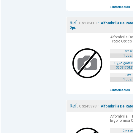
+ Información
Ref.
-
CS175410
Alfombrilla De Rat
Dpi.
Alfombrilla D
Tropic Optico
Envase
1 Uds.
Cï¿½digo de 
330317012
UMV
1 Uds.
+ Información
Ref.
-
CS245393
Alfombrilla De Ra
Alfombrill
Ergonomica C
Envase