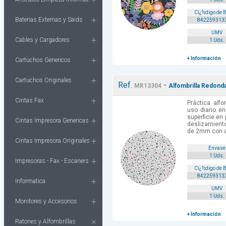
Cï¿½digo de 
Baterias Externas y Saids
842259313
UMV
Cables y Cargadores
1 Uds.
+ Información
Cartuchos Genericos
Cartuchos Originales
Ref.
-
MR13304
Alfombrilla Redond
Cintas Fax
Práctica alfo
uso diario en
superficie en
Cintas Impresora Genericas
deslizamient
de 2mm con ag
Cintas Impresora Originales
Envase
1 Uds.
Impresoras - Fax - Escaners
Cï¿½digo de 
842259313
Informatica
UMV
1 Uds.
Monitores y Accesorios
+ Información
Ratones y Alfombrillas