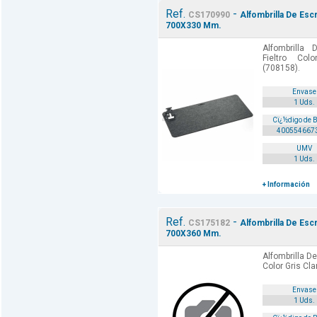
Ref.
-
CS170990
Alfombrilla De Escr
700X330 Mm.
Alfombrilla 
Fieltro Co
(708158).
Envase
1 Uds.
Cï¿½digo de 
400554667
UMV
1 Uds.
+ Información
Ref.
-
CS175182
Alfombrilla De Escr
700X360 Mm.
Alfombrilla De
Color Gris Cl
Envase
1 Uds.