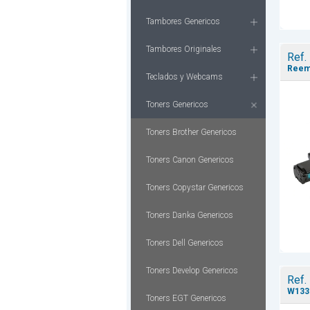
Tambores Genericos
Tambores Originales
Ref.
Reemp
Teclados y Webcams
Toners Genericos
Toners Brother Genericos
Toners Canon Genericos
Toners Copystar Genericos
Toners Danka Genericos
Toners Dell Genericos
Toners Develop Genericos
Ref.
W133
Toners EGT Genericos