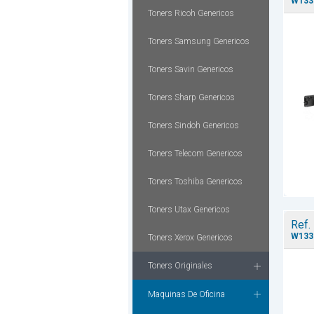
W133
Toners Ricoh Genericos
Toners Samsung Genericos
Toners Savin Genericos
Toners Sharp Genericos
Toners Sindoh Genericos
Toners Telecom Genericos
Toners Toshiba Genericos
Toners Utax Genericos
Ref.
W133
Toners Xerox Genericos
Toners Originales
Maquinas De Oficina