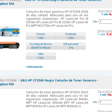
GG-CF230A(U)
G&G HP CF230A Negro Cartucho de Toner Generico -
plaza 30A.
Precio neto 
Cartucho de toner genérico HP CF230A (30A)
6
1 ud.
de alta calidad. Adecuado para uso en las
siguientes impresoras: HP LaserJet Pro M
Uds.
203dw HP LaserJet Pro M 203dn HP LaserJet
Pro MFP M227fdw HP LaserJet Pro...
Ofertas espe
5
,6
1 uds.
Envase
Embalaje
1 Uds.
1 Uds.
Cï¿½digo de Barras
IVA aplicable
6934974198224
21%
UMV
1 Uds.
+ Información
-
GG-CF256X
G&G HP CF256X Negro Cartucho de Toner Generico -
plaza 56X.
Precio neto 
Cartucho de toner genérico HP CF256X (56X)
16
1 ud.
de alta calidad. Adecuado para uso en las
siguientes impresoras: HP LaserJet M436n
Uds.
MFP HP LaserJet 436nda MFP HP LaserJet
MFP M433a HP LaserJet MFP M436dn H...
Ofertas espe