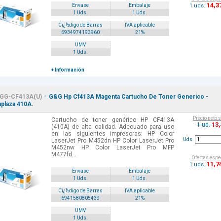
14
,3
1 uds.
Envase
Embalaje
1 Uds.
1 Uds.
Cï¿½digo de Barras
IVA aplicable
6934974193960
21%
UMV
1 Uds.
+ Información
-
GG-CF413A(U)
G&G Hp Cf413A Magenta Cartucho De Toner Generico -
plaza 410A.
Precio neto 
Cartucho de toner genérico HP CF413A
13
1 ud.
(410A) de alta calidad. Adecuado para uso
en las siguientes impresoras: HP Color
Uds.
LaserJet Pro M452dn HP Color LaserJet Pro
M452nw HP Color LaserJet Pro MFP
M477fd...
Ofertas espe
11
,7
1 uds.
Envase
Embalaje
1 Uds.
1 Uds.
Cï¿½digo de Barras
IVA aplicable
6941580805439
21%
UMV
1 Uds.