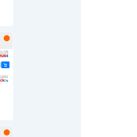
sin IVA
,925
€
ciales
63
€/u