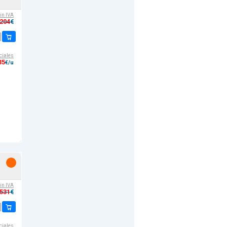
sin IVA
,204
€
ciales
35
€/u
sin IVA
,531
€
ciales