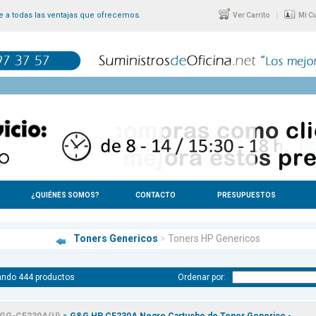
 a todas las ventajas que ofrecemos.
|
Ver Carrito
Mi C
¿QUIÉNES SOMOS?
CONTACTO
PRESUPUESTOS
Toners Genericos
>
Toners HP Genericos
ando 444 productos
Ordenar por:
-