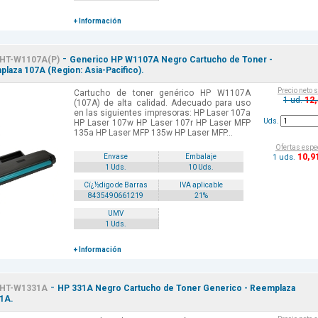
+ Información
-
HT-W1107A(P)
Generico HP W1107A Negro Cartucho de Toner -
laza 107A (Region: Asia-Pacifico).
Precio neto 
Cartucho de toner genérico HP W1107A
12
1 ud.
(107A) de alta calidad. Adecuado para uso
en las siguientes impresoras: HP Laser 107a
Uds.
HP Laser 107w HP Laser 107r HP Laser MFP
135a HP Laser MFP 135w HP Laser MFP...
Ofertas espe
10
,9
1 uds.
Envase
Embalaje
1 Uds.
10 Uds.
Cï¿½digo de Barras
IVA aplicable
8435490661219
21%
UMV
1 Uds.
+ Información
-
HT-W1331A
HP 331A Negro Cartucho de Toner Generico - Reemplaza
1A.