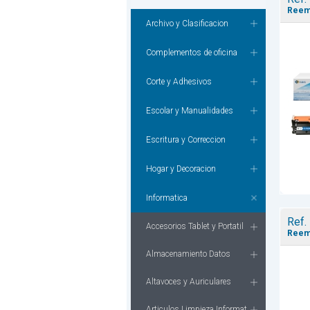
Reem
Archivo y Clasificacion
Complementos de oficina
Corte y Adhesivos
Escolar y Manualidades
Escritura y Correccion
Hogar y Decoracion
Informatica
Ref.
Accesorios Tablet y Portatil
Reem
Almacenamiento Datos
Altavoces y Auriculares
Articulos Limpieza Informat.