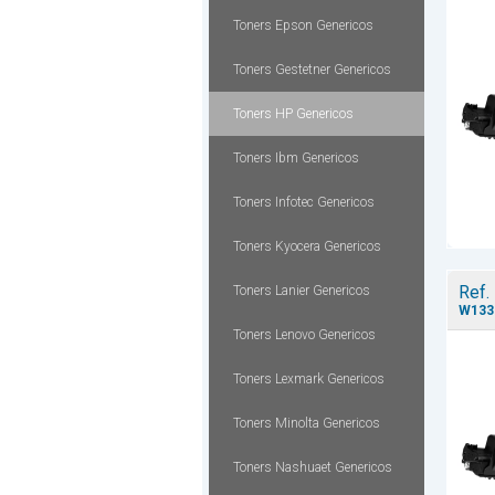
Toners Epson Genericos
Toners Gestetner Genericos
Toners HP Genericos
Toners Ibm Genericos
Toners Infotec Genericos
Toners Kyocera Genericos
Ref.
Toners Lanier Genericos
W133
Toners Lenovo Genericos
Toners Lexmark Genericos
Toners Minolta Genericos
Toners Nashuaet Genericos