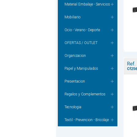
Material Embalaje - Servicios
Mobiliario
Ocio - Verano - Deporte
OFERTAS / OUTLET
Organizacion
Ref.
Papel y Manipulados
Cf25
Presentacion
Regalos y Complementos
Tecnologia
Textil - Prevencion - Bricolaje