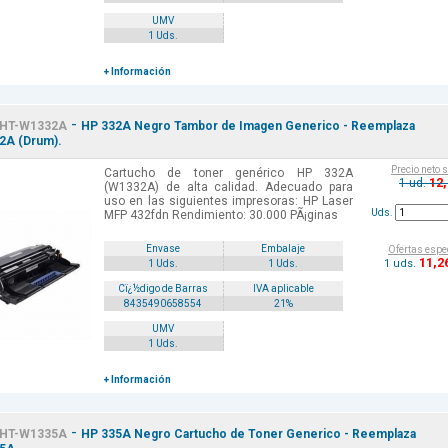
UMV
1 Uds.
+ Información
-
HT-W1332A
HP 332A Negro Tambor de Imagen Generico - Reemplaza
2A (Drum).
Precio neto 
Cartucho de toner genérico HP 332A
12
1 ud.
(W1332A) de alta calidad. Adecuado para
uso en las siguientes impresoras: HP Laser
Uds.
MFP 432fdn Rendimiento: 30.000 PÃ¡ginas
Envase
Embalaje
Ofertas espe
11
,2
1 uds.
1 Uds.
1 Uds.
Cï¿½digo de Barras
IVA aplicable
8435490658554
21%
UMV
1 Uds.
+ Información
-
HT-W1335A
HP 335A Negro Cartucho de Toner Generico - Reemplaza