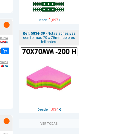
1
,097
Desde
€
Ref. 5834-39
- Notas adhesivas
con formas 70 x 70mm colores
sin IVA
brillantes.
,524
€
ciales
14
€/u
1
,034
Desde
€
VER TODAS