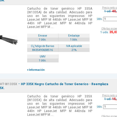
5A.
Precio neto 
Cartucho de toner genérico HP 335A
40
1 ud.
(W1335A) de alta calidad. Adecuado para
uso en las siguientes impresoras: HP
Uds.
LaserJet MFP M 440dn HP LaserJet MFP M
440n HP LaserJet MFP M 440nda HP
LaserJet MFP M ...
Ofertas espe
35
,0
1 uds.
Envase
Embalaje
1 Uds.
1 Uds.
Cï¿½digo de Barras
IVA aplicable
8435490658516
21%
UMV
1 Uds.
+ Información
-
HT-W1335X
HP 335X Negro Cartucho de Toner Generico - Reemplaza
5X.
Precio neto 
Cartucho de toner genérico HP 335X
15
1 ud.
(W1335X) de alta calidad. Adecuado para
uso en las siguientes impresoras: HP
Uds.
LaserJet MFP M 440dn HP LaserJet MFP M
440n HP LaserJet MFP M 440nda HP
LaserJet MFP M ...
Ofertas espe