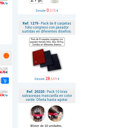
78
€/u
0
,370
Desde
€
Ref. 1279
- Pack de 8 carpetas
folio congreso con pasador
surtidas en diferentes diseños.
sin IVA
,475
€
28
,669
Desde
€
Ref. 20220
- Pack 10 tiras
ciales
43
€/u
salvaorejas mascarilla en color
verde. Oferta hasta agotar.