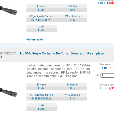
13
,5
1 uds.
Envase
Embalaje
1 Uds.
1 Uds.
Cï¿½digo de Barras
IVA aplicable
8435490658523
21%
UMV
1 Uds.
+ Información
-
HT-CF256A
Hp 56A Negro Cartucho De Toner Generico - Reemplaza
6A.
Precio neto 
Cartucho de toner genérico HP CF256A (56A)
11
1 ud.
de alta calidad. Adecuado para uso en las
siguientes impresoras: HP LaserJet MFP M
Uds.
436nda Rendimiento: 7.400 Páginas
Envase
Embalaje
Ofertas espe
9
,9
1 uds.
1 Uds.
1 Uds.
Cï¿½digo de Barras
IVA aplicable
8435490616226
21%
UMV
1 Uds.