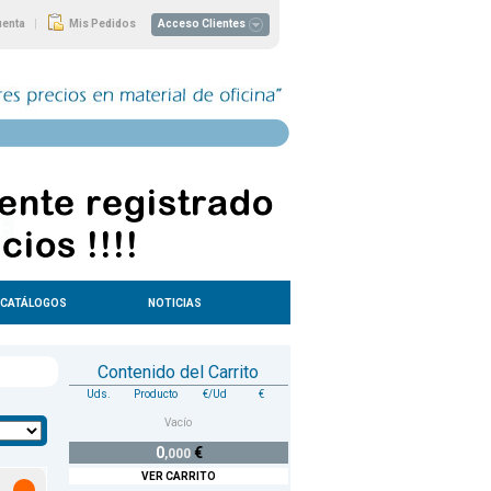
|
uenta
Mis Pedidos
Acceso Clientes
CATÁLOGOS
NOTICIAS
Contenido del Carrito
Uds.
Producto
€/Ud
€
Vacío
0
€
,000
VER CARRITO