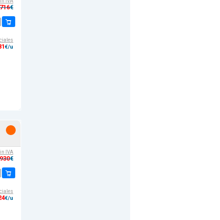
sin IVA
,716
€
ciales
81
€/u
sin IVA
,930
€
ciales
24
€/u