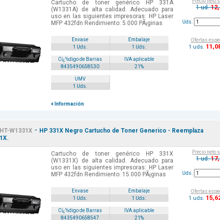
Precio neto 
Cartucho de toner genérico HP 331A
12
1 ud.
(W1331A) de alta calidad. Adecuado para
uso en las siguientes impresoras: HP Laser
Uds.
MFP 432fdn Rendimiento: 5.000 PÃ¡ginas
Envase
Embalaje
Ofertas espe
11
,0
1 uds.
1 Uds.
1 Uds.
Cï¿½digo de Barras
IVA aplicable
8435490658530
21%
UMV
1 Uds.
+ Información
-
HT-W1331X
HP 331X Negro Cartucho de Toner Generico - Reemplaza
1X.
Precio neto 
Cartucho de toner genérico HP 331X
17
1 ud.
(W1331X) de alta calidad. Adecuado para
uso en las siguientes impresoras: HP Laser
Uds.
MFP 432fdn Rendimiento: 15.000 PÃ¡ginas
Envase
Embalaje
Ofertas espe
15
,6
1 uds.
1 Uds.
1 Uds.
Cï¿½digo de Barras
IVA aplicable
8435490658547
21%