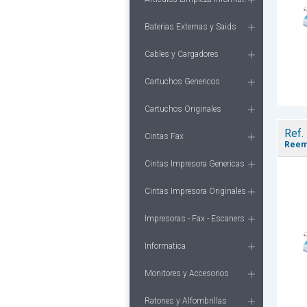
Baterias Externas y Saids
Cables y Cargadores
Cartuchos Genericos
Cartuchos Originales
Ref.
Cintas Fax
Reem
Cintas Impresora Genericas
Cintas Impresora Originales
Impresoras - Fax - Escaners
Informatica
Monitores y Accesorios
Ratones y Alfombrillas