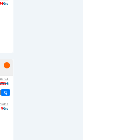
34
€/u
sin IVA
,383
€
ciales
19
€/u