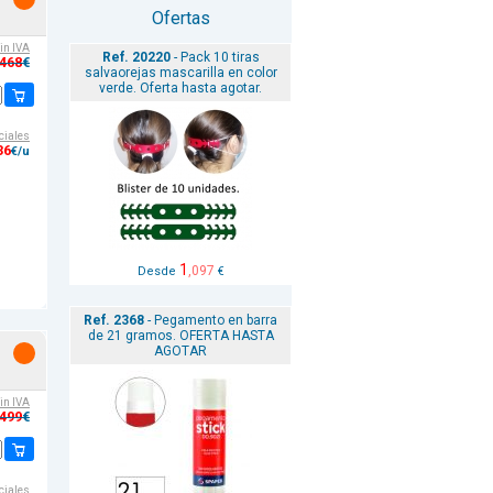
Ofertas
sin IVA
Ref. 20220
- Pack 10 tiras
,468
€
salvaorejas mascarilla en color
verde. Oferta hasta agotar.
ciales
36
€/u
1
,097
Desde
€
Ref. 2368
- Pegamento en barra
de 21 gramos. OFERTA HASTA
AGOTAR
sin IVA
,499
€
ciales