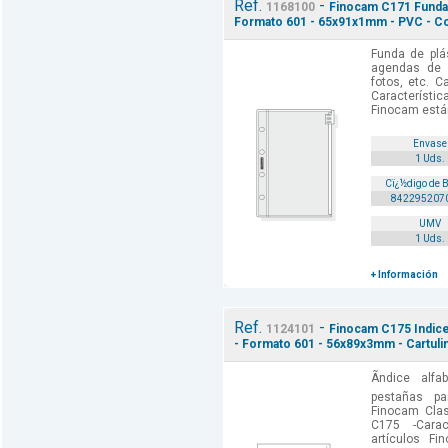
Ref.
-
1168100
Finocam C171 Funda 
Formato 601 - 65x91x1mm - PVC - Col
Funda de plá
agendas de a
fotos, etc. C
Característic
Finocam están
Envase
1 Uds.
Cï¿½digo de 
842295207
UMV
1 Uds.
+ Información
Ref.
-
1124101
Finocam C175 Indice 
- Formato 601 - 56x89x3mm - Cartulin
Ãndice alf
pestañas pa
Finocam Class
C175 -Carac
artículos F