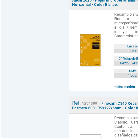
Anual 2026 - Hojas Microperforadas
Horizontal - Color Blanco.
Recambio anua
Finocam C
microperforad
el día / sem
incluye i
Característica
Envase
1 Uds.
Cï¿½digo de 
842295241
UMV
1 Uds.
+ Información
Ref.
-
1204399
Finocam C340 Recamb
Formato 603 - 79x127x5mm - Color B
Recambio par
Classic. Car
Contenido: 
destacables:
diseñados par