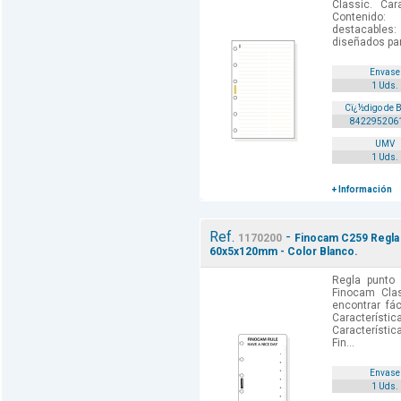
Classic. Car
Contenido: 
destacables:
diseñados par
Envase
1 Uds.
Cï¿½digo de 
842295206
UMV
1 Uds.
+ Información
Ref.
-
1170200
Finocam C259 Regla 
60x5x120mm - Color Blanco.
Regla punto 
Finocam Clas
encontrar fá
Caracterí
Característic
Fin...
Envase
1 Uds.