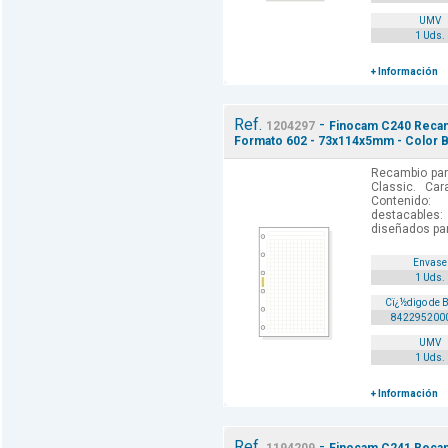
UMV
1 Uds.
+ Información
Ref.
-
1204297
Finocam C240 Recamb
Formato 602 - 73x114x5mm - Color B
Recambio par
Classic. Car
Contenido: 
destacables:
diseñados par
Envase
1 Uds.
Cï¿½digo de 
842295200
UMV
1 Uds.
+ Información
Ref.
-