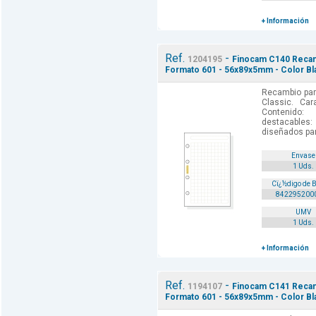
+ Información
Ref.
-
1204195
Finocam C140 Recamb
Formato 601 - 56x89x5mm - Color Bl
Recambio par
Classic. Car
Contenido: 
destacables:
diseñados par
Envase
1 Uds.
Cï¿½digo de 
842295200
UMV
1 Uds.
+ Información
Ref.
-
1194107
Finocam C141 Recamb
Formato 601 - 56x89x5mm - Color Bl