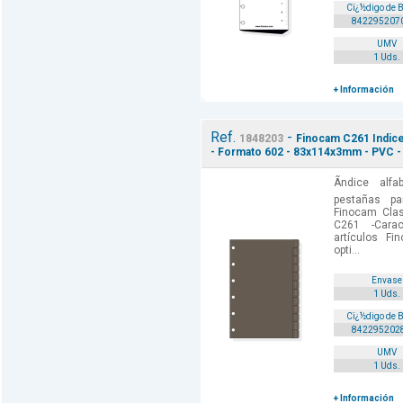
Cï¿½digo de 
842295207
UMV
1 Uds.
+ Información
Ref.
-
1848203
Finocam C261 Indice 
- Formato 602 - 83x114x3mm - PVC -
Ãndice alf
pestañas pa
Finocam Class
C261 -Carac
artículos F
opti...
Envase
1 Uds.
Cï¿½digo de 
842295202
UMV
1 Uds.
+ Información