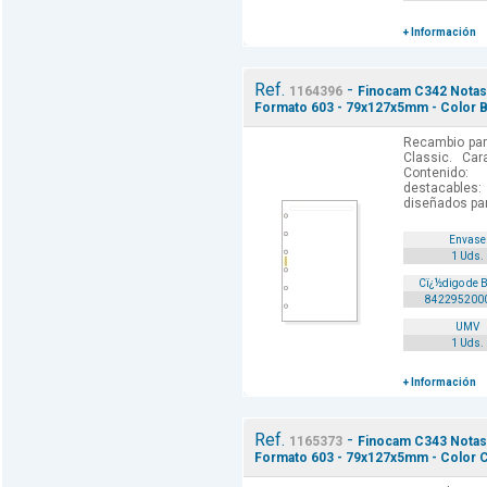
+ Información
Ref.
-
1164396
Finocam C342 Notas 
Formato 603 - 79x127x5mm - Color B
Recambio par
Classic. Car
Contenido: 
destacables:
diseñados par
Envase
1 Uds.
Cï¿½digo de 
842295200
UMV
1 Uds.
+ Información
Ref.
-
1165373
Finocam C343 Notas 
Formato 603 - 79x127x5mm - Color 