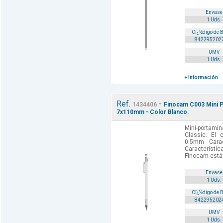
Envase
1 Uds.
Cï¿½digo de 
842295202
UMV
1 Uds.
+ Información
Ref.
-
1434406
Finocam C003 Mini P
7x110mm - Color Blanco.
Mini-portami
Classic. El 
0.5mm Carac
Característic
Finocam están
Envase
1 Uds.
Cï¿½digo de 
842295202
UMV
1 Uds.