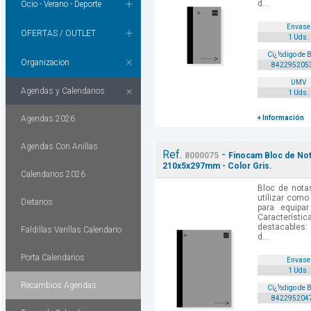
d...
Ocio - Verano - Deporte
Envase
OFERTAS / OUTLET
1 Uds.
Cï¿½digo de 
Organizacion
842295205
UMV
Agendas y Calendarios
1 Uds.
Agendas 2026
+ Información
Agendas Con Anillas
Ref.
-
8000075
Finocam Bloc de Not
210x5x297mm - Color Gris.
Calendarios 2026
Bloc de nota
utilizar como
Dietarios
para equipa
Caracterís
destacables:
Faldillas Varillas Calendario
d...
Porta Calendarios
Envase
1 Uds.
Recambios Agendas
Cï¿½digo de 
842295204