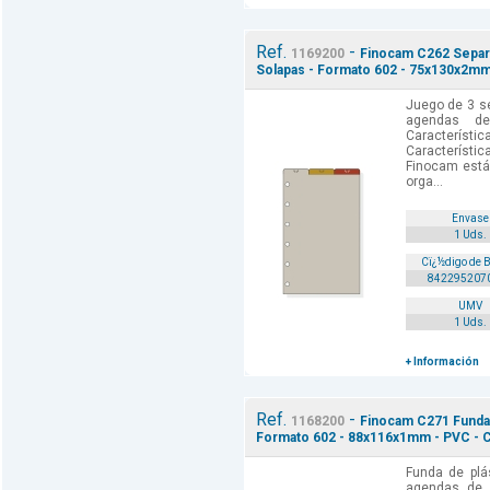
Ref.
-
1169200
Finocam C262 Separa
Solapas - Formato 602 - 75x130x2mm
Juego de 3 se
agendas de
Caracterí
Característic
Finocam está
orga...
Envase
1 Uds.
Cï¿½digo de 
842295207
UMV
1 Uds.
+ Información
Ref.
-
1168200
Finocam C271 Funda 
Formato 602 - 88x116x1mm - PVC - Co
Funda de plá
agendas de a