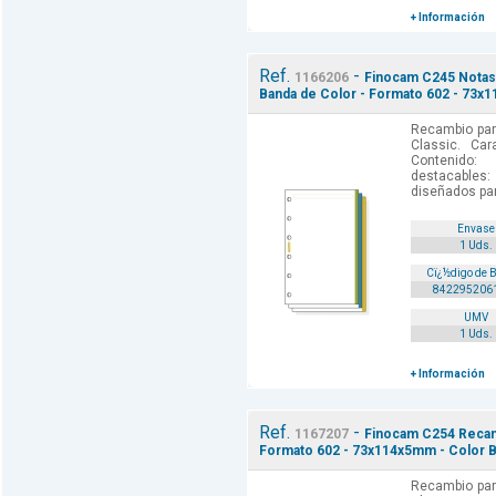
+ Información
Ref.
-
1166206
Finocam C245 Notas 
Banda de Color - Formato 602 - 73x1
Recambio par
Classic. Car
Contenido: 
destacables:
diseñados par
Envase
1 Uds.
Cï¿½digo de 
842295206
UMV
1 Uds.
+ Información
Ref.
-
1167207
Finocam C254 Recamb
Formato 602 - 73x114x5mm - Color B
Recambio par