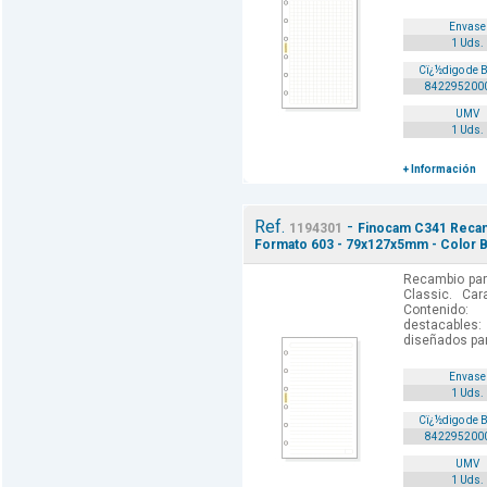
Envase
1 Uds.
Cï¿½digo de 
842295200
UMV
1 Uds.
+ Información
Ref.
-
1194301
Finocam C341 Recamb
Formato 603 - 79x127x5mm - Color B
Recambio par
Classic. Car
Contenido: 
destacables:
diseñados par
Envase
1 Uds.
Cï¿½digo de 
842295200
UMV
1 Uds.