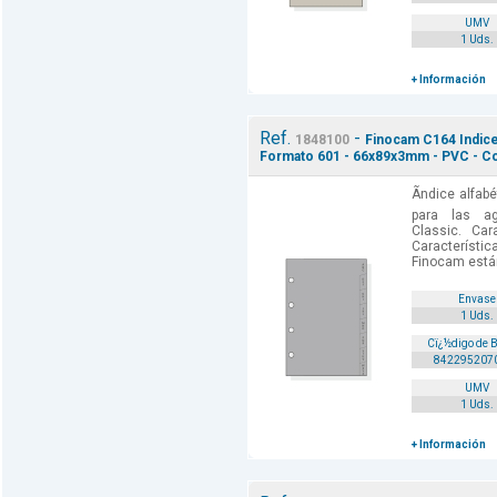
UMV
1 Uds.
+ Información
Ref.
-
1848100
Finocam C164 Indice 
Formato 601 - 66x89x3mm - PVC - Co
Ãndice alfab
para las a
Classic. Car
Característic
Finocam están
Envase
1 Uds.
Cï¿½digo de 
842295207
UMV
1 Uds.
+ Información