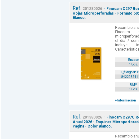
Ref.
-
201280026
Finocam C297 Reca
Hojas Microperforadas - Formato 602
Blanco.
Recambio anua
Finocam C
microperforad
el día / sem
incluye i
Característica
Envase
1 Uds.
Cï¿½digo de 
842295241
UMV
1 Uds.
+ Información
Ref.
-
201380026
Finocam C297C Re
Anual 2026 - Esquinas Microperforad
Pagina - Color Blanco.
Recambio anua