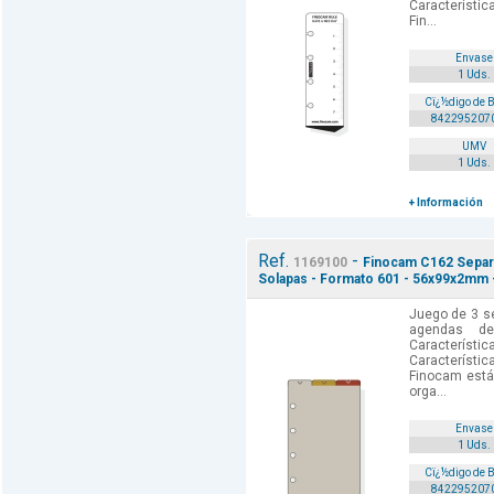
Característic
Fin...
Envase
1 Uds.
Cï¿½digo de 
842295207
UMV
1 Uds.
+ Información
Ref.
-
1169100
Finocam C162 Separa
Solapas - Formato 601 - 56x99x2mm 
Juego de 3 se
agendas de
Caracterí
Característic
Finocam está
orga...
Envase
1 Uds.
Cï¿½digo de 
842295207