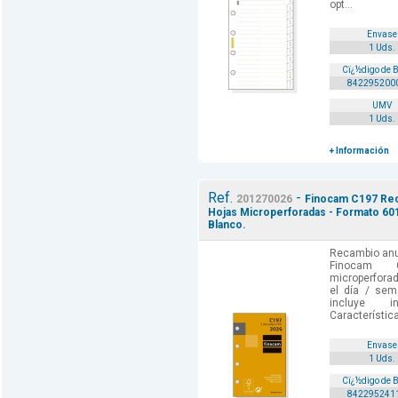
opt...
Envase
1 Uds.
Cï¿½digo de 
842295200
UMV
1 Uds.
+ Información
Ref.
-
201270026
Finocam C197 Reca
Hojas Microperforadas - Formato 601
Blanco.
Recambio anua
Finocam C
microperforad
el día / sem
incluye i
Característica
Envase
1 Uds.
Cï¿½digo de 
842295241