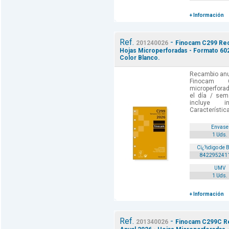
+ Información
Ref.
-
201240026
Finocam C299 Reca
Hojas Microperforadas - Formato 602
Color Blanco.
Recambio anua
Finocam C
microperforad
el día / sem
incluye i
Característica
Envase
1 Uds.
Cï¿½digo de 
842295241
UMV
1 Uds.
+ Información
Ref.
-
201340026
Finocam C299C Re