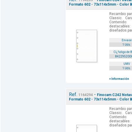
1194209
Finocam C241 Recamb
Formato 602 - 73x114x5mm - Color B
Recambio par
Classic. Car
Contenido: 
destacables:
diseñados par
Envase
1 Uds.
Cï¿½digo de 
842295200
UMV
1 Uds.
+ Información
Ref.
-
1164294
Finocam C242 Notas 
Formato 602 - 73x114x5mm - Color B
Recambio par
Classic. Car
Contenido: 
destacables:
diseñados par