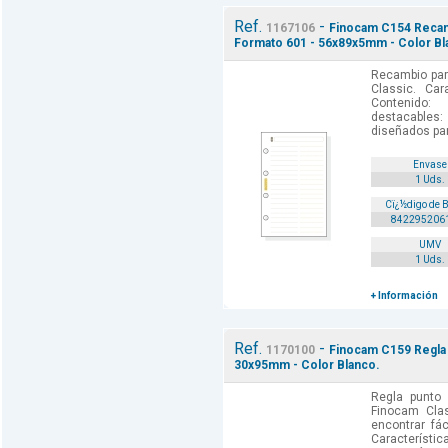
Ref.
-
1167106
Finocam C154 Recamb
Formato 601 - 56x89x5mm - Color Bl
Recambio par
Classic. Car
Contenido: 
destacables:
diseñados par
Envase
1 Uds.
Cï¿½digo de 
842295206
UMV
1 Uds.
+ Información
Ref.
-
1170100
Finocam C159 Regla 
30x95mm - Color Blanco.
Regla punto 
Finocam Clas
encontrar fá
Caracterí