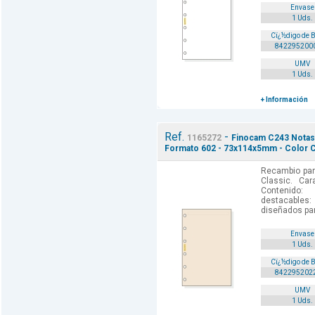
Envase
1 Uds.
Cï¿½digo de 
842295200
UMV
1 Uds.
+ Información
Ref.
-
1165272
Finocam C243 Notas 
Formato 602 - 73x114x5mm - Color 
Recambio par
Classic. Car
Contenido: 
destacables:
diseñados par
Envase
1 Uds.
Cï¿½digo de 
842295202
UMV
1 Uds.