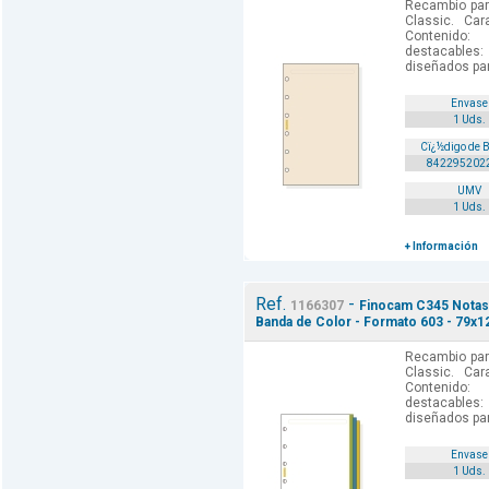
Recambio par
Classic. Car
Contenido: 
destacables:
diseñados par
Envase
1 Uds.
Cï¿½digo de 
842295202
UMV
1 Uds.
+ Información
Ref.
-
1166307
Finocam C345 Notas 
Banda de Color - Formato 603 - 79x1
Recambio par
Classic. Car
Contenido: 
destacables:
diseñados par
Envase
1 Uds.