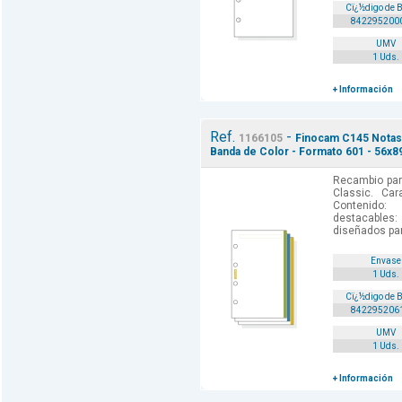
Cï¿½digo de 
842295200
UMV
1 Uds.
+ Información
Ref.
-
1166105
Finocam C145 Notas 
Banda de Color - Formato 601 - 56x8
Recambio par
Classic. Car
Contenido: 
destacables:
diseñados par
Envase
1 Uds.
Cï¿½digo de 
842295206
UMV
1 Uds.
+ Información