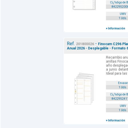
Cï¿½digo de 
842295200
UMV
1 Uds.
+ Información
Ref.
-
201800026
Finocam C296 Plan
Anual 2026 - Desplegable - Formato 
Recambio anu
anillas Finoc
año desplega
a junio delant
Ideal para las 
Envase
1 Uds.
Cï¿½digo de 
842295241
UMV
1 Uds.
+ Información