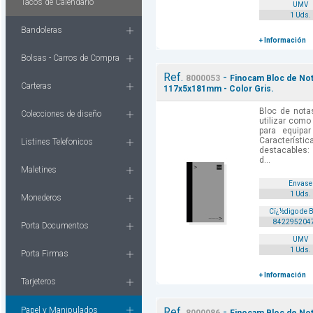
Tacos de Calendario
UMV
1 Uds.
Bandoleras
+ Información
Bolsas - Carros de Compra
Ref.
-
8000053
Finocam Bloc de Not
Carteras
117x5x181mm - Color Gris.
Bloc de nota
Colecciones de diseño
utilizar como
para equipa
Caracterís
Listines Telefonicos
destacables:
d...
Maletines
Envase
1 Uds.
Monederos
Cï¿½digo de 
842295204
Porta Documentos
UMV
1 Uds.
Porta Firmas
+ Información
Tarjeteros
Papel y Manipulados
Ref.
-