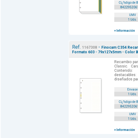
Cï¿½digo de 
842295206
UMV
1 Uds.
+ Información
Ref.
-
1167308
Finocam C354 Recamb
Formato 603 - 79x127x5mm - Color B
Recambio par
Classic. Car
Contenido: 
destacables:
diseñados par
Envase
1 Uds.
Cï¿½digo de 
842295206
UMV
1 Uds.
+ Información