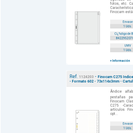
fotos, etc. C
Característic
Finocam están
Envase
1 Uds.
Cï¿½digo de 
842295207
UMV
1 Uds.
+ Información
Ref.
-
1124203
Finocam C275 Indice 
- Formato 602 - 73x114x3mm - Cartuli
Ãndice alf
pestañas pa
Finocam Class
C275 -Carac
artículos F
opt...
Envase
1 Uds.