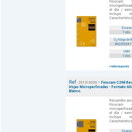
Finocam C
microperforad
el día / sem
incluye i
Característica
Envase
1 Uds.
Cï¿½digo de 
842295241
UMV
1 Uds.
+ Información
Ref.
-
201310026
Finocam C298 Reca
Hojas Microperforadas - Formato 602
Blanco.
Recambio anua
Finocam C
microperforad
el día / sem
incluye i
Característica
Envase