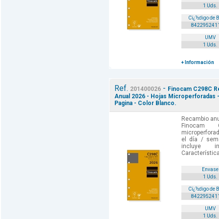
1 Uds.
Cï¿½digo de 
842295241
UMV
1 Uds.
+ Información
Ref.
-
201400026
Finocam C298C Re
Anual 2026 - Hojas Microperforadas 
Pagina - Color Blanco.
Recambio anua
Finocam C
microperforad
el día / sem
incluye i
Característica
Envase
1 Uds.
Cï¿½digo de 
842295241
UMV
1 Uds.