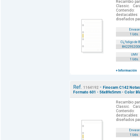
Recambio par
Classic. Car
Contenido: 
destacables:
diseñados par
Envase
1 Uds.
Cï¿½digo de 
842295200
UMV
1 Uds.
+ Información
Ref.
-
1164192
Finocam C142 Notas 
Formato 601 - 56x89x5mm - Color Bl
Recambio par
Classic. Car
Contenido: 
destacables:
diseñados par
Envase
1 Uds.