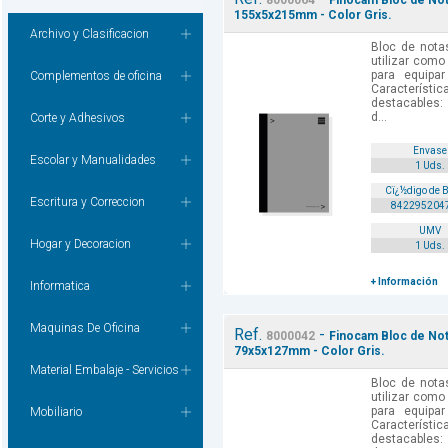
8000064
Finocam Bloc de Not
155x5x215mm - Color Gris.
Archivo y Clasificacion
Bloc de nota
utilizar como
para equipa
Complementos de oficina
Caracterís
destacables:
d...
Corte y Adhesivos
Envase
Escolar y Manualidades
1 Uds.
Cï¿½digo de 
Escritura y Correccion
842295204
UMV
Hogar y Decoracion
1 Uds.
+ Información
Informatica
Maquinas De Oficina
Ref.
-
8000042
Finocam Bloc de Not
79x5x127mm - Color Gris.
Material Embalaje - Servicios
Bloc de nota
utilizar como
para equipa
Mobiliario
Caracterís
destacables: