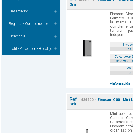
8000086
Finocam Bloc de Not
Gris.
Presentacion
Finocam Bloc
Formato E9 -C
la marca F
Regalos y Complementos
complementa
también pu
indepen...
Tecnologia
Envase
Textil - Prevencion - Bricolaje
1 Uds.
Cï¿½digo de 
842295206
UMV
1 Uds.
+ Información
Ref.
-
1434500
Finocam C001 Mini L
Gris.
Mini-lápiz 
Classic. Car
Característic
Finocam está
organización p