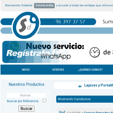
Bienvenido Visitante
y accede a todas las ventajas que ofrece
Solicita el Alta
INICIO
OFERTAS
¿QUIÉNES SOMOS?
Nuestros Productos
Lapices y Porta
Mostrando 3 productos
Buscar por Referencia
Ref.
-