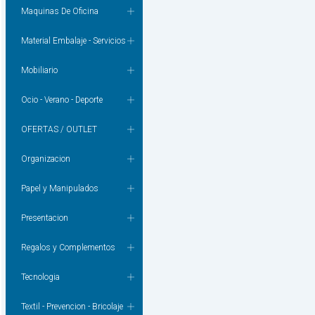
Maquinas De Oficina
Material Embalaje - Servicios
Mobiliario
Ocio - Verano - Deporte
OFERTAS / OUTLET
Organizacion
Papel y Manipulados
Presentacion
Regalos y Complementos
Tecnologia
Textil - Prevencion - Bricolaje