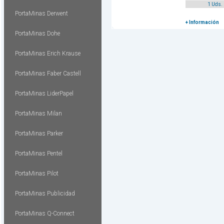
1 Uds.
PortaMinas Derwent
+ Información
PortaMinas Dohe
PortaMinas Erich Krause
PortaMinas Faber Castell
PortaMinas LiderPapel
PortaMinas Milan
PortaMinas Parker
PortaMinas Pentel
PortaMinas Pilot
PortaMinas Publicidad
PortaMinas Q-Connect