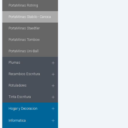
PortaMinas Rotring
PortaMinas Stabilo - Carioca
PortaMinas Staedtler
PortaMinas Tombow
PortaMinas Uni-Ball
Plumas
Recambios Escritura
Rotuladores
Tinta Escritura
Hogar y Decoracion
Informatica