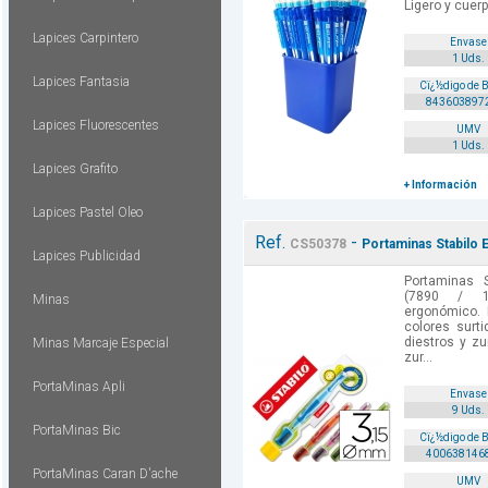
Ligero y cuerp
Lapices Carpintero
Envase
1 Uds.
Lapices Fantasia
Cï¿½digo de 
843603897
Lapices Fluorescentes
UMV
1 Uds.
Lapices Grafito
+ Información
Lapices Pastel Oleo
Ref.
-
CS50378
Portaminas Stabilo 
Lapices Publicidad
Portaminas 
(7890 / 1-
Minas
ergonómico. 
colores surti
diestros y zu
Minas Marcaje Especial
zur...
PortaMinas Apli
Envase
9 Uds.
PortaMinas Bic
Cï¿½digo de 
400638146
PortaMinas Caran D'ache
UMV