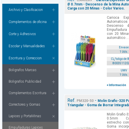
CA40289
Carioca Expositor d
Ø 0.7mm - Descenso de la Mina Autom
Carga con 20 Minas - Color Varios.
Archivo y Clasificacion
Carioca Ex
Automaticos
Complementos de oficina
Descenso 
Empuñadura A
con 20 Minas
Corte y Adhesivos
automático ...
Escolar y Manualidades
Envase
1 Uds.
Escritura y Correccion
Cï¿½digo de 
800351120
Boligrafos Marcas
UMV
1 Uds.
Boligrafos Publicidad
+ Información
Complementos Escritura
Ref.
-
PM320-50
Molin Grafic-320 
Correctores y Gomas
Triangular - Goma de Borrar Integrada
Molin Grafic-
Lapices y PortaMinas
0.5mm Cara
estrecho con 
Goma incorpo
Empuñaduras Lapices