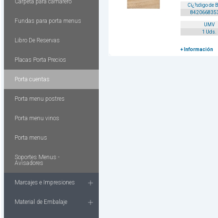
Carpeta para camarero
Cï¿½digo de 
842066835
Fundas para porta menus
UMV
1 Uds.
Libro De Reservas
+ Información
Placas Porta Precios
Porta cuentas
Porta menu postres
Porta menu vinos
Porta menus
Soportes Menus -
Avisadores
Marcajes e Impresiones
Material de Embalaje