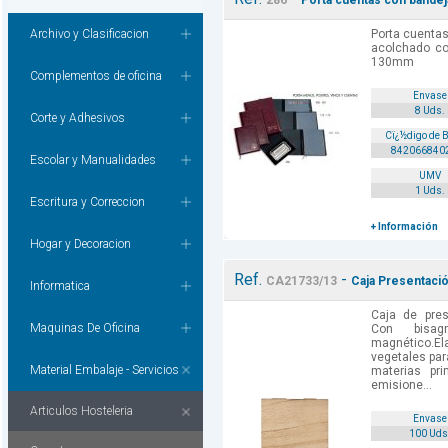
286
Porta cuentas con bandej
Archivo y Clasificacion
Porta cuentas
acolchado c
130mm
Complementos de oficina
Envase
8 Uds.
Corte y Adhesivos
Cï¿½digo de 
842066840
Escolar y Manualidades
UMV
1 Uds.
Escritura y Correccion
+ Información
Hogar y Decoracion
Ref.
-
CA21733/13
Caja Presentació
Informatica
Caja de pres
Maquinas De Oficina
Con bisag
magnético.
vegetales para
Material Embalaje - Servicios
materias pri
emisione...
Articulos Hosteleria
Envase
100 Uds