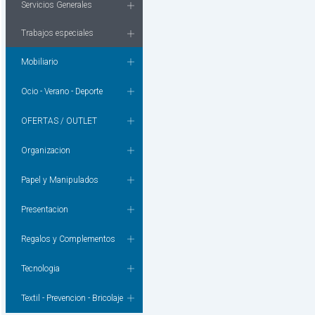
Servicios Generales
Trabajos especiales
Mobiliario
Ocio - Verano - Deporte
OFERTAS / OUTLET
Organizacion
Papel y Manipulados
Presentacion
Regalos y Complementos
Tecnologia
Textil - Prevencion - Bricolaje