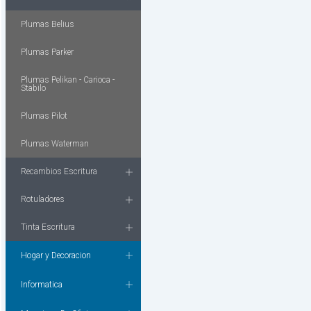
Plumas Belius
Plumas Parker
Plumas Pelikan - Carioca -
Stabilo
Plumas Pilot
Plumas Waterman
Recambios Escritura
Rotuladores
Tinta Escritura
Hogar y Decoracion
Informatica