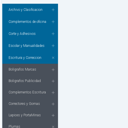
Archivo y Clasificacion
Complementos de oficina
Corte y Adhesivos
Escolar y Manualidades
Escritura y Correccion
Boligrafos Marcas
Boligrafos Publicidad
Complementos Escritura
Correctores y Gomas
Lapices y PortaMinas
Plumas