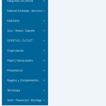
Maquinas De Oficina
Material Embalaje - Servicios
Mobiliario
Ocio - Verano - Deporte
OFERTAS / OUTLET
Organizacion
Papel y Manipulados
Presentacion
Regalos y Complementos
Tecnologia
Textil - Prevencion - Bricolaje