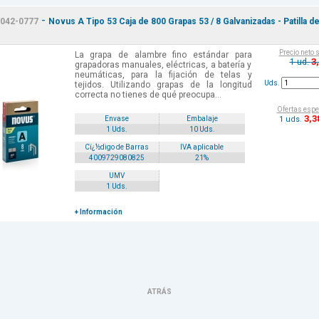
-
042-0777
Novus A Tipo 53 Caja de 800 Grapas 53 / 8 Galvanizadas - Patilla d
.
Precio neto 
La grapa de alambre fino estándar para
3
1 ud.
grapadoras manuales, eléctricas, a batería y
neumáticas, para la fijación de telas y
Uds.
tejidos. Utilizando grapas de la longitud
correcta no tienes de qué preocupa...
Ofertas espe
3
,3
1 uds.
Envase
Embalaje
1 Uds.
10 Uds.
Cï¿½digo de Barras
IVA aplicable
4009729080825
21%
UMV
1 Uds.
+ Información
ATRÁS