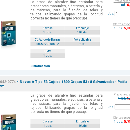
Precio neto 
La grapa de alambre fino estándar para
6
1 ud.
grapadoras manuales, eléctricas, a batería y
neumáticas, para la fijación de telas y
Uds.
tejidos. Utilizando grapas de la longitud
correcta no tienes de qué preocupa...
Ofertas espe
5
,3
1 uds.
Envase
Embalaje
1 Uds.
10 Uds.
Cï¿½digo de Barras
IVA aplicable
4009729080702
21%
UMV
1 Uds.
+ Información
-
042-0774
Novus A Tipo 53 Caja de 1800 Grapas 53 / 8 Galvanizadas - Patilla
mm.
Precio neto 
La grapa de alambre fino estándar para
6
1 ud.
grapadoras manuales, eléctricas, a batería y
neumáticas, para la fijación de telas y
Uds.
tejidos. Utilizando grapas de la longitud
correcta no tienes de qué preocupa...
Ofertas espe
5
,7
1 uds.
Envase
Embalaje
1 Uds.
10 Uds.