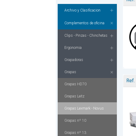
Archivo y Clasificacion
Complementos de oficina
Clips - Pinzas - Chinchetas
Ergonomia
Grapadoras
Grapas
Ref.
Grapas HD70
Grapas Leitz
Grapas Lexmark - Novus
Grapas nº 10
Grapas nº 13