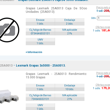
CS248807
Grapas Lexmark 25A0013 Caja De 5Ooo Unidades.
Precio neto 
Grapas Lexmark 25A0013 Caja De 5Ooo
208
1 ud.
Unidades. (25A0013).
Uds.
Envase
Embalaje
1 Uds.
2 Uds.
Ofertas espe
181
,4
Cï¿½digo de Barras
IVA aplicable
1 uds.
0734646553131
21%
UMV
1 Uds.
+ Información
-
25A0013
Lexmark Grapas 3x5000 - 25A0013.
Precio neto 
Grapas Lexmark - 25A0013 Rendimiento:
205
1 ud.
15.000 Grapas
Ofertas espe
Envase
Embalaje
179
,2
1 uds.
1 Uds.
10 Uds.
Cï¿½digo de Barras
IVA aplicable
734646553131
21%
UMV
1 Uds.