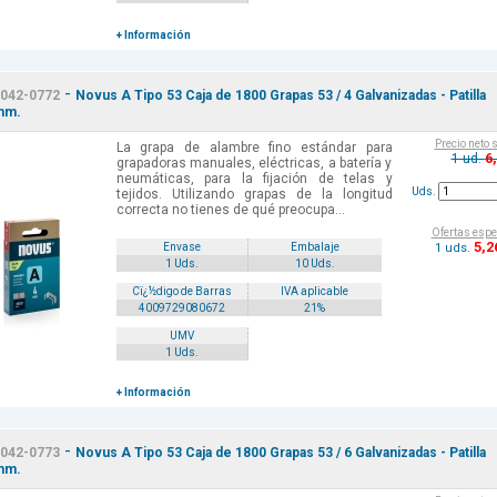
+ Información
-
042-0772
Novus A Tipo 53 Caja de 1800 Grapas 53 / 4 Galvanizadas - Patilla
mm.
Precio neto 
La grapa de alambre fino estándar para
6
1 ud.
grapadoras manuales, eléctricas, a batería y
neumáticas, para la fijación de telas y
Uds.
tejidos. Utilizando grapas de la longitud
correcta no tienes de qué preocupa...
Ofertas espe
5
,2
1 uds.
Envase
Embalaje
1 Uds.
10 Uds.
Cï¿½digo de Barras
IVA aplicable
4009729080672
21%
UMV
1 Uds.
+ Información
-
042-0773
Novus A Tipo 53 Caja de 1800 Grapas 53 / 6 Galvanizadas - Patilla
mm.