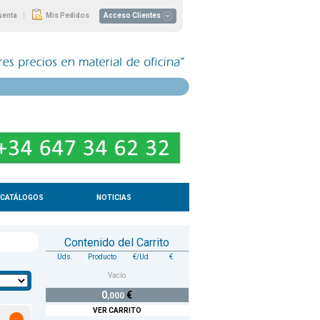
|
uenta
Mis Pedidos
Acceso Clientes
CATÁLOGOS
NOTICIAS
Contenido del Carrito
Uds.
Producto
€/Ud
€
Vacío
0
€
,000
VER CARRITO