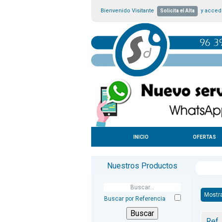
Bienvenido Visitante
y accede
Solicita el Alta
INICIO
OFERTAS
Nuestros Productos
Mostr
Buscar por Referencia
Ref.