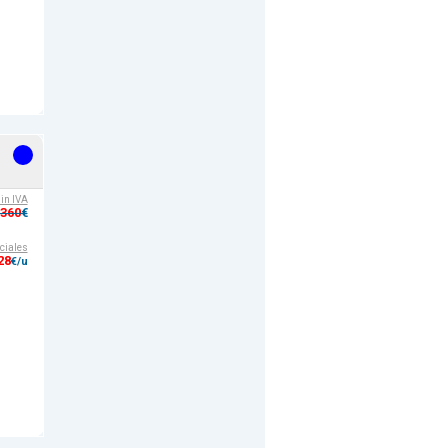
e
sin IVA
,360
€
ciales
28
€/u