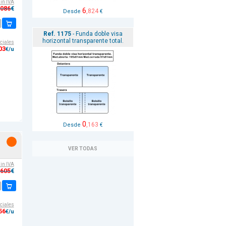
sin IVA
,086
€
6
,824
Desde
€
Ref. 1175
- Funda doble visa
horizontal transparente total.
ciales
03
€/u
0
,163
Desde
€
VER TODAS
sin IVA
,605
€
ciales
56
€/u