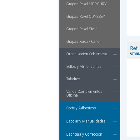
Grapas Rexel MERCURY
Grapas Rexel ODYSSEY
Grapas Rexel Stella
Grapas Xerox - Canon
Ref.
6mm
Organizacion Sobremesa
Sellos y Almohadillas
Taladros
Varios Complementos
Oficina
Corte y Adhesivos
Escolar y Manualidades
Escritura y Correccion