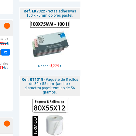
Ref. EK7322
- Notas adhesivas
100 x 75mm colores pastel.
sin IVA
,038
€
ciales
0
,229
Desde
€
61
€/u
Ref. RT1318
- Paquete de 8 rollos
de 80 x 55 mm. (ancho x
diametro) papel termico de 56
gramos.