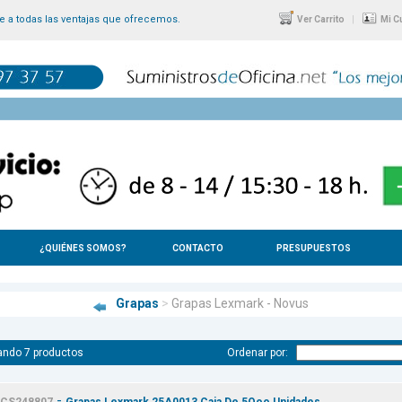
 a todas las ventajas que ofrecemos.
|
Ver Carrito
Mi C
¿QUIÉNES SOMOS?
CONTACTO
PRESUPUESTOS
Grapas
>
Grapas Lexmark - Novus
ando 7 productos
Ordenar por:
-