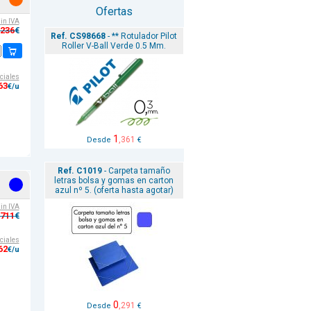
Ofertas
sin IVA
,236
€
Ref. CS98668
- ** Rotulador Pilot
Roller V-Ball Verde 0.5 Mm.
ciales
63
€/u
1
,361
Desde
€
Ref. C1019
- Carpeta tamaño
letras bolsa y gomas en carton
azul nº 5. (oferta hasta agotar)
sin IVA
,711
€
ciales
62
€/u
0
,291
Desde
€