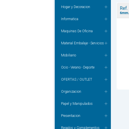
Hogar y Decoracion
Ref.
6mm
Informatica
Maquinas De Oficina
Material Embalaje - Servicios
Mobiliario
Ocio - Verano - Deporte
OFERTAS / OUTLET
Organizacion
Papel y Manipulados
Presentacion
Regalos y Complementos