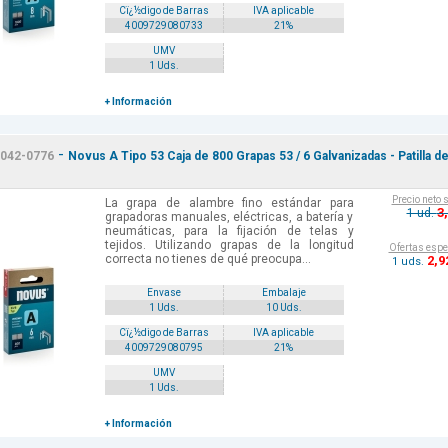
Cï¿½digo de Barras
IVA aplicable
4009729080733
21%
UMV
1 Uds.
+ Información
-
042-0776
Novus A Tipo 53 Caja de 800 Grapas 53 / 6 Galvanizadas - Patilla d
.
Precio neto 
La grapa de alambre fino estándar para
3
1 ud.
grapadoras manuales, eléctricas, a batería y
neumáticas, para la fijación de telas y
tejidos. Utilizando grapas de la longitud
Ofertas espe
correcta no tienes de qué preocupa...
2
,9
1 uds.
Envase
Embalaje
1 Uds.
10 Uds.
Cï¿½digo de Barras
IVA aplicable
4009729080795
21%
UMV
1 Uds.
+ Información