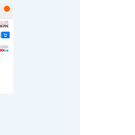
e
sin IVA
,879
€
ciales
80
€/u