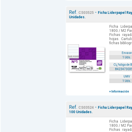
Ref.
-
CS03525
Ficha Liderpapel R
Unidades.
Ficha Lider
180G / M2 Paq
Fichas rayad
hojas. Cartu
fichas bibliogr
Envase
1 Uds.
Cï¿½digo de 
842347303
UMV
1 Uds.
+ Información
Ref.
-
CS03524
Ficha Liderpapel R
100 Unidades.
Ficha Lider
180G / M2 Paq
Fichas rayad