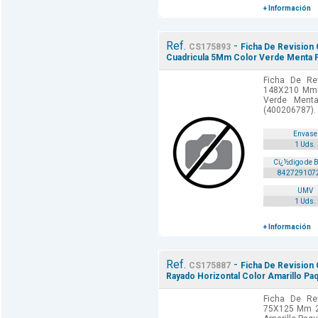
+ Información
Ref.
-
CS175893
Ficha De Revision
Cuadricula 5Mm Color Verde Menta P
Ficha De Rev
148X210 Mm 
Verde Ment
(400206787).
Envase
1 Uds.
Cï¿½digo de 
842729107
UMV
1 Uds.
+ Información
Ref.
-
CS175887
Ficha De Revision
Rayado Horizontal Color Amarillo Pa
Ficha De Rev
75X125 Mm 25