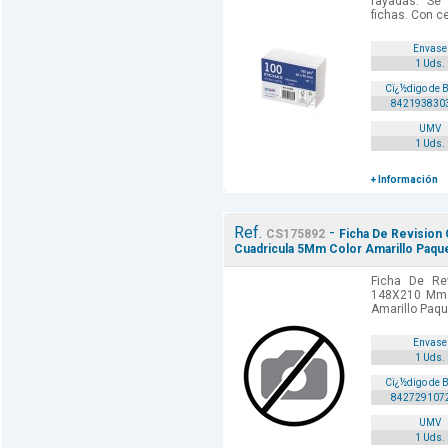
rayadas. Se
fichas. Con ce
Envase
1 Uds.
Cï¿½digo de 
842193830
UMV
1 Uds.
+ Información
Ref.
-
CS175892
Ficha De Revision
Cuadricula 5Mm Color Amarillo Paqu
Ficha De Rev
148X210 Mm 
Amarillo Paqu
Envase
1 Uds.
Cï¿½digo de 
842729107
UMV
1 Uds.