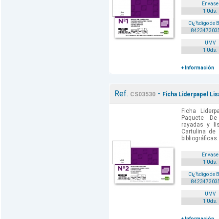
Envase
1 Uds.
Cï¿½digo de 
842347303
UMV
1 Uds.
+ Información
Ref.
-
CS03530
Ficha Liderpapel L
Ficha Lider
Paquete De
rayadas y li
Cartulina de 
bibliográficas.
Envase
1 Uds.
Cï¿½digo de 
842347303
UMV
1 Uds.
+ Información