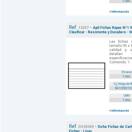
1 Uds.
+ Información
Ref.
-
13257
Apli Fichas Rayas Nº1 
Clasificar - Resistente y Duradero - M
Las fichas 
tamaño 95 x 
calidad y u
detallan 
especificac
Contenido: 1..
Envase
1 Uds.
Cï¿½digo de 
841078213
UMV
1 Uds.
+ Información
Ref.
-
DO30369
Dohe Fichas de Cartu
Fichas - Lisas.