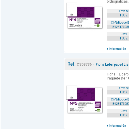
bibliográficas.
Envase
1 Uds.
Cï¿½digo de 
842347303
UMV
1 Uds.
+ Información
Ref.
-
CS08736
Ficha Liderpapel L
Ficha Lide
Paquete De 10
Envase
1 Uds.
Cï¿½digo de 
842347308
UMV
1 Uds.
+ Información