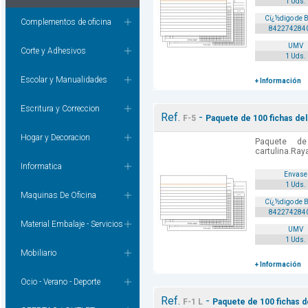
1 Uds.
Cï¿½digo de 
Complementos de oficina
842274284
UMV
Corte y Adhesivos
1 Uds.
Escolar y Manualidades
+ Información
Escritura y Correccion
Ref.
-
F-5
Paquete de 100 fichas del 
Hogar y Decoracion
Paquete d
cartulina.Ray
Informatica
Envase
1 Uds.
Maquinas De Oficina
Cï¿½digo de 
842274284
Material Embalaje - Servicios
UMV
1 Uds.
Mobiliario
+ Información
Ocio - Verano - Deporte
Ref.
-
F-1 L
Paquete de 100 fichas del