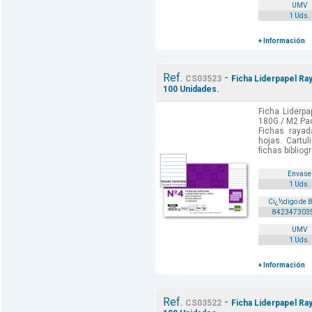
UMV
1 Uds.
+ Información
Ref.
-
CS03523
Ficha Liderpapel R
100 Unidades.
Ficha Lider
180G / M2 Paq
Fichas rayad
hojas. Cartul
fichas bibliogr
Envase
1 Uds.
Cï¿½digo de 
842347303
UMV
1 Uds.
+ Información
Ref.
-
CS03522
Ficha Liderpapel R