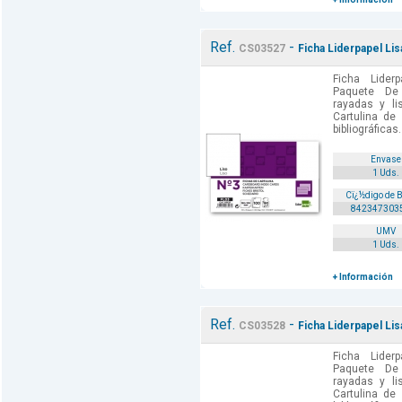
Ref.
-
CS03527
Ficha Liderpapel L
Ficha Lide
Paquete De
rayadas y li
Cartulina de
bibliográficas.
Envase
1 Uds.
Cï¿½digo de 
842347303
UMV
1 Uds.
+ Información
Ref.
-
CS03528
Ficha Liderpapel L
Ficha Lide
Paquete De
rayadas y li
Cartulina de