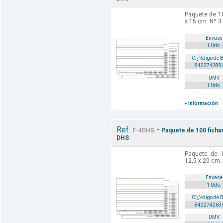
Paquete de 10
x 15 cm. Nº 3
Envase
1 Uds.
Cï¿½digo de 
842274289
UMV
1 Uds.
+ Información
Ref.
-
F-4DHS
Paquete de 100 fichas
DHS
Paquete de 1
12,5 x 20 cm.
Envase
1 Uds.
Cï¿½digo de 
842274269
UMV