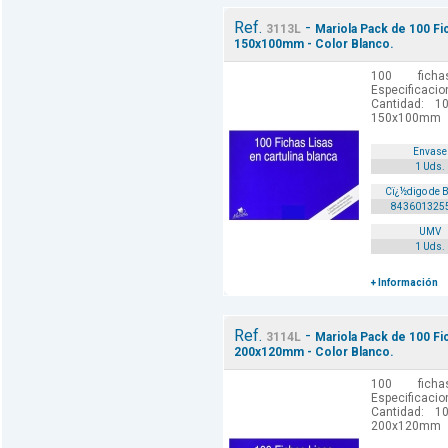
Ref.
-
3113L
Mariola Pack de 100 Fi
150x100mm - Color Blanco.
100 ficha
Especificaci
Cantidad: 1
150x100mm
Envase
1 Uds.
Cï¿½digo de 
843601325
UMV
1 Uds.
+ Información
Ref.
-
3114L
Mariola Pack de 100 Fi
200x120mm - Color Blanco.
100 ficha
Especificaci
Cantidad: 1
200x120mm