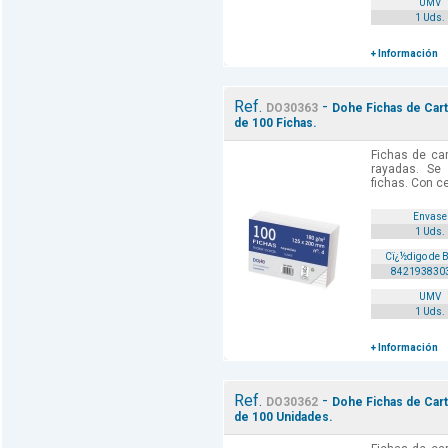
UMV
1 Uds.
+ Información
Ref.
-
DO30363
Dohe Fichas de Cartu
de 100 Fichas.
Fichas de car
rayadas. Se
fichas. Con ce
Envase
1 Uds.
Cï¿½digo de 
842193830
UMV
1 Uds.
+ Información
Ref.
-
DO30362
Dohe Fichas de Cartu
de 100 Unidades.