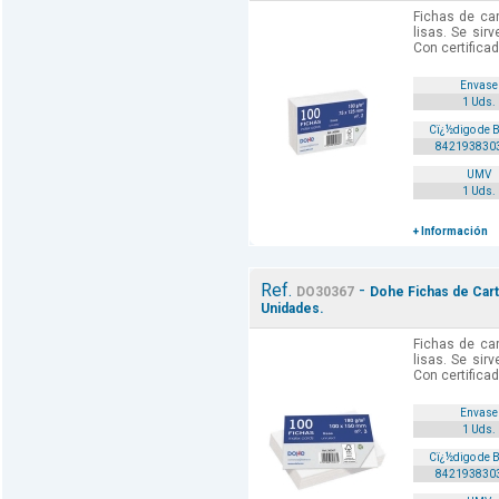
Fichas de car
lisas. Se sir
Con certifica
Envase
1 Uds.
Cï¿½digo de 
842193830
UMV
1 Uds.
+ Información
Ref.
-
DO30367
Dohe Fichas de Cartu
Unidades.
Fichas de car
lisas. Se sir
Con certifica
Envase
1 Uds.
Cï¿½digo de 
842193830