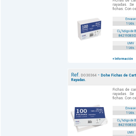
Fichas de car
rayadas. Se
fichas. Con ce
Envase
1 Uds.
Cï¿½digo de 
842193830
UMV
1 Uds.
+ Información
Ref.
-
DO30364
Dohe Fichas de Cartu
Rayadas.
Fichas de car
rayadas. Se
fichas. Con ce
Envase
1 Uds.
Cï¿½digo de 
842193830
UMV