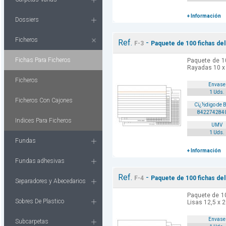
+ Información
Dossiers
Ficheros
Ref.
-
F-3
Paquete de 100 fichas del 
Fichas Para Ficheros
Paquete de 10
Rayadas 10 x
Ficheros
Envase
1 Uds.
Ficheros Con Cajones
Cï¿½digo de 
842274284
Indices Para Ficheros
UMV
1 Uds.
Fundas
+ Información
Fundas adhesivas
Ref.
-
F-4
Paquete de 100 fichas del 
Separadores y Abecedarios
Paquete de 10
Sobres De Plastico
Lisas 12,5 x 
Envase
Subcarpetas