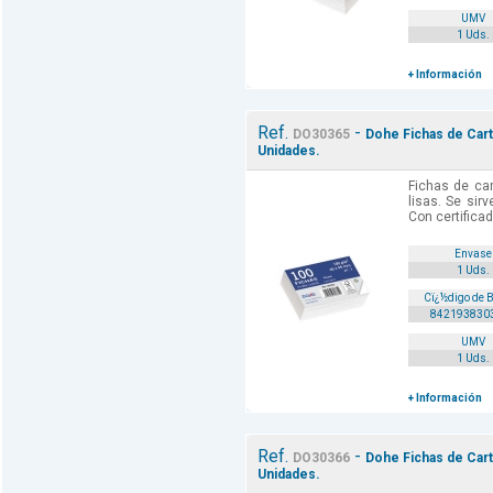
UMV
1 Uds.
+ Información
Ref.
-
DO30365
Dohe Fichas de Cartu
Unidades.
Fichas de car
lisas. Se sir
Con certifica
Envase
1 Uds.
Cï¿½digo de 
842193830
UMV
1 Uds.
+ Información
Ref.
-
DO30366
Dohe Fichas de Cartu
Unidades.