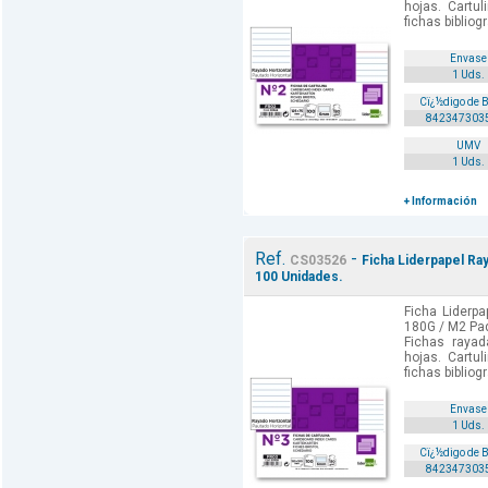
hojas. Cartu
fichas bibliogr
Envase
1 Uds.
Cï¿½digo de 
842347303
UMV
1 Uds.
+ Información
Ref.
-
CS03526
Ficha Liderpapel R
100 Unidades.
Ficha Lider
180G / M2 Paq
Fichas rayad
hojas. Cartu
fichas bibliogr
Envase
1 Uds.
Cï¿½digo de 
842347303