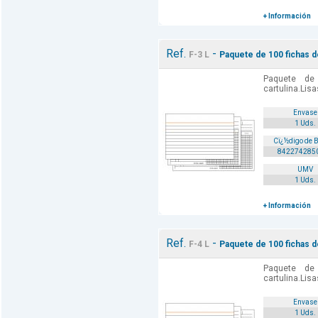
+ Información
Ref.
-
F-3 L
Paquete de 100 fichas del
Paquete de
cartulina.Lisa
Envase
1 Uds.
Cï¿½digo de 
842274285
UMV
1 Uds.
+ Información
Ref.
-
F-4 L
Paquete de 100 fichas del
Paquete de
cartulina.Lisa
Envase
1 Uds.