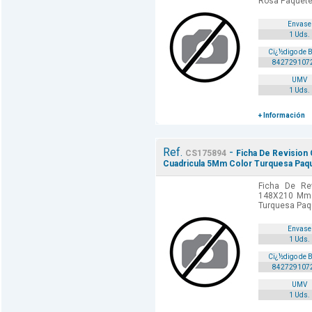
Rosa Paquete
Envase
1 Uds.
Cï¿½digo de 
842729107
UMV
1 Uds.
+ Información
Ref.
-
CS175894
Ficha De Revision
Cuadricula 5Mm Color Turquesa Paqu
Ficha De Rev
148X210 Mm 
Turquesa Paq
Envase
1 Uds.
Cï¿½digo de 
842729107
UMV
1 Uds.