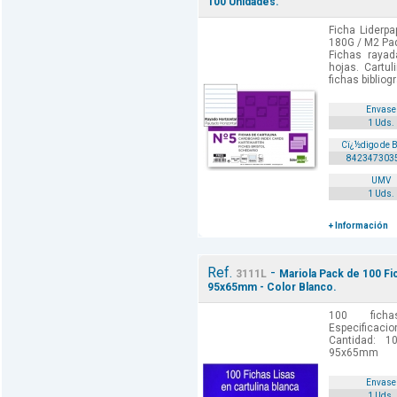
100 Unidades.
Ficha Lider
180G / M2 Paq
Fichas rayad
hojas. Cartu
fichas bibliogr
Envase
1 Uds.
Cï¿½digo de 
842347303
UMV
1 Uds.
+ Información
Ref.
-
3111L
Mariola Pack de 100 Fi
95x65mm - Color Blanco.
100 ficha
Especificaci
Cantidad: 1
95x65mm
Envase
1 Uds.