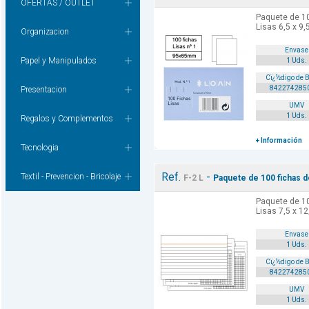
OFERTAS / OUTLET
Paquete de 100
Lisas 6,5 x 9,
Organizacion
Envase
Papel y Manipulados
1 Uds.
Cï¿½digo de 
842274285
Presentacion
UMV
1 Uds.
Regalos y Complementos
+ Información
Tecnologia
Ref.
-
Textil - Prevencion - Bricolaje
F-2 L
Paquete de 100 fichas del
Paquete de 100
Lisas 7,5 x 12
Envase
1 Uds.
Cï¿½digo de 
842274285
UMV
1 Uds.