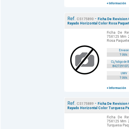
+ Información
Ref.
-
CS175890
Ficha De Revision
Rayado Horizontal Color Rosa Paque
Ficha De Rev
75X125 Mm 25
Rosa Paquete
Envase
1 Uds.
Cï¿½digo de 
842729107
UMV
1 Uds.
+ Información
Ref.
-
CS175889
Ficha De Revision
Rayado Horizontal Color Turquesa P
Ficha De Rev
75X125 Mm 25
Turquesa Paq