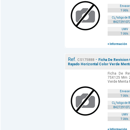
Envase
1 Uds.
Cï¿½digo de 
842729107
UMV
1 Uds.
+ Información
Ref.
-
CS175888
Ficha De Revision
Rayado Horizontal Color Verde Ment
Ficha De Rev
75X125 Mm 25
Verde Menta 
Envase
1 Uds.
Cï¿½digo de 
842729107
UMV
1 Uds.
+ Información