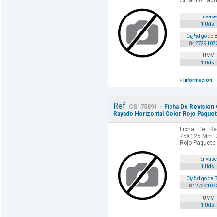
Amarillo Paqu
Envase
1 Uds.
Cï¿½digo de 
842729107
UMV
1 Uds.
+ Información
Ref.
-
CS175891
Ficha De Revision
Rayado Horizontal Color Rojo Paquet
Ficha De Rev
75X125 Mm 25
Rojo Paquete
Envase
1 Uds.
Cï¿½digo de 
842729107
UMV
1 Uds.