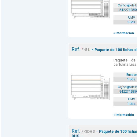
Cï¿½digo de 
842274285
UMV
1 Uds.
+ Información
Ref.
-
F-5 L
Paquete de 100 fichas del
Paquete de
cartulina.Lisa
Envase
1 Uds.
Cï¿½digo de 
842274285
UMV
1 Uds.
+ Información
Ref.
-
F-3DHS
Paquete de 100 fichas
DHS