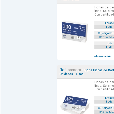
Fichas de car
lisas. Se sir
Con certifica
Envase
1 Uds.
Cï¿½digo de 
842193830
UMV
1 Uds.
+ Información
Ref.
-
DO30368
Dohe Fichas de Cartu
Unidades - Lisas.
Fichas de car
lisas. Se sir
Con certifica
Envase
1 Uds.
Cï¿½digo de 
842193830