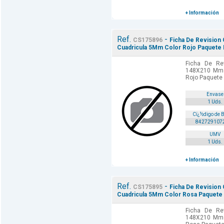
+ Información
Ref.
-
CS175896
Ficha De Revision
Cuadricula 5Mm Color Rojo Paquete 
Ficha De Rev
148X210 Mm 
Rojo Paquete
Envase
1 Uds.
Cï¿½digo de 
842729107
UMV
1 Uds.
+ Información
Ref.
-
CS175895
Ficha De Revision
Cuadricula 5Mm Color Rosa Paquete 
Ficha De Rev
148X210 Mm 