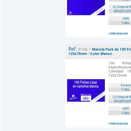
Cï¿½digo de 
843601325
UMV
1 Uds.
+ Información
Ref.
-
3112L
Mariola Pack de 100 Fi
125x75mm - Color Blanco.
100 ficha
Especificaci
Cantidad: 1
125x75mm
Envase
1 Uds.
Cï¿½digo de 
843601325
UMV
1 Uds.
+ Información