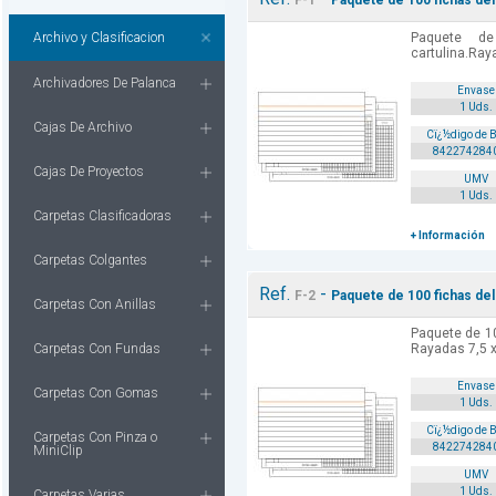
F-1
Paquete de 100 fichas del 
Archivo y Clasificacion
Paquete d
cartulina.Ray
Archivadores De Palanca
Envase
1 Uds.
Cajas De Archivo
Cï¿½digo de 
842274284
Cajas De Proyectos
UMV
1 Uds.
Carpetas Clasificadoras
+ Información
Carpetas Colgantes
Ref.
-
F-2
Paquete de 100 fichas del 
Carpetas Con Anillas
Paquete de 10
Carpetas Con Fundas
Rayadas 7,5 x
Envase
Carpetas Con Gomas
1 Uds.
Cï¿½digo de 
Carpetas Con Pinza o
842274284
MiniClip
UMV
1 Uds.
Carpetas Varias