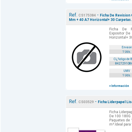
Ref.
-
CS175384
Ficha De Revision 
Mm + 40 A7 Horizontal+ 30 Carpetas.
Ficha De R
Expositor D
Horizontal+ 3
Envase
1 Uds.
Cï¿½digo de 
842729108
UMV
1 Uds.
+ Información
Ref.
-
CS03529
Ficha Liderpapel L
Ficha Liderp
De 100 180G. 
Paquetes de 1
m².Ideal para 