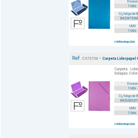
Envase
1 Uds.
Cï¿½digo de 
842347306
UMV
1 Uds.
+ Información
Ref.
-
CS73736
Carpeta Liderpapel 
Carpeta Lide
Solapas Color 
Envase
1 Uds.
Cï¿½digo de 
843505507
UMV
1 Uds.
+ Información