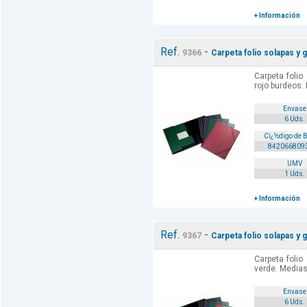
+ Información
Ref.
-
9366
Carpeta folio solapas y
Carpeta folio
rojo burdeos.
Envase
6 Uds.
Cï¿½digo de 
842066809
UMV
1 Uds.
+ Información
Ref.
-
9367
Carpeta folio solapas y
Carpeta folio
verde. Media
Envase
6 Uds.