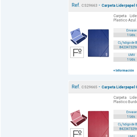
Ref.
-
CS29663
Carpeta Liderpapel 
Carpeta Lid
Plastico Azul.
Envase
1 Uds.
Cï¿½digo de 
842347329
UMV
1 Uds.
+ Información
Ref.
-
CS29665
Carpeta Liderpapel 
Carpeta Lid
Plastico Burd
Envase
1 Uds.
Cï¿½digo de 
842347329
UMV