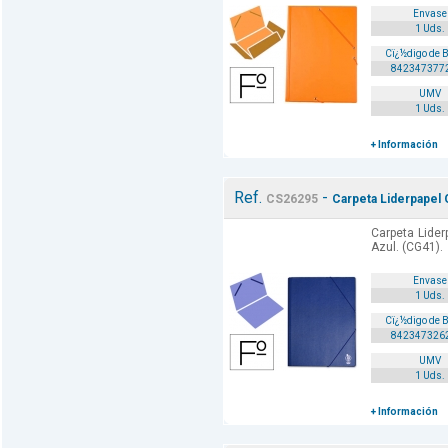
Envase
1 Uds.
Cï¿½digo de 
842347377
UMV
1 Uds.
+ Información
Ref.
-
CS26295
Carpeta Liderpapel 
Carpeta Lider
Azul. (CG41).
Envase
1 Uds.
Cï¿½digo de 
842347326
UMV
1 Uds.
+ Información