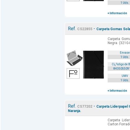
1 Uds.
+ Información
Ref.
-
CS22855
Carpeta Gomas Solap
Carpeta Goma
Negra. (321G-
Envase
1 Uds.
Cï¿½digo de 
843505509
UMV
1 Uds.
+ Información
Ref.
-
CS77202
Carpeta Liderpapel 
Naranja.
Carpeta Lide
Carton Forrad