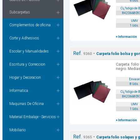
6 Uds.
Cï¿½digo de 
Subcarpetas
842066809
UMV
Complementos de oficina
1 Uds.
+ Información
Corte y Adhesivos
Escolar y Manualidades
Ref.
-
9360
Carpeta folio bolsa y g
Escritura y Correccion
Carpeta foli
negro. Media
Hogar y Decoracion
Envase
8 Uds.
Informatica
Cï¿½digo de 
842066809
Maquinas De Oficina
UMV
1 Uds.
Material Embalaje - Servicios
+ Información
Mobiliario
Ref.
-
9365
Carpeta folio solapas y 