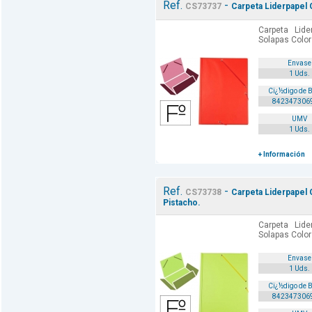
Ref.
-
CS73737
Carpeta Liderpapel 
Carpeta Lide
Solapas Color
Envase
1 Uds.
Cï¿½digo de 
842347306
UMV
1 Uds.
+ Información
Ref.
-
CS73738
Carpeta Liderpapel 
Pistacho.
Carpeta Lide
Solapas Color
Envase
1 Uds.
Cï¿½digo de 
842347306