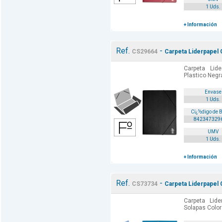
1 Uds.
+ Información
Ref.
-
CS29664
Carpeta Liderpapel 
Carpeta Lid
Plastico Negr
Envase
1 Uds.
Cï¿½digo de 
842347329
UMV
1 Uds.
+ Información
Ref.
-
CS73734
Carpeta Liderpapel 
Carpeta Lide
Solapas Color