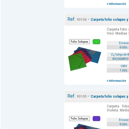
+ Información
Ref.
-
90106
Carpeta folio solapas 
Carpeta folio
Vivo. Medias
Envase
6 Uds.
Cï¿½digo de 
842066890
UMV
1 Uds.
+ Información
Ref.
-
90105
Carpeta folio solapas y
Carpeta fol
Violeta. Medi
Envase
6 Uds.