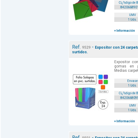
Cï¿½digo de 
842066890
UMV
1 Uds.
+ Información
Ref.
-
9529
Expositor con 24 carpet
surtidos.
Expositor co
gomas en pv
Medias carpe
Envase
1 Uds.
Cï¿½digo de 
842066809
UMV
1 Uds.
+ Información
Ref.
-