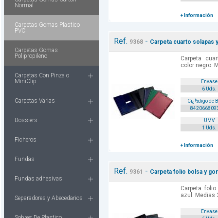
Normal
+ Información
Carpetas Gomas Plastico
PVC
Ref.
-
9368
Carpeta cuarto solapas 
Carpetas Gomas
Polipropileno
Carpeta cua
color negro. 
Carpetas Con Pinza o
MiniClip
Envase
6 Uds.
Carpetas Varias
Cï¿½digo de 
842066809
Dossiers
UMV
1 Uds.
Ficheros
+ Información
Fundas
Ref.
-
9361
Carpeta folio bolsa y go
Fundas adhesivas
Carpeta foli
azul. Medias
Separadores y Abecedarios
Envase
Sobres De Plastico