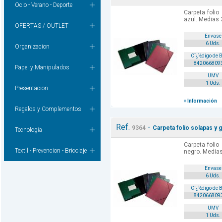
Ocio - Verano - Deporte
Carpeta folio
azul. Medias
OFERTAS / OUTLET
Envase
6 Uds.
Organizacion
Cï¿½digo de 
842066809
Papel y Manipulados
UMV
1 Uds.
Presentacion
+ Información
Regalos y Complementos
Ref.
-
9364
Carpeta folio solapas y
Tecnologia
Carpeta folio
Textil - Prevencion - Bricolaje
negro. Media
Envase
6 Uds.
Cï¿½digo de 
842066809
UMV
1 Uds.