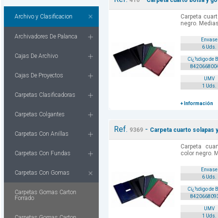
410
Carpeta cuarto bolsa y g
Archivo y Clasificacion
Carpeta cuar
negro. Media
Archivadores De Palanca
Envase
6 Uds.
Cajas De Archivo
Cï¿½digo de 
842066800
Cajas De Proyectos
UMV
1 Uds.
Carpetas Clasificadoras
+ Información
Carpetas Colgantes
Ref.
-
9369
Carpeta cuarto solapas 
Carpetas Con Anillas
Carpeta cua
Carpetas Con Fundas
color negro. 
Envase
Carpetas Con Gomas
6 Uds.
Cï¿½digo de 
Carpetas Gomas Carton
842066809
Forrado
UMV
1 Uds.
Carpetas Gomas Carton