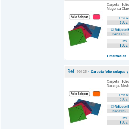
Carpeta fol
Magenta Clar
Envase
6 Uds.
Cï¿½digo de 
842066890
UMV
1 Uds.
+ Información
Ref.
-
90125
Carpeta folio solapas 
Carpeta fol
Naranja. Med
Envase
6 Uds.
Cï¿½digo de 
842066890
UMV
1 Uds.