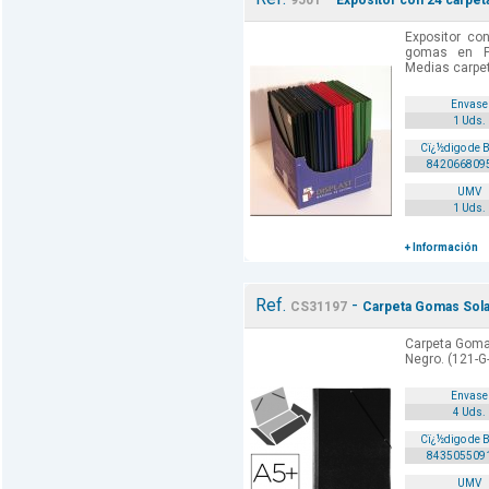
9501
Expositor con 24 carpet
Expositor co
gomas en PV
Medias carpe
Envase
1 Uds.
Cï¿½digo de 
842066809
UMV
1 Uds.
+ Información
Ref.
-
CS31197
Carpeta Gomas Sola
Carpeta Gomas
Negro. (121-G
Envase
4 Uds.
Cï¿½digo de 
843505509
UMV