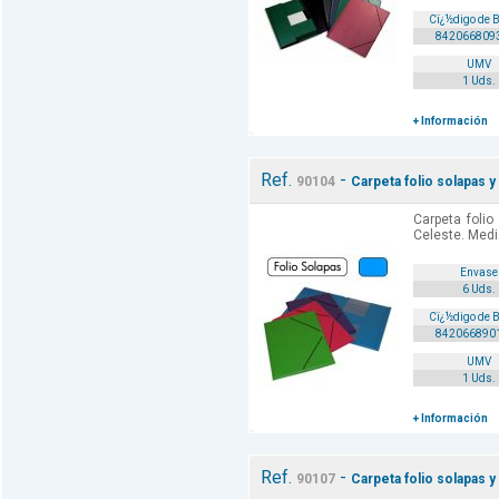
Cï¿½digo de 
842066809
UMV
1 Uds.
+ Información
Ref.
-
90104
Carpeta folio solapas 
Carpeta foli
Celeste. Med
Envase
6 Uds.
Cï¿½digo de 
842066890
UMV
1 Uds.
+ Información
Ref.
-
90107
Carpeta folio solapas 