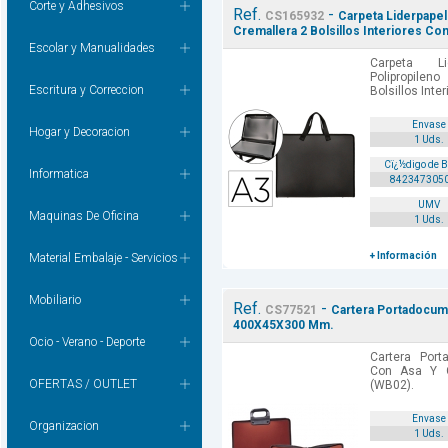
Corte y Adhesivos
Ref.
-
CS165932
Carpeta Liderpape
Cremallera 2 Bolsillos Interiores Co
Escolar y Manualidades
Carpeta Li
Polipropilen
Escritura y Correccion
Bolsillos Inte
Envase
Hogar y Decoracion
1 Uds.
Cï¿½digo de 
Informatica
842347305
UMV
Maquinas De Oficina
1 Uds.
+ Información
Material Embalaje - Servicios
Mobiliario
Ref.
-
CS77521
Cartera Portadocum
400X45X300 Mm.
Ocio - Verano - Deporte
Cartera Port
Con Asa Y 
OFERTAS / OUTLET
(WB02).
Envase
Organizacion
1 Uds.