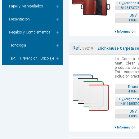
Cï¿½digo de 
Papel y Manipulados
842347377
UMV
Presentacion
1 Uds.
+ Información
Regalos y Complementos
Tecnologia
Ref.
-
59219
Erichkrause Carpeta co
Textil - Prevencion - Bricolaje
La Carpeta 
Matt Clear 
producto de a
Esta carpeta 
solución práct
Envase
4 Uds.
Cï¿½digo de 
404148559
UMV
1 Uds.
+ Información