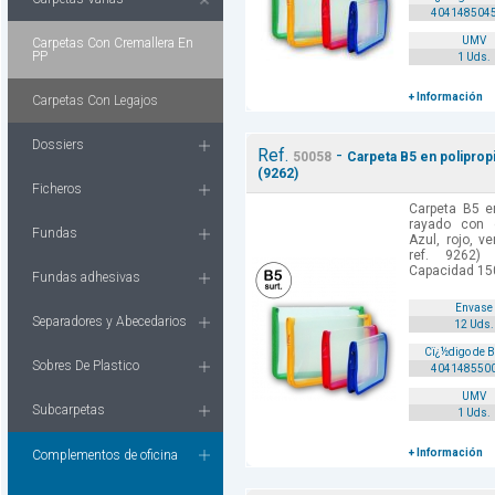
404148504
UMV
Carpetas Con Cremallera En
PP
1 Uds.
+ Información
Carpetas Con Legajos
Dossiers
Ref.
-
50058
Carpeta B5 en polipropi
(9262)
Ficheros
Carpeta B5 e
rayado con c
Fundas
Azul, rojo, ve
ref. 9262)
Capacidad 150
Fundas adhesivas
Envase
Separadores y Abecedarios
12 Uds.
Cï¿½digo de 
Sobres De Plastico
404148550
UMV
Subcarpetas
1 Uds.
+ Información
Complementos de oficina