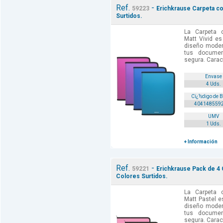
Ref.
-
59223
Erichkrause Carpeta co
Surtidos.
La Carpeta 
Matt Vivid es
diseño moder
tus documen
segura. Caract
Envase
4 Uds.
Cï¿½digo de 
404148559
UMV
1 Uds.
+ Información
Ref.
-
59221
Erichkrause Pack de 4 
Colores Surtidos.
La Carpeta 
Matt Pastel e
diseño moder
tus docume
segura. Caract