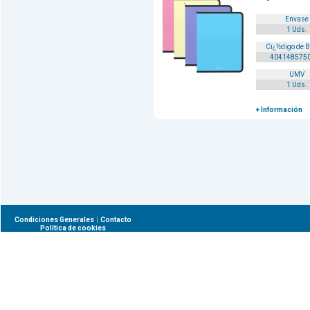
Envase
1 Uds.
Cï¿½digo de 
404148575
UMV
1 Uds.
+ Información
|
Condiciones Generales
Contacto
Política de cookies