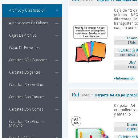
31012
Caja de 12 carpetas A4
Archivo y Clasificacion
Caja de 12 ca
colores NE
diferentes. I
Archivadores De Palanca
transportar 
carpeta con c
Cajas De Archivo
Envase
1 Uds.
Cajas De Proyectos
Cï¿½digo de 
404148531
Carpetas Clasificadoras
UMV
1 Uds.
Carpetas Colgantes
+ Información
Carpetas Con Anillas
Ref.
-
4565
Carpeta A4 en polipropil
Carpetas Con Fundas
Carpeta A4 
Carpetas Con Gomas
cremallera y r
y amarillo.
Carpetas Con Pinza o
Envase
MiniClip
12 Uds.
Cï¿½digo de 
Carpetas Varias