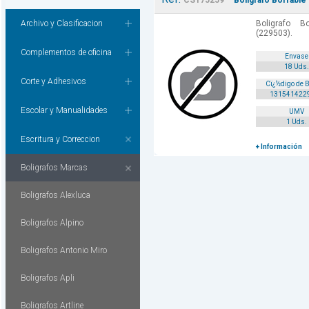
CS175259
Boligrafo Borrable
Archivo y Clasificacion
Boligrafo B
(229503).
Complementos de oficina
Envase
18 Uds.
Corte y Adhesivos
Cï¿½digo de 
131541422
Escolar y Manualidades
UMV
1 Uds.
Escritura y Correccion
+ Información
Boligrafos Marcas
Boligrafos Alexluca
Boligrafos Alpino
Boligrafos Antonio Miro
Boligrafos Apli
Boligrafos Artline