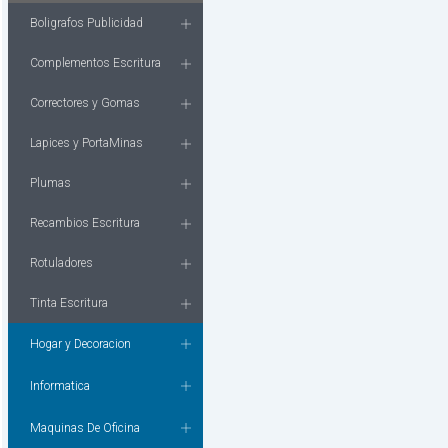
Boligrafos Publicidad
Complementos Escritura
Correctores y Gomas
Lapices y PortaMinas
Plumas
Recambios Escritura
Rotuladores
Tinta Escritura
Hogar y Decoracion
Informatica
Maquinas De Oficina