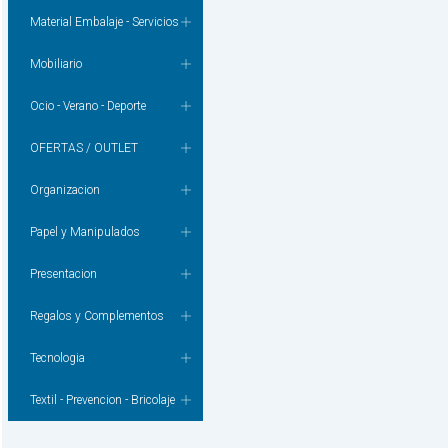
Material Embalaje - Servicios
Mobiliario
Ocio - Verano - Deporte
OFERTAS / OUTLET
Organizacion
Papel y Manipulados
Presentacion
Regalos y Complementos
Tecnologia
Textil - Prevencion - Bricolaje