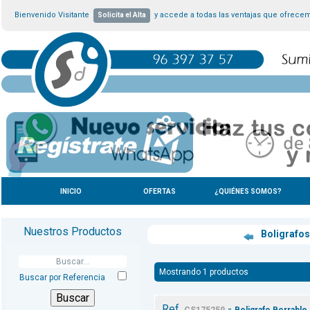
Bienvenido Visitante
y accede a todas las ventajas que ofrece
Solicita el Alta
INICIO
OFERTAS
¿QUIÉNES SOMOS?
Nuestros Productos
Boligrafo
Mostrando 1 productos
Buscar por Referencia
Ref.
-