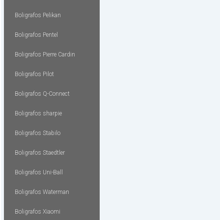
Boligrafos Pelikan
Boligrafos Pentel
Boligrafos Pierre Cardin
Boligrafos Pilot
Boligrafos Q-Connect
Boligrafos sharpie
Boligrafos Stabilo
Boligrafos Staedtler
Boligrafos Uni-Ball
Boligrafos Waterman
Boligrafos Xiaomi