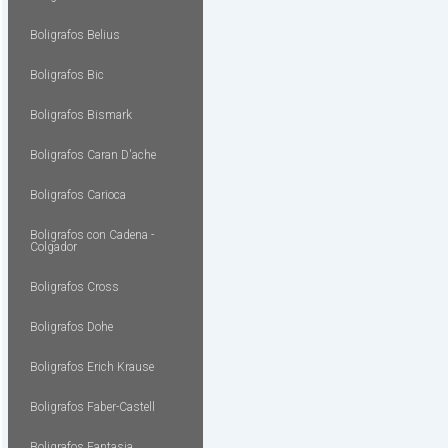
Boligrafos Belius
Boligrafos Bic
Boligrafos Bismark
Boligrafos Caran D'ache
Boligrafos Carioca
Boligrafos con Cadena -
Colgador
Boligrafos Cross
Boligrafos Dohe
Boligrafos Erich Krause
Boligrafos Faber-Castell
Boligrafos Fantasia