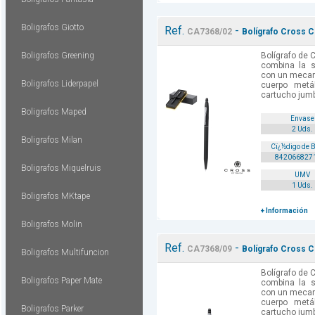
Boligrafos Giotto
Ref.
-
CA7368/02
Bolígrafo Cross C
Boligrafos Greening
Bolígrafo de 
combina la s
con un mecanis
Boligrafos Liderpapel
cuerpo metá
cartucho jumbo
Boligrafos Maped
Envase
2 Uds.
Boligrafos Milan
Cï¿½digo de 
842066827
Boligrafos Miquelruis
UMV
1 Uds.
Boligrafos MKtape
+ Información
Boligrafos Molin
Ref.
-
CA7368/09
Bolígrafo Cross Cl
Boligrafos Multifuncion
Bolígrafo de 
Boligrafos Paper Mate
combina la s
con un mecanis
cuerpo metá
Boligrafos Parker
cartucho jumbo