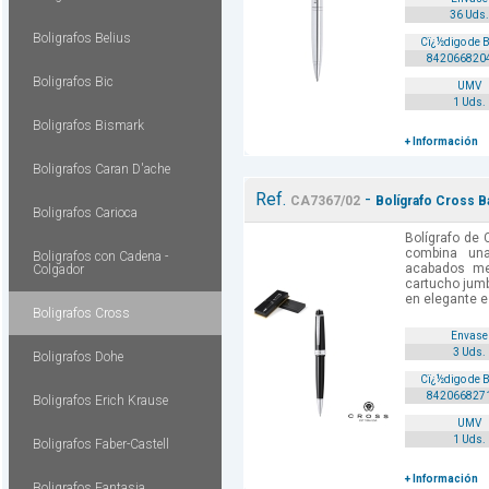
36 Uds.
Boligrafos Belius
Cï¿½digo de 
842066820
Boligrafos Bic
UMV
1 Uds.
Boligrafos Bismark
+ Información
Boligrafos Caran D'ache
Ref.
-
CA7367/02
Bolígrafo Cross Ba
Boligrafos Carioca
Bolígrafo de 
combina una
Boligrafos con Cadena -
acabados me
Colgador
cartucho jumb
en elegante es
Boligrafos Cross
Envase
3 Uds.
Boligrafos Dohe
Cï¿½digo de 
842066827
Boligrafos Erich Krause
UMV
1 Uds.
Boligrafos Faber-Castell
+ Información
Boligrafos Fantasia