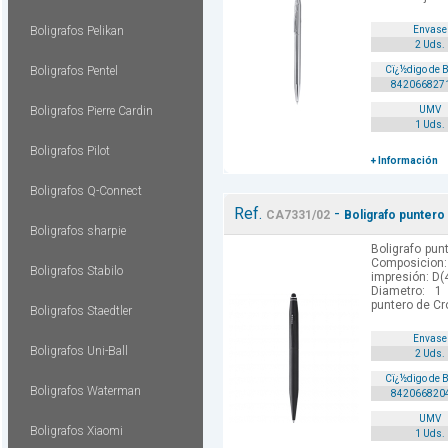
Boligrafos Pelikan
Envase
2 Uds.
Boligrafos Pentel
Cï¿½digo de 
842066827
Boligrafos Pierre Cardin
UMV
1 Uds.
Boligrafos Pilot
+ Información
Boligrafos Q-Connect
Ref.
-
CA7331/02
Boligrafo puntero
Boligrafos sharpie
Boligrafo punt
Composici
Boligrafos Stabilo
impresión: D(4
Diametro: 1
puntero de Cr
Boligrafos Staedtler
Envase
Boligrafos Uni-Ball
2 Uds.
Cï¿½digo de 
Boligrafos Waterman
842066820
UMV
Boligrafos Xiaomi
1 Uds.