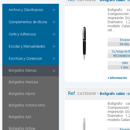
CA7333/02
Boligrafo calais -
Archivo y Clasificacion
Boligrafo c
Composici
impresión: D(4
Complementos de oficina
Diametro: 1,
modelo Cala
ret...
Corte y Adhesivos
Envase
36 Uds.
Escolar y Manualidades
Cï¿½digo de 
842066820
Escritura y Correccion
UMV
1 Uds.
Boligrafos Marcas
+ Información
Boligrafos Alexluca
Ref.
-
Boligrafos Alpino
CA7333/09
Boligrafo calais -
Boligrafo ca
Boligrafos Antonio Miro
Composici
impresión: D(4
Diametro: 1,
Boligrafos Apli
modelo Calais
Boligrafos Artline
Envase