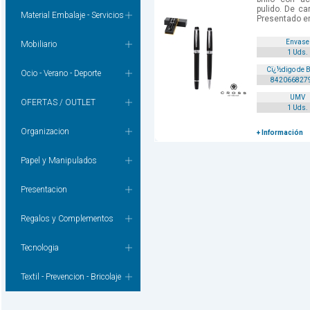
pulido. De ca
Material Embalaje - Servicios
Presentado en
Envase
Mobiliario
1 Uds.
Cï¿½digo de 
Ocio - Verano - Deporte
842066827
UMV
OFERTAS / OUTLET
1 Uds.
Organizacion
+ Información
Papel y Manipulados
Presentacion
Regalos y Complementos
Tecnologia
Textil - Prevencion - Bricolaje