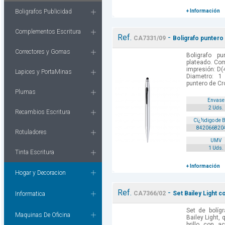
Boligrafos Publicidad
+ Información
Complementos Escritura
Ref.
-
CA7331/09
Boligrafo puntero 
Correctores y Gomas
Boligrafo p
plateado. Com
impresión: D(4
Lapices y PortaMinas
Diametro: 1
puntero de Cr
Plumas
Envase
2 Uds.
Recambios Escritura
Cï¿½digo de 
842066820
Rotuladores
UMV
1 Uds.
Tinta Escritura
+ Información
Hogar y Decoracion
Ref.
-
CA7366/02
Set Bailey Light c
Informatica
Set de bolíg
Maquinas De Oficina
Bailey Light,
brillo con 